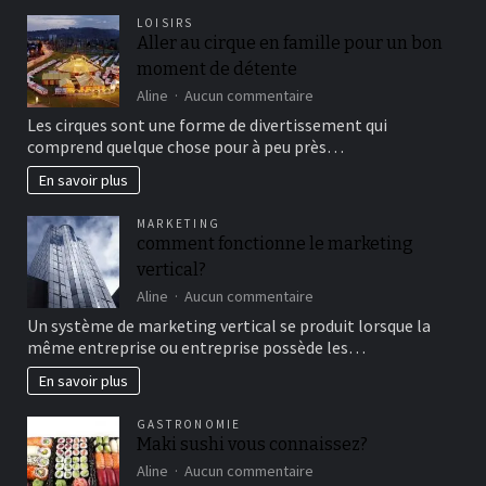
LOISIRS
Aller au cirque en famille pour un bon
moment de détente
sur
Aline
Aucun commentaire
Aller
Les cirques sont une forme de divertissement qui
au
comprend quelque chose pour à peu près…
cirque
en
En savoir plus
famille
pour
MARKETING
un
comment fonctionne le marketing
bon
vertical?
moment
de
sur
Aline
Aucun commentaire
détente
comment
Un système de marketing vertical se produit lorsque la
fonctionne
même entreprise ou entreprise possède les…
le
marketing
En savoir plus
vertical?
GASTRONOMIE
Maki sushi vous connaissez?
sur
Aline
Aucun commentaire