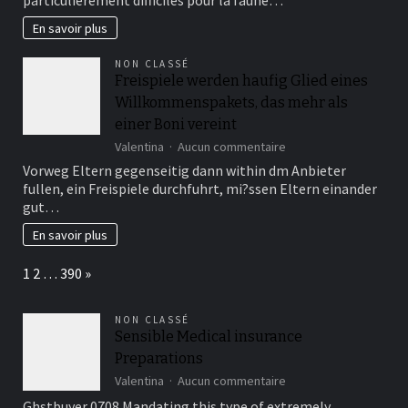
régions
polaires
En savoir plus
:
comment
NON CLASSÉ
ils
Freispiele werden haufig Glied eines
s’adaptent
Willkommenspakets, das mehr als
au
froid
einer Boni vereint
extrême
sur
Valentina
Aucun commentaire
Freispiele
Vorweg Eltern gegenseitig dann within dm Anbieter
werden
fullen, ein Freispiele durchfuhrt, mi?ssen Eltern einander
haufig
gut…
Glied
eines
En savoir plus
Willkommenspakets,
das
Page:
Next
1
2
…
390
»
mehr
als
einer
NON CLASSÉ
Boni
Sensible Medical insurance
vereint
Preparations
sur
Valentina
Aucun commentaire
Sensible
Ghstbuyer 0708 Mandating this type of extremely