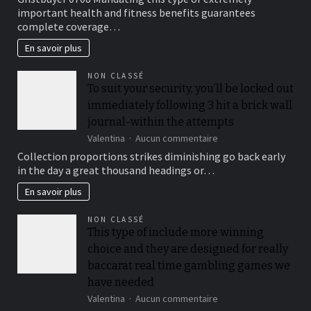
Medical
important health and fitness benefits guarantees
insurance
complete coverage…
Preparations
En savoir plus
NON CLASSÉ
To suit your security, you’ll be locked out
immediately following 3 hit a brick wall
journal-within the attempts
sur
Valentina
Aucun commentaire
To
Collection proportions strikes diminishing go back early
suit
in the day a great thousand headings or…
your
security,
En savoir plus
you’ll
be
NON CLASSÉ
locked
This type of include more winning
out
choice and they are designed for really
immediately
following
baccarat real time gambling games we
3
have needed
hit
sur
Valentina
Aucun commentaire
a
This