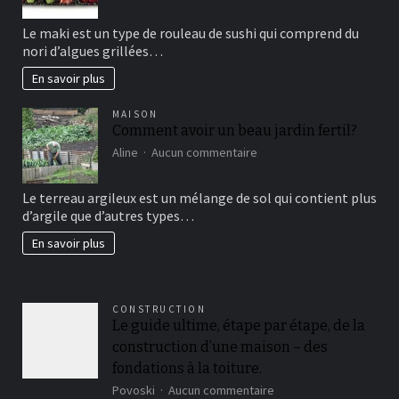
Maki
sushi
Le maki est un type de rouleau de sushi qui comprend du
vous
nori d’algues grillées…
connaissez?
En savoir plus
MAISON
Comment avoir un beau jardin fertil?
sur
Aline
Aucun commentaire
Comment
avoir
Le terreau argileux est un mélange de sol qui contient plus
un
d’argile que d’autres types…
beau
jardin
En savoir plus
fertil?
CONSTRUCTION
Le guide ultime, étape par étape, de la
construction d’une maison – des
fondations à la toiture.
sur
Povoski
Aucun commentaire