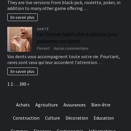
brick
They are live versions from black-jack, roulette, poker, in
type
wall
addition to many other game offering…
of
journal-
include
within
En savoir plus
more
the
winning
attempts
SANTÉ
choice
Les bonnes habitudes à adopter pour
and
préserver ses dents
they
are
sur
Florent
Aucun commentaire
designed
Les
Vos dents vous accompagnent toute votre vie. Pourtant,
for
bonnes
rares sont ceux qui leur accordent l’attention…
really
habitudes
baccarat
à
En savoir plus
real
adopter
time
pour
Page:
Next
1
2
…
390
»
gambling
préserver
games
ses
we
dents
have
Achats
Agriculture
Assurances
Bien-être
needed
Construction
Culture
Décoration
Education
Femmes
Finances
Gastronomie
Informatique