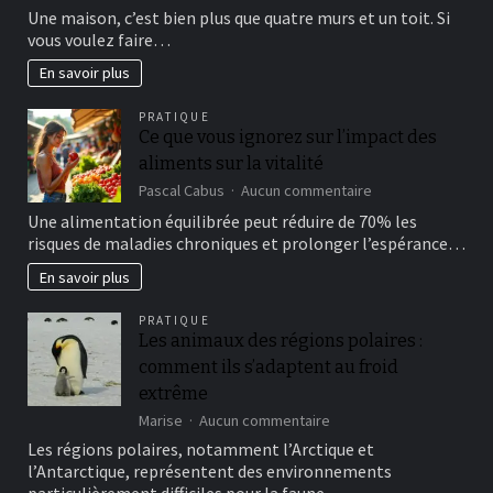
Le
Une maison, c’est bien plus que quatre murs et un toit. Si
guide
vous voulez faire…
ultime,
étape
En savoir plus
par
étape,
PRATIQUE
de
Ce que vous ignorez sur l’impact des
la
aliments sur la vitalité
construction
d’une
sur
Pascal Cabus
Aucun commentaire
maison
Ce
Une alimentation équilibrée peut réduire de 70% les
–
que
risques de maladies chroniques et prolonger l’espérance…
des
vous
fondations
ignorez
En savoir plus
à
sur
la
l’impact
PRATIQUE
toiture.
des
Les animaux des régions polaires :
aliments
comment ils s’adaptent au froid
sur
la
extrême
vitalité
sur
Marise
Aucun commentaire
Les
Les régions polaires, notamment l’Arctique et
animaux
l’Antarctique, représentent des environnements
des
particulièrement difficiles pour la faune…