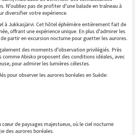
s. N’oubliez pas de profiter d’une balade en traîneau à
 diversifier votre expérience.
tel à Jukkasjärvi. Cet hôtel éphémère entièrement fait de
née, offrant une expérience unique. En plus d’admirer les
é de partir en excursion nocturne pour guetter les aurores.
 également des moments d’observation privilégiés. Près
lles comme Abisko proposent des conditions idéales, avec
neuse, pour admirer les lumières célestes.
dés pour observer les aurores boréales en Suède:
 cœur de paysages majestueux, où le ciel nocturne
gie des aurores boréales.