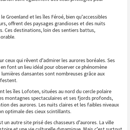
e Groenland et les îles Féroé, bien qu’accessibles
rs, offrent des paysages grandioses et des nuits
s. Ces destinations, loin des sentiers battus,
orable.
r ceux qui rêvent d’admirer les aurores boréales. Ses
s en font un lieu idéal pour observer ce phénomène
s lumières dansantes sont nombreuses grâce aux
ifestent.
nt les îles Lofoten, situées au nord du cercle polaire
ses montagnes spectaculaires et ses fjords profonds,
ion des aurores. Les nuits claires et les faibles niveaux
n optimale des cieux scintillants.
 un autre site prisé des chasseurs d’aurores. La ville
toire et une vie culturelle dynamique. Mais c’est surtout