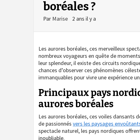
boréales ?
Par
Marise
2 ans il y a
Les aurores boréales, ces merveilleux spect
nombreux voyageurs en quête de moments m
leur splendeur, il existe des circuits nordiq
chances d’observer ces phénomènes célestes.
immanquables pour vivre une expérience uni
Principaux pays nordi
aurores boréales
Les aurores boréales, ces voiles dansants d
de passionnés
vers les paysages envoûtant
spectacle naturel, les pays nordiques offren
inoubliable.