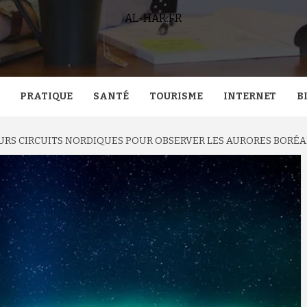
AL-HAR.FR
PRATIQUE
SANTÉ
TOURISME
INTERNET
B
URS CIRCUITS NORDIQUES POUR OBSERVER LES AURORES BORÉA