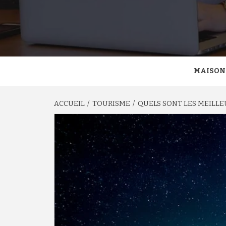
MAISON
ACCUEIL
TOURISME
QUELS SONT LES MEILLE