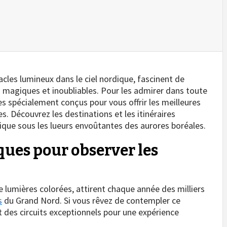
acles lumineux dans le ciel nordique, fascinent de
agiques et inoubliables. Pour les admirer dans toute
ues spécialement conçus pour vous offrir les meilleures
 Découvrez les destinations et les itinéraires
que sous les lueurs envoûtantes des aurores boréales.
ques pour observer les
e lumières colorées, attirent chaque année des milliers
s
du Grand Nord. Si vous rêvez de contempler ce
t des circuits exceptionnels pour une expérience