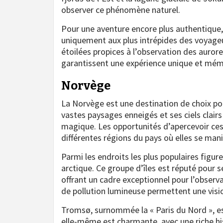
observer ce phénomène naturel.
Pour une aventure encore plus authentique, l
uniquement aux plus intrépides des voyageu
étoilées propices à l’observation des aurore
garantissent une expérience unique et mém
Norvège
La Norvège est une destination de choix pou
vastes paysages enneigés et ses ciels clair
magique. Les opportunités d’apercevoir ce
différentes régions du pays où elles se man
Parmi les endroits les plus populaires figure
arctique. Ce groupe d’îles est réputé pour 
offrant un cadre exceptionnel pour l’observat
de pollution lumineuse permettent une visio
Tromsø, surnommée la « Paris du Nord », est
elle-même est charmante, avec une riche his