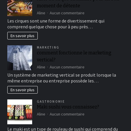
moment de détente
sur
Aline
Aucun commentaire
Aller
Les cirques sont une forme de divertissement qui
au
comprend quelque chose pour à peu près…
cirque
en
En savoir plus
famille
pour
MARKETING
un
comment fonctionne le marketing
bon
vertical?
moment
de
sur
Aline
Aucun commentaire
détente
comment
Un système de marketing vertical se produit lorsque la
fonctionne
même entreprise ou entreprise possède les…
le
marketing
En savoir plus
vertical?
GASTRONOMIE
Maki sushi vous connaissez?
sur
Aline
Aucun commentaire
Maki
sushi
Le maki est un type de rouleau de sushi qui comprend du
vous