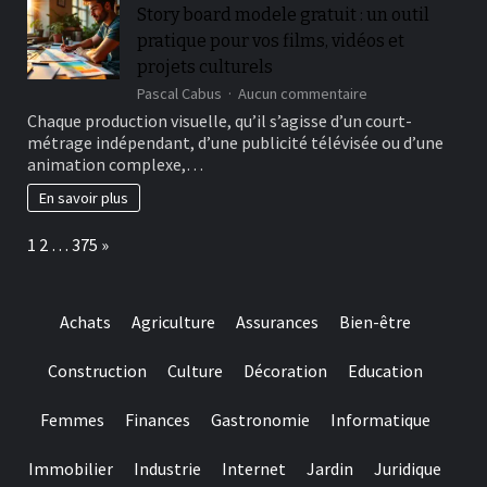
qui
roulette
Story board modele gratuit : un outil
aide
video
pratique pour vos films, vidéos et
à
game
mieux
projets culturels
gérer
sur
Pascal Cabus
Aucun commentaire
le
Story
Chaque production visuelle, qu’il s’agisse d’un court-
stress
board
et
métrage indépendant, d’une publicité télévisée ou d’une
modele
à
animation complexe,…
gratuit
récupérer
:
En savoir plus
au
un
quotidien
outil
Page:
Next
1
2
…
375
»
pratique
pour
vos
films,
Achats
Agriculture
Assurances
Bien-être
vidéos
et
projets
Construction
Culture
Décoration
Education
culturels
Femmes
Finances
Gastronomie
Informatique
Immobilier
Industrie
Internet
Jardin
Juridique