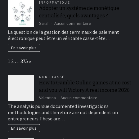
INFORMATIQUE
offrent
Adopter un système de monétique
les
centralisée, quels avantages ?
meilleures
garanties
sur
Sarah
Aucun commentaire
et
Adopter
La question de la gestion des terminaux de paiement
assurances
un
électronique peut être un véritable casse-tête…
?
système
Notre
de
En savoir plus
comparatif
monétique
centralisée,
Page:
Next
1
2
…
375
»
quels
avantages
?
NON CLASSÉ
How to Gamble Online games at no cost
and you will Victory A real income 2026
sur
Valentina
Aucun commentaire
How
The analysis pursue documented investigations
to
methodologies and therefore are not dependent on
Gamble
entrepreneurs These are…
Online
games
En savoir plus
at
no