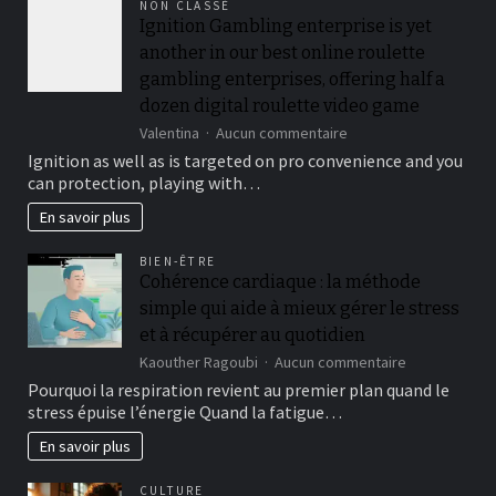
NON CLASSÉ
cost
Ignition Gambling enterprise is yet
and
you
another in our best online roulette
will
gambling enterprises, offering half a
Victory
dozen digital roulette video game
A
real
sur
Valentina
Aucun commentaire
income
Ignition
Ignition as well as is targeted on pro convenience and you
2026
Gambling
can protection, playing with…
enterprise
is
En savoir plus
yet
another
BIEN-ÊTRE
in
Cohérence cardiaque : la méthode
our
simple qui aide à mieux gérer le stress
best
online
et à récupérer au quotidien
roulette
sur
Kaouther Ragoubi
Aucun commentaire
gambling
Cohérence
Pourquoi la respiration revient au premier plan quand le
enterprises,
cardiaque
offering
stress épuise l’énergie Quand la fatigue…
:
half
la
En savoir plus
a
méthode
dozen
simple
digital
CULTURE