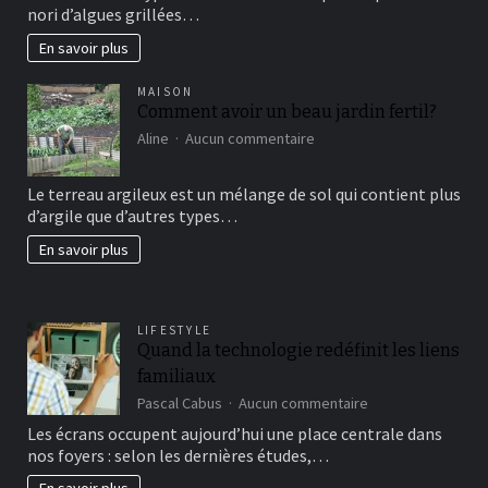
nori d’algues grillées…
connaissez?
En savoir plus
MAISON
Comment avoir un beau jardin fertil?
sur
Aline
Aucun commentaire
Comment
avoir
Le terreau argileux est un mélange de sol qui contient plus
un
d’argile que d’autres types…
beau
jardin
En savoir plus
fertil?
LIFESTYLE
Quand la technologie redéfinit les liens
familiaux
sur
Pascal Cabus
Aucun commentaire
Quand
Les écrans occupent aujourd’hui une place centrale dans
la
nos foyers : selon les dernières études,…
technologie
redéfinit