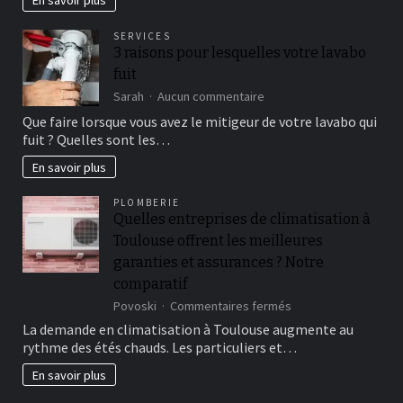
En savoir plus
les
liens
SERVICES
familiaux
3 raisons pour lesquelles votre lavabo
fuit
sur
Sarah
Aucun commentaire
3
Que faire lorsque vous avez le mitigeur de votre lavabo qui
raisons
fuit ? Quelles sont les…
pour
lesquelles
En savoir plus
votre
lavabo
PLOMBERIE
fuit
Quelles entreprises de climatisation à
Toulouse offrent les meilleures
garanties et assurances ? Notre
comparatif
sur
Povoski
Commentaires fermés
Quelles
La demande en climatisation à Toulouse augmente au
entreprises
rythme des étés chauds. Les particuliers et…
de
climatisation
En savoir plus
à
Toulouse