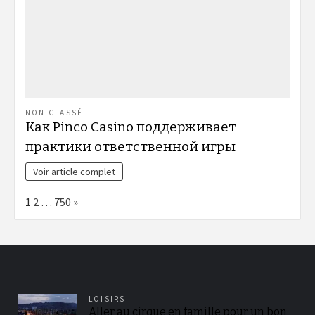
NON CLASSÉ
Как Pinco Casino поддерживает
практики ответственной игры
Voir article complet
Page:
Next
1
2
…
750
»
LOISIRS
Aller au cirque en famille pour un bon