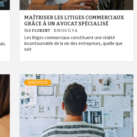
MAÎTRISER LES LITIGES COMMERCIAUX
GRÂCE À UN AVOCAT SPÉCIALISÉ
PAR
FLORENT
11 MOIS IL Y A
Les litiges commerciaux constituent une réalité
incontournable de la vie des entreprises, quelle que
ais
soit
JURIDIQUE