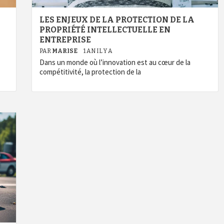
LES ENJEUX DE LA PROTECTION DE LA
PROPRIÉTÉ INTELLECTUELLE EN
ENTREPRISE
PAR
MARISE
1 AN IL Y A
Dans un monde où l’innovation est au cœur de la
compétitivité, la protection de la