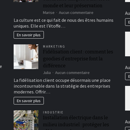
monde et leur préservation
sur
Marise
Aucun commentaire
Au
Richesse
La culture est ce qui fait de nous des êtres humains
E
culturelle
uniques. Elle est l’étoffe…
et
diversité
En savoir plus
:
célébration
MARKETING
des
Fidélisation client : comment les
expressions
goodies d’entreprise font la
culturelles
uniques
différence
e
Au
à
sur
Julia
Aucun commentaire
travers
E
Fidélisation
La fidélisation client occupe désormais une place
le
client
monde
incontournable dans la stratégie des entreprises
:
et
modernes. Offrir…
comment
leur
les
En savoir plus
préservation
goodies
d’entreprise
INDUSTRIE
font
Installation électrique dans le
la
Au
milieu industriel : protéger les
différence
?