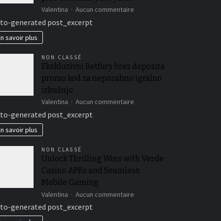
sur
Valentina
Aucun commentaire
Zažite
to-generated post_excerpt
nepoznané
vzrušenie
n savoir plus
s
Playio
NON CLASSÉ
kasínovou
Ekskluzivni Betfury brez depozita
aplikáciou
promo kod za nepozabno igralno
plnou
okamžitých
izkušnjo
výhier
sur
Valentina
Aucun commentaire
Ekskluzivni
to-generated post_excerpt
Betfury
brez
n savoir plus
depozita
promo
NON CLASSÉ
kod
Unlock Thrilling Wins with Verde
za
Casino APKs and Seamless
nepozabno
igralno
Mobile Gaming
izkušnjo
sur
Valentina
Aucun commentaire
Unlock
to-generated post_excerpt
Thrilling
Wins