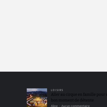
LOISIRS
Aller au cirque en famille pour
bon moment de détente
sur
Aline
Aucun commentaire