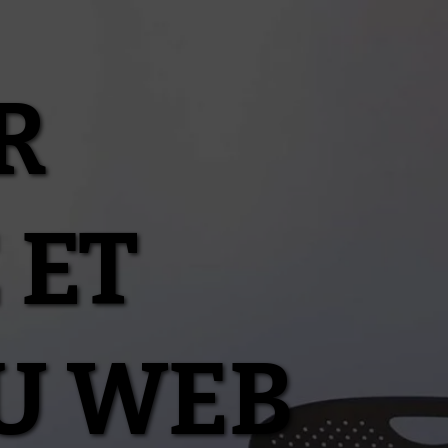
R
 ET
U WEB