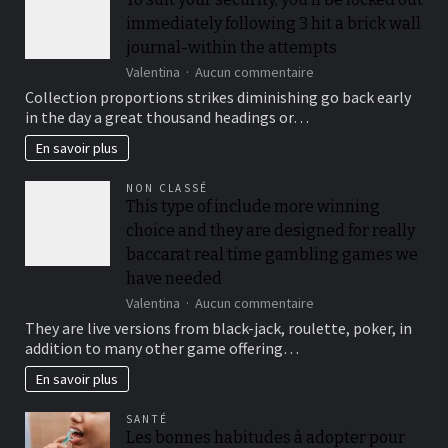
padel
immediately following 3 hit a brick wall
?
journal-within the attempts
sur
Valentina
Aucun commentaire
To
Collection proportions strikes diminishing go back early
suit
in the day a great thousand headings or…
your
security,
En savoir plus
you’ll
be
NON CLASSÉ
locked
This type of include more winning
out
choice and they are designed for really
immediately
following
baccarat real time gambling games we
3
have needed
hit
sur
Valentina
Aucun commentaire
a
This
brick
They are live versions from black-jack, roulette, poker, in
type
wall
addition to many other game offering…
of
journal-
include
within
En savoir plus
more
the
winning
attempts
SANTÉ
choice
Les bonnes habitudes à adopter pour
and