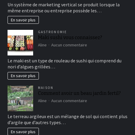
comment
Un système de marketing vertical se produit lorsque la
fonctionne
même entreprise ou entreprise possède les…
le
marketing
En savoir plus
vertical?
GASTRONOMIE
Maki sushi vous connaissez?
sur
Aline
Aucun commentaire
Maki
sushi
Le maki est un type de rouleau de sushi qui comprend du
vous
nori d’algues grillées…
connaissez?
En savoir plus
MAISON
Comment avoir un beau jardin fertil?
sur
Aline
Aucun commentaire
Comment
avoir
Le terreau argileux est un mélange de sol qui contient plus
un
d’argile que d’autres types…
beau
jardin
En savoir plus
fertil?