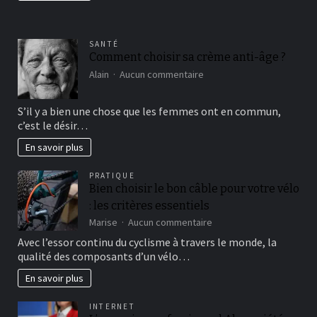
SANTÉ
Comment choisir sa crème anti-âge ?
sur
Alain
Aucun commentaire
Comment
choisir
S’il y a bien une chose que les femmes ont en commun,
sa
c’est le désir…
crème
anti-
En savoir plus
âge
?
PRATIQUE
Bien choisir le bon câble pour votre vélo
: les critères essentiels
sur
Marise
Aucun commentaire
Bien
Avec l’essor continu du cyclisme à travers le monde, la
choisir
qualité des composants d’un vélo…
le
bon
En savoir plus
câble
pour
INTERNET
votre