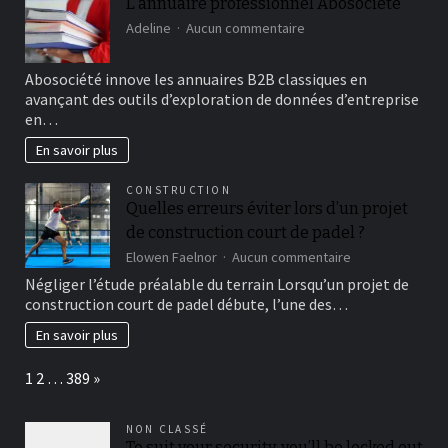
L’annuaire professionnel Abosociété
vélo
sur
:
Adeline
Aucun commentaire
L’annuaire
les
professionnel
critères
Abosociété innove les annuaires B2B classiques en
Abosociété
essentiels
avançant des outils d’exploration de données d’entreprise
en…
En savoir plus
CONSTRUCTION
Quelles erreurs éviter lors d’un projet
de construction court de padel ?
sur
Elowen Faelnor
Aucun commentaire
Quelles
Négliger l’étude préalable du terrain Lorsqu’un projet de
erreurs
construction court de padel débute, l’une des…
éviter
lors
En savoir plus
d’un
projet
Page:
Next
1
2
…
389
»
de
construction
court
NON CLASSÉ
de
To suit your security, you’ll be locked out