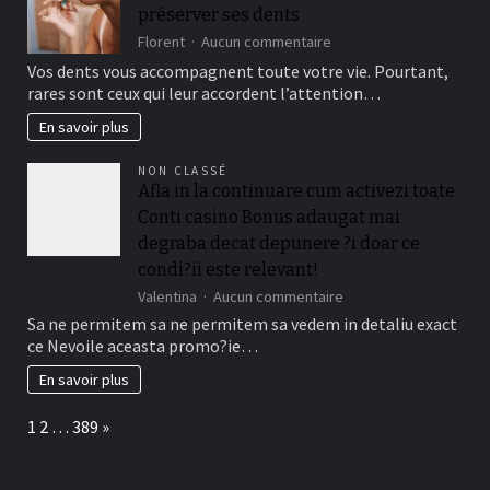
préserver ses dents
they
are
sur
Florent
Aucun commentaire
designed
Les
Vos dents vous accompagnent toute votre vie. Pourtant,
for
bonnes
rares sont ceux qui leur accordent l’attention…
really
habitudes
baccarat
à
En savoir plus
real
adopter
time
pour
NON CLASSÉ
gambling
préserver
Afla in la continuare cum activezi toate
games
ses
we
Conti casino Bonus adaugat mai
dents
have
degraba decat depunere ?i doar ce
needed
condi?ii este relevant!
sur
Valentina
Aucun commentaire
Afla
Sa ne permitem sa ne permitem sa vedem in detaliu exact
in
ce Nevoile aceasta promo?ie…
la
continuare
En savoir plus
cum
activezi
Page:
Next
1
2
…
389
»
toate
Conti
casino