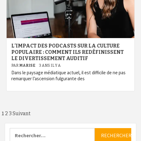
L’IMPACT DES PODCASTS SUR LA CULTURE
POPULAIRE : COMMENT ILS REDÉFINISSENT
LE DIVERTISSEMENT AUDITIF
PAR
MARISE
3 ANS IL Y A
Dans le paysage médiatique actuel, il est difficile de ne pas
remarquer l’ascension fulgurante des
Pagination
1
2
3
Suivant
des
Rechercher :
publications