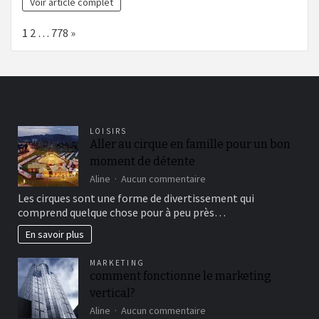
Voir article complet
Page:
Next
1
2
…
778
»
LOISIRS
Aller au cirque en famille pour un bon
moment de détente
sur
Aline
Aucun commentaire
Aller
Les cirques sont une forme de divertissement qui
au
comprend quelque chose pour à peu près…
cirque
en
En savoir plus
famille
pour
MARKETING
un
comment fonctionne le marketing
bon
vertical?
moment
de
sur
Aline
Aucun commentaire
détente