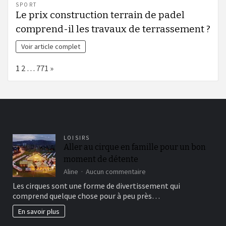
SPORT
Le prix construction terrain de padel
comprend-il les travaux de terrassement ?
Voir article complet
Page:
Next
1
2
…
771
»
LOISIRS
Aller au cirque en famille pour un bon
moment de détente
sur
Aline
Aucun commentaire
Aller
Les cirques sont une forme de divertissement qui
au
comprend quelque chose pour à peu près…
cirque
en
En savoir plus
famille
pour