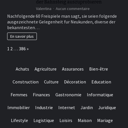
der Bahnsteig auszuprobieren
oder
sur
Spielstilen
Valentina
Aucun commentaire
Die
entsprechen
Nachfolgende 60 Freispiele man sagt, sie seien folgende
12
ausgezeichnete Gelegenheit fur Neukunden, diverse der
Freispiele
bekanntesten…
beherrschen
‘ne
En savoir plus
hervorragende
Gelegenheit
Page:
Next
1
2
…
386
»
ci� »?
ur,
um
etliche
Achats
Agriculture
Assurances
Bien-être
ihr
bekanntesten
Slotspiele
Construction
Culture
Décoration
Education
der
Bahnsteig
Femmes
Finances
Gastronomie
Informatique
auszuprobieren
Immobilier
Industrie
Internet
Jardin
Juridique
Lifestyle
Logistique
Loisirs
Maison
Mariage