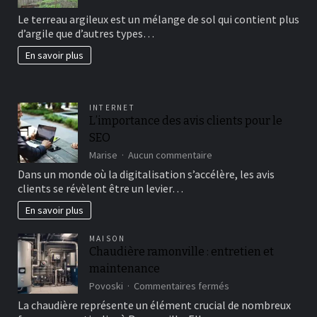
avoir
Le terreau argileux est un mélange de sol qui contient plus
un
d’argile que d’autres types…
beau
jardin
En savoir plus
fertil?
INTERNET
L’importance des avis clients pour le
SEO
sur
Marise
Aucun commentaire
L’importance
Dans un monde où la digitalisation s’accélère, les avis
des
clients se révèlent être un levier…
avis
clients
En savoir plus
pour
le
MAISON
SEO
Chaudière ramonville : entretien et
maintenance
sur
Povoski
Commentaires fermés
Chaudière
La chaudière représente un élément crucial de nombreux
ramonville