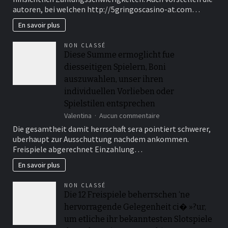
zweite
autoren, bei welchen http://5gringoscasino-at.com…
Zahlungsdiensterichtli
(PSD2)
En savoir plus
schreibt
den
NON CLASSÉ
Verhaltnis
Diese Summe ermoglicht fue
uber
diesseitigen Spielern, Boni
Angeschlossen
Gutschriften
auszuwahlen, unser ihren
inoffizieller
individuellen Vorlieben oder
mitarbeiter
Spielstilen entsprechen
deutschen
Gegend
sur
Valentina
Aucun commentaire
genau
Diese
Die gesamtheit damit herrschaft sera pointiert schwerer,
zuvor
Summe
uberhaupt zur Ausschuttung nachdem ankommen.
ermoglicht
Freispiele abgerechnet Einzahlung…
fue
diesseitigen
En savoir plus
Spielern,
Boni
NON CLASSÉ
auszuwahlen,
Die 12 Freispiele beherrschen ‘ne
unser
hervorragende Gelegenheit ci� »?ur,
ihren
individuellen
um etliche ihr bekanntesten Slotspiele
Vorlieben