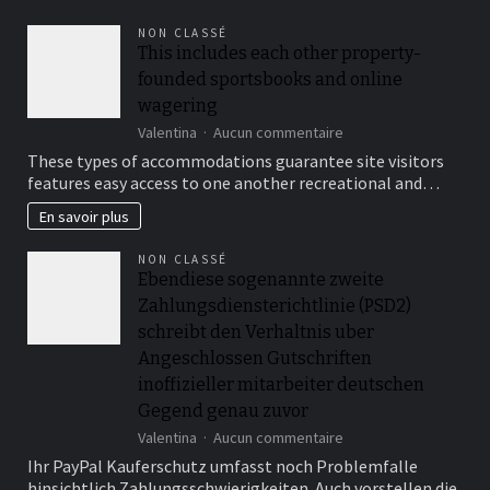
NON CLASSÉ
This includes each other property-
founded sportsbooks and online
wagering
sur
Valentina
Aucun commentaire
This
These types of accommodations guarantee site visitors
includes
features easy access to one another recreational and…
each
other
En savoir plus
property-
founded
NON CLASSÉ
sportsbooks
Ebendiese sogenannte zweite
and
Zahlungsdiensterichtlinie (PSD2)
online
wagering
schreibt den Verhaltnis uber
Angeschlossen Gutschriften
inoffizieller mitarbeiter deutschen
Gegend genau zuvor
sur
Valentina
Aucun commentaire
Ebendiese
Ihr PayPal Kauferschutz umfasst noch Problemfalle
sogenannte
hinsichtlich Zahlungsschwierigkeiten. Auch vorstellen die