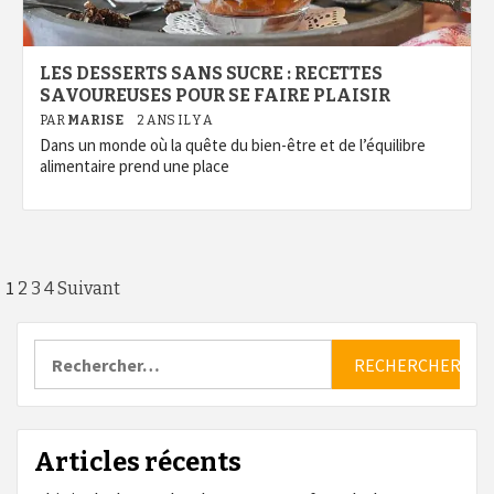
LES DESSERTS SANS SUCRE : RECETTES
SAVOUREUSES POUR SE FAIRE PLAISIR
PAR
MARISE
2 ANS IL Y A
Dans un monde où la quête du bien-être et de l’équilibre
alimentaire prend une place
Pagination
1
2
3
4
Suivant
des
Rechercher :
publications
Articles récents