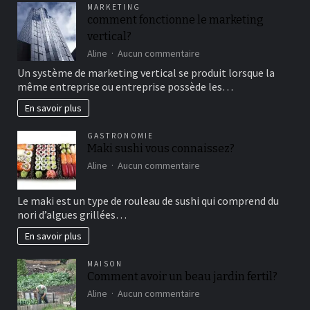
MARKETING
un
comment fonctionne le marketing
bon
vertical?
moment
de
sur
Aline
Aucun commentaire
détente
comment
Un système de marketing vertical se produit lorsque la
fonctionne
même entreprise ou entreprise possède les…
le
marketing
En savoir plus
vertical?
GASTRONOMIE
Maki sushi vous connaissez?
sur
Aline
Aucun commentaire
Maki
sushi
Le maki est un type de rouleau de sushi qui comprend du
vous
nori d’algues grillées…
connaissez?
En savoir plus
MAISON
Comment avoir un beau jardin fertil?
sur
Aline
Aucun commentaire
Comment