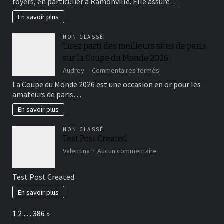
foyers, en particulier à Ramonville. Elle assure…
:
entretien
En savoir plus
et
maintenance
NON CLASSÉ
Tirez parti des meilleurs sites de paris
sur la Coupe du Monde 2026 :
sur
Audrey
Commentaires fermés
Tirez
La Coupe du Monde 2026 est une occasion en or pour les
parti
amateurs de paris…
des
meilleurs
En savoir plus
sites
de
NON CLASSÉ
paris
Test Post Created
sur
sur
la
Valentina
Aucun commentaire
Test
Coupe
Post
du
Test Post Created
Created
Monde
2026
En savoir plus
:
Page:
Next
1
2
…
386
»