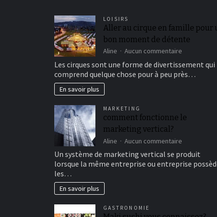
LOISIRS
Aller au cirque en famille pour
bon moment de détente
sur
Aline
Aucun commentaire
Aller
Les cirques sont une forme de divertissement qui
au
comprend quelque chose pour à peu près…
cirque
en
En savoir plus
famille
pour
MARKETING
un
comment fonctionne le
bon
marketing vertical?
moment
de
sur
Aline
Aucun commentaire
détente
comment
Un système de marketing vertical se produit
fonctionne
lorsque la même entreprise ou entreprise possèd
le
les…
marketing
vertical?
En savoir plus
GASTRONOMIE
Maki sushi vous connaissez?