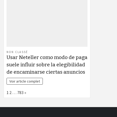
NON CLASSÉ
Usar Neteller como modo de paga
suele influir sobre la elegibilidad
de encaminarse ciertas anuncios
Voir article complet
Page:
Next
1
2
…
783
»