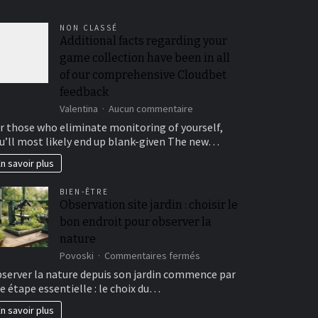
NON CLASSÉ
Additional facts regarding your
game collection have been in all
of our comprehensive Cloudbet
feedback
sur
Valentina
Aucun commentaire
Additional
r those who eliminate monitoring of yourself,
facts
u’ll most likely end up blank-given The new…
regarding
your
n savoir plus
game
collection
BIEN-ÊTRE
have
Observation site jardin : choisir le
been
bon endroit pour observer la
in
all
nature
of
sur
Povoski
Commentaires fermés
our
Observation
server la nature depuis son jardin commence par
comprehensive
site
Cloudbet
e étape essentielle : le choix du…
jardin
feedback
:
n savoir plus