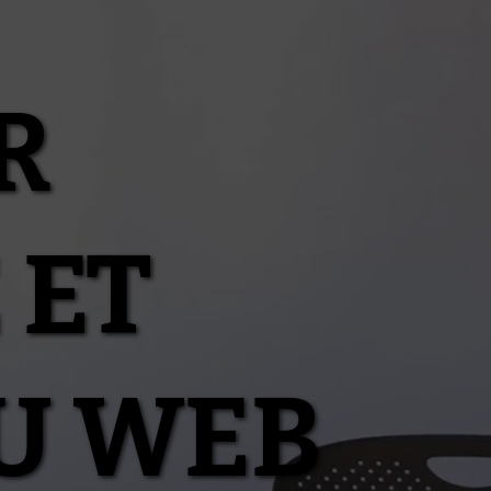
R
 ET
U WEB