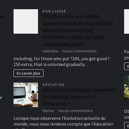
NON CLASSÉ
 un
Which provide is a superb
answer to enhance your bankroll
when you are watching
CoinPoker’s crypto-amicable
casino poker game
sur
Valentina
Aucun commentaire
Fo
Which
yo
Including, for those who put ?100, you get good ?
provide
150 extra, that is unlocked gradually…
E
is
a
En savoir plus
superb
answer
EDUCATION
to
Révolution numérique : comment
enhance
l’e-learning façonne-t-il
e
your
bankroll
l’éducation ?
when
sur
Marise
Aucun commentaire
Ob
you
Révolution
un
Lorsque nous observons l’évolution actuelle du
are
numérique
watching
monde, nous nous rendons compte que l’éducation
E
:
CoinPoker’s