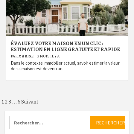
ÉVALUEZ VOTRE MAISON EN UN CLIC :
ESTIMATION EN LIGNE GRATUITE ET RAPIDE
PAR
MARISE
3 MOIS IL Y A
Dans le contexte immobilier actuel, savoir estimer la valeur
de sa maison est devenu un
Pagination
1
…
2
3
6
Suivant
des
Rechercher :
publications