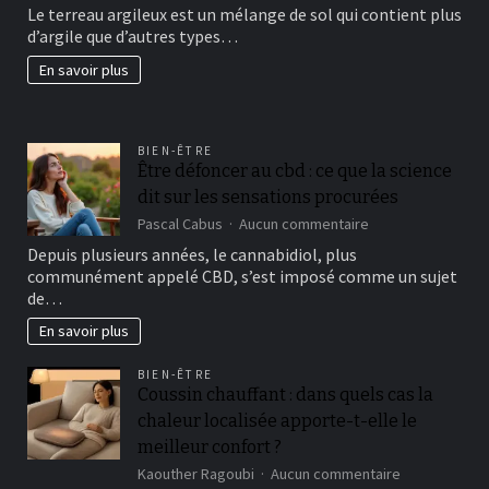
Le terreau argileux est un mélange de sol qui contient plus
un
d’argile que d’autres types…
beau
jardin
En savoir plus
fertil?
BIEN-ÊTRE
Être défoncer au cbd : ce que la science
dit sur les sensations procurées
sur
Pascal Cabus
Aucun commentaire
Être
Depuis plusieurs années, le cannabidiol, plus
défoncer
communément appelé CBD, s’est imposé comme un sujet
au
de…
cbd
:
En savoir plus
ce
que
BIEN-ÊTRE
la
Coussin chauffant : dans quels cas la
science
dit
chaleur localisée apporte-t-elle le
sur
meilleur confort ?
les
sur
Kaouther Ragoubi
Aucun commentaire
sensations