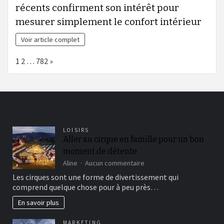
récents confirment son intérêt pour
mesurer simplement le confort intérieur
Voir article complet
Page:
Next
1
2
…
782
»
LOISIRS
Aller au cirque en famille pour un bon
moment de détente
sur
Aline
Aucun commentaire
Aller
Les cirques sont une forme de divertissement qui
au
comprend quelque chose pour à peu près…
cirque
en
En savoir plus
famille
pour
MARKETING