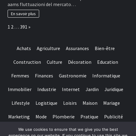
2026,
aams fluttuazioni del mercato…
to
il
help
migliore
En savoir plus
you
e
make
più
Page:
Next
1
2
…
391
»
sure
affidabile
they
è
suits
il
regulating
casinò
Achats
Agriculture
Assurances
Bien-être
requirements
non
and
AAMS.
you
Construction
Culture
Décoration
Education
may
claims
Femmes
Finances
Gastronomie
Informatique
fair
play
Immobilier
Industrie
Internet
Jardin
Juridique
Lifestyle
Logistique
Loisirs
Maison
Mariage
Marketing
Mode
Plomberie
Pratique
Publicité
We use cookies to ensure that we give you the best
Santé
Services
Sport
Textile
Tourisme
experience on our website. If you continue to use this site we