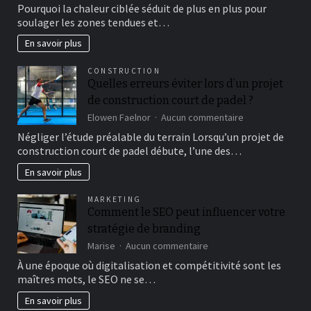
Coussin
procurées
Pourquoi la chaleur ciblée séduit de plus en plus pour
chauffant
soulager les zones tendues et…
:
dans
En savoir plus
quels
cas
CONSTRUCTION
la
Quelles erreurs éviter lors d’un projet
chaleur
de construction court de padel ?
localisée
apporte-
sur
Elowen Faelnor
Aucun commentaire
t-
Quelles
Négliger l’étude préalable du terrain Lorsqu’un projet de
elle
erreurs
construction court de padel débute, l’une des…
le
éviter
meilleur
lors
En savoir plus
confort
d’un
?
projet
MARKETING
de
Comment le SEO peut influencer votre
construction
stratégie de branding
court
de
sur
Marise
Aucun commentaire
padel
Comment
À une époque où digitalisation et compétitivité sont les
?
le
maîtres mots, le SEO ne se…
SEO
peut
En savoir plus
influencer