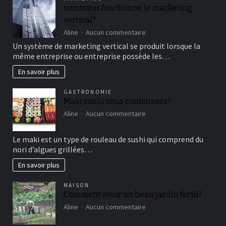
un
comment fonctionne le marketing
bon
vertical?
moment
de
sur
Aline
Aucun commentaire
détente
comment
Un système de marketing vertical se produit lorsque la
fonctionne
même entreprise ou entreprise possède les…
le
marketing
En savoir plus
vertical?
GASTRONOMIE
Maki sushi vous connaissez?
sur
Aline
Aucun commentaire
Maki
sushi
Le maki est un type de rouleau de sushi qui comprend du
vous
nori d’algues grillées…
connaissez?
En savoir plus
MAISON
Comment avoir un beau jardin fertil?
sur
Aline
Aucun commentaire
Comment
avoir