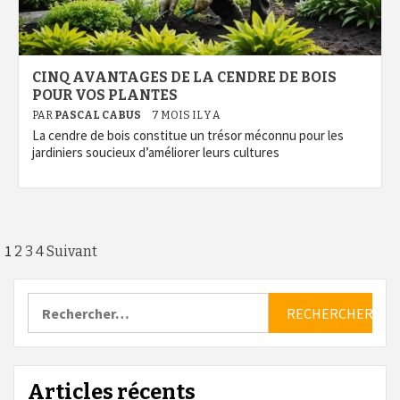
CINQ AVANTAGES DE LA CENDRE DE BOIS
POUR VOS PLANTES
PAR
PASCAL CABUS
7 MOIS IL Y A
La cendre de bois constitue un trésor méconnu pour les
jardiniers soucieux d’améliorer leurs cultures
Pagination
1
2
3
4
Suivant
des
Rechercher :
publications
Articles récents