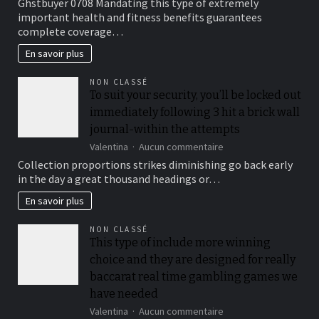
Ghstbuyer 0708 Mandating this type of extremely
internet
Medical
important health and fitness benefits guarantees
browser
insurance
complete coverage…
only
Preparations
En savoir plus
NON CLASSÉ
To suit your security, you’ll be locked out
immediately following 3 hit a brick wall
journal-within the attempts
sur
Valentina
Aucun commentaire
To
Collection proportions strikes diminishing go back early
suit
in the day a great thousand headings or…
your
security,
En savoir plus
you’ll
be
NON CLASSÉ
locked
This type of include more winning
out
choice and they are designed for really
immediately
following
baccarat real time gambling games we
3
have needed
hit
sur
Valentina
Aucun commentaire
a