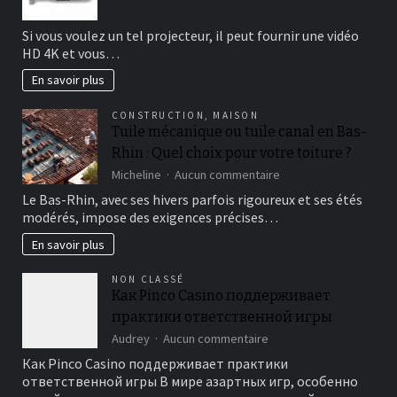
Meilleur
projecteur
Si vous voulez un tel projecteur, il peut fournir une vidéo
à
HD 4K et vous…
courte
focale
En savoir plus
CONSTRUCTION
,
MAISON
Tuile mécanique ou tuile canal en Bas-
Rhin : Quel choix pour votre toiture ?
sur
Micheline
Aucun commentaire
Tuile
Le Bas-Rhin, avec ses hivers parfois rigoureux et ses étés
mécanique
modérés, impose des exigences précises…
ou
tuile
En savoir plus
canal
en
NON CLASSÉ
Bas-
Как Pinco Casino поддерживает
Rhin
практики ответственной игры
:
Quel
sur
Audrey
Aucun commentaire
choix
Как
Как Pinco Casino поддерживает практики
pour
Pinco
ответственной игры В мире азартных игр, особенно
votre
Casino