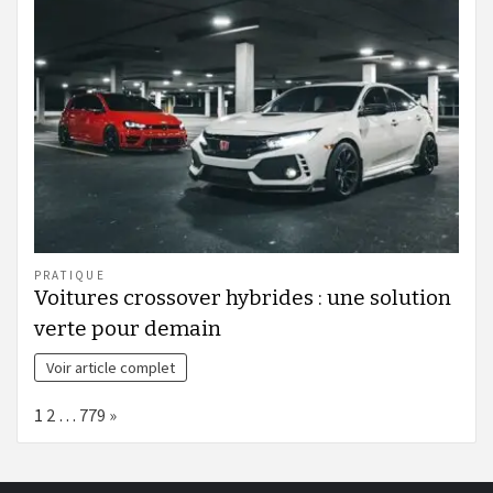
PRATIQUE
Voitures crossover hybrides : une solution
verte pour demain
Voir article complet
Page:
Next
1
2
…
779
»