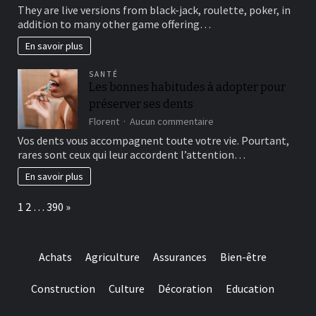
This
brick
They are live versions from black-jack, roulette, poker, in
type
wall
addition to many other game offering…
of
journal-
include
within
En savoir plus
more
the
winning
attempts
SANTÉ
choice
Les bonnes habitudes à adopter pour
and
préserver ses dents
they
are
sur
Florent
Aucun commentaire
designed
Les
Vos dents vous accompagnent toute votre vie. Pourtant,
for
bonnes
rares sont ceux qui leur accordent l’attention…
really
habitudes
baccarat
à
En savoir plus
real
adopter
time
pour
Page:
Next
1
2
…
390
»
gambling
préserver
games
ses
we
dents
have
Achats
Agriculture
Assurances
Bien-être
needed
Construction
Culture
Décoration
Education