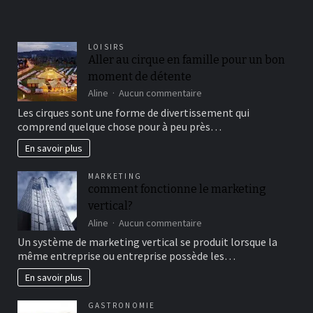
LOISIRS
Aller au cirque en famille pour un bon
moment de détente
sur
Aline
Aucun commentaire
Aller
Les cirques sont une forme de divertissement qui
au
comprend quelque chose pour à peu près…
cirque
en
En savoir plus
famille
pour
MARKETING
un
comment fonctionne le marketing
bon
vertical?
moment
de
sur
Aline
Aucun commentaire
détente
comment
Un système de marketing vertical se produit lorsque la
fonctionne
même entreprise ou entreprise possède les…
le
marketing
En savoir plus
vertical?
GASTRONOMIE