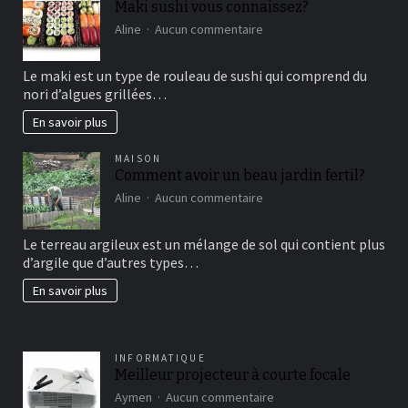
Maki sushi vous connaissez?
sur
Aline
Aucun commentaire
Maki
sushi
Le maki est un type de rouleau de sushi qui comprend du
vous
nori d’algues grillées…
connaissez?
En savoir plus
MAISON
Comment avoir un beau jardin fertil?
sur
Aline
Aucun commentaire
Comment
avoir
Le terreau argileux est un mélange de sol qui contient plus
un
d’argile que d’autres types…
beau
jardin
En savoir plus
fertil?
INFORMATIQUE
Meilleur projecteur à courte focale
sur
Aymen
Aucun commentaire