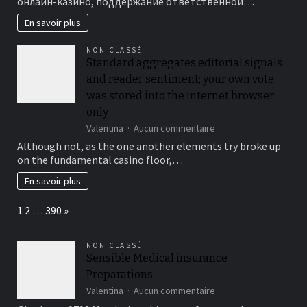
toiture
онлайн-казино, поддержание ответственной…
поддерживает
?
практики
En savoir plus
ответственной
игры
NON CLASSÉ
Standard aggregates editorial signals
and reader sentiment; your own vote
was stored into the internet browser
only
sur
Valentina
Aucun commentaire
Standard
Although not, as the one another elements try broke up
aggregates
on the fundamental casino floor,…
editorial
signals
En savoir plus
and
reader
Page:
Next
1
2
…
390
»
sentiment;
your
own
NON CLASSÉ
vote
Sensible Medical insurance
was
Preparations
stored
into
sur
Valentina
Aucun commentaire
the
Sensible