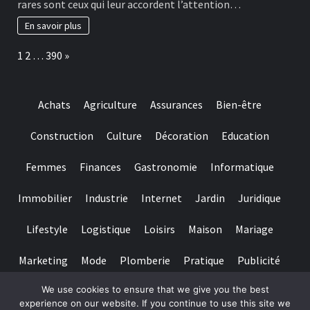
rares sont ceux qui leur accordent l’attention…
really
habitudes
baccarat
à
En savoir plus
real
adopter
time
pour
Page:
Next
1
2
…
390
»
gambling
préserver
games
ses
we
dents
have
Achats
Agriculture
Assurances
Bien-être
needed
Construction
Culture
Décoration
Education
Femmes
Finances
Gastronomie
Informatique
Immobilier
Industrie
Internet
Jardin
Juridique
Lifestyle
Logistique
Loisirs
Maison
Mariage
Marketing
Mode
Plomberie
Pratique
Publicité
We use cookies to ensure that we give you the best
Santé
Services
Sport
Textile
Tourisme
experience on our website. If you continue to use this site we