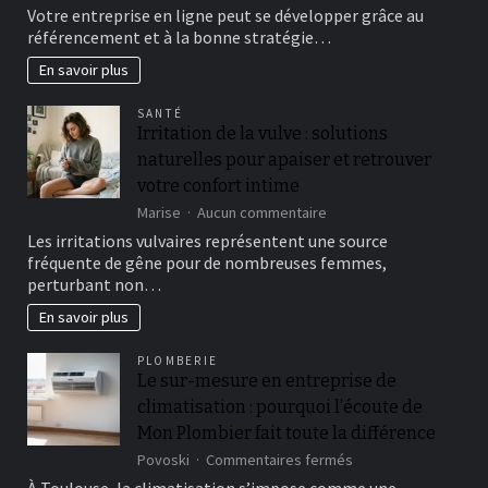
Votre entreprise en ligne peut se développer grâce au
grâce
référencement et à la bonne stratégie…
au
SEO
En savoir plus
SANTÉ
Irritation de la vulve : solutions
naturelles pour apaiser et retrouver
votre confort intime
sur
Marise
Aucun commentaire
Irritation
Les irritations vulvaires représentent une source
de
fréquente de gêne pour de nombreuses femmes,
la
perturbant non…
vulve
:
En savoir plus
solutions
naturelles
PLOMBERIE
pour
Le sur-mesure en entreprise de
apaiser
climatisation : pourquoi l’écoute de
et
retrouver
Mon Plombier fait toute la différence
votre
sur
Povoski
Commentaires fermés
confort
Le
intime
À Toulouse, la climatisation s’impose comme une