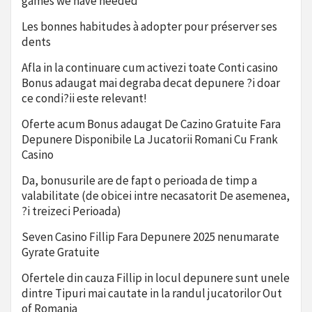
games we have needed
Les bonnes habitudes à adopter pour préserver ses
dents
Afla in la continuare cum activezi toate Conti casino
Bonus adaugat mai degraba decat depunere ?i doar
ce condi?ii este relevant!
Oferte acum Bonus adaugat De Cazino Gratuite Fara
Depunere Disponibile La Jucatorii Romani Cu Frank
Casino
Da, bonusurile are de fapt o perioada de timp a
valabilitate (de obicei intre necasatorit De asemenea,
?i treizeci Perioada)
Seven Casino Fillip Fara Depunere 2025 nenumarate
Gyrate Gratuite
Ofertele din cauza Fillip in locul depunere sunt unele
dintre Tipuri mai cautate in la randul jucatorilor Out
of Romania