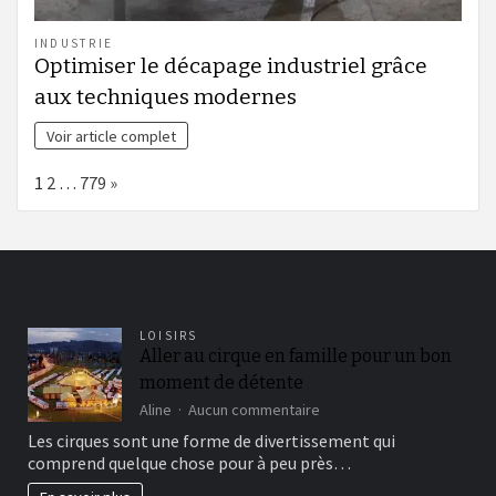
INDUSTRIE
Optimiser le décapage industriel grâce
aux techniques modernes
Voir article complet
Page:
Next
1
2
…
779
»
LOISIRS
Aller au cirque en famille pour un bon
moment de détente
sur
Aline
Aucun commentaire
Aller
Les cirques sont une forme de divertissement qui
au
comprend quelque chose pour à peu près…
cirque
en