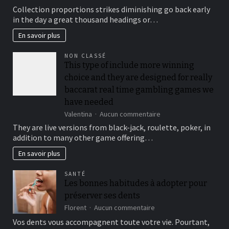
To
Collection proportions strikes diminishing go back early
suit
in the day a great thousand headings or…
your
security,
En savoir plus
you’ll
be
NON CLASSÉ
locked
This type of include more winning
out
choice and they are designed for really
immediately
following
baccarat real time gambling games we
3
have needed
hit
sur
Valentina
Aucun commentaire
a
This
brick
They are live versions from black-jack, roulette, poker, in
type
wall
addition to many other game offering…
of
journal-
include
within
En savoir plus
more
the
winning
attempts
SANTÉ
choice
Les bonnes habitudes à adopter pour
and
préserver ses dents
they
are
sur
Florent
Aucun commentaire
designed
Les
Vos dents vous accompagnent toute votre vie. Pourtant,
for
bonnes