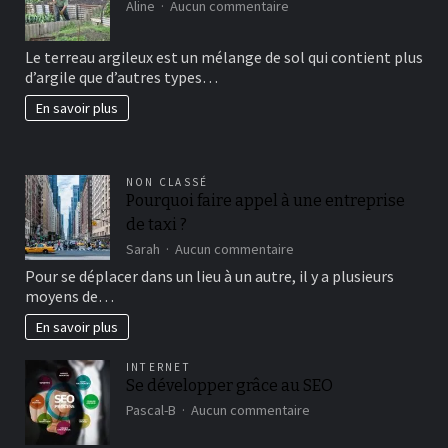
sur
Aline
Aucun commentaire
Comment
avoir
Le terreau argileux est un mélange de sol qui contient plus
un
d’argile que d’autres types…
beau
jardin
En savoir plus
fertil?
NON CLASSÉ
Pourquoi faire appel à une entreprise
de taxi ?
sur
Sarah
Aucun commentaire
Pourquoi
Pour se déplacer dans un lieu à un autre, il y a plusieurs
faire
moyens de…
appel
à
En savoir plus
une
entreprise
INTERNET
de
Se développer grâce au SEO
taxi
sur
?
Pascal-B
Aucun commentaire
Se
développer