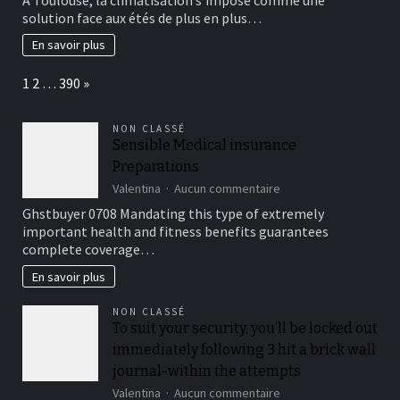
sur-
solution face aux étés de plus en plus…
mesure
en
En savoir plus
entreprise
de
Page:
Next
1
2
…
390
»
climatisation
:
pourquoi
NON CLASSÉ
l’écoute
Sensible Medical insurance
de
Preparations
Mon
Plombier
sur
Valentina
Aucun commentaire
fait
Sensible
Ghstbuyer 0708 Mandating this type of extremely
toute
Medical
important health and fitness benefits guarantees
la
insurance
complete coverage…
différence
Preparations
En savoir plus
NON CLASSÉ
To suit your security, you’ll be locked out
immediately following 3 hit a brick wall
journal-within the attempts
sur
Valentina
Aucun commentaire