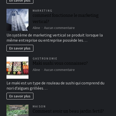
En savoir plus
famille
pour
MARKETING
un
comment fonctionne le marketing
bon
vertical?
moment
de
sur
Aline
Aucun commentaire
détente
comment
Un système de marketing vertical se produit lorsque la
fonctionne
même entreprise ou entreprise possède les…
le
marketing
En savoir plus
vertical?
GASTRONOMIE
Maki sushi vous connaissez?
sur
Aline
Aucun commentaire
Maki
sushi
Le maki est un type de rouleau de sushi qui comprend du
vous
nori d’algues grillées…
connaissez?
En savoir plus
MAISON
Comment avoir un beau jardin fertil?