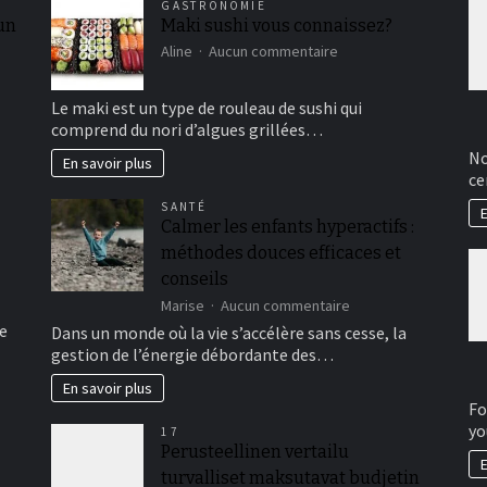
GASTRONOMIE
 un
Maki sushi vous connaissez?
sur
Aline
Aucun commentaire
Maki
sushi
Le maki est un type de rouleau de sushi qui
vous
comprend du nori d’algues grillées…
connaissez?
No
En savoir plus
ce
SANTÉ
E
Calmer les enfants hyperactifs :
méthodes douces efficaces et
conseils
sur
Marise
Aucun commentaire
Calmer
e
Dans un monde où la vie s’accélère sans cesse, la
les
gestion de l’énergie débordante des…
enfants
hyperactifs
En savoir plus
:
Fo
méthodes
yo
17
douces
Perusteellinen vertailu
efficaces
E
turvalliset maksutavat budjetin
et