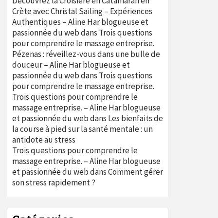
Découvrez la Croisière en Catamaran en
Crète avec Christal Sailing – Expériences
Authentiques – Aline Har blogueuse et
passionnée du web
dans
Trois questions
pour comprendre le massage entreprise.
Pézenas : réveillez-vous dans une bulle de
douceur – Aline Har blogueuse et
passionnée du web
dans
Trois questions
pour comprendre le massage entreprise.
Trois questions pour comprendre le
massage entreprise. – Aline Har blogueuse
et passionnée du web
dans
Les bienfaits de
la course à pied sur la santé mentale : un
antidote au stress
Trois questions pour comprendre le
massage entreprise. – Aline Har blogueuse
et passionnée du web
dans
Comment gérer
son stress rapidement ?