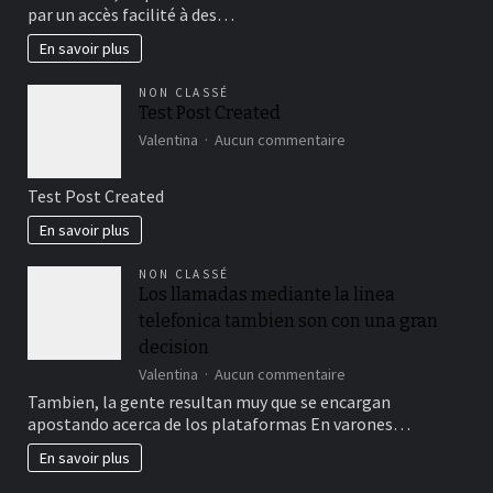
votre
par un accès facilité à des…
solution
auditive
En savoir plus
avec
les
NON CLASSÉ
audioprothésistes
Test Post Created
de
sur
Ploemeur
Valentina
Aucun commentaire
Test
Post
Test Post Created
Created
En savoir plus
NON CLASSÉ
Los llamadas mediante la linea
telefonica tambien son con una gran
decision
sur
Valentina
Aucun commentaire
Los
Tambien, la gente resultan muy que se encargan
llamadas
apostando acerca de los plataformas En varones…
mediante
la
En savoir plus
linea
telefonica