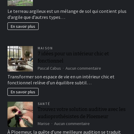
Comment
avoir
Le terreau argileux est un mélange de sol qui contient plus
un
d’argile que d’autres types…
beau
jardin
En savoir plus
fertil?
MAISON
7 idées pour un intérieur chic et
fonctionnel
sur
Pascal Cabus
Aucun commentaire
7
Transformer son espace de vie en un intérieur chic et
idées
fonctionnel relève d’un équilibre subtil…
pour
un
En savoir plus
intérieur
chic
SANTÉ
et
Trouvez votre solution auditive avec les
fonctionnel
audioprothésistes de Ploemeur
sur
Marise
Aucun commentaire
Trouvez
À Ploemeur, la quête d’une meilleure audition se traduit