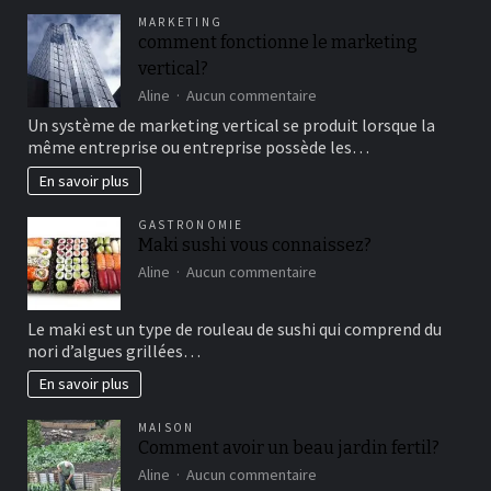
pour
MARKETING
un
comment fonctionne le marketing
bon
vertical?
moment
de
sur
Aline
Aucun commentaire
détente
comment
Un système de marketing vertical se produit lorsque la
fonctionne
même entreprise ou entreprise possède les…
le
marketing
En savoir plus
vertical?
GASTRONOMIE
Maki sushi vous connaissez?
sur
Aline
Aucun commentaire
Maki
sushi
Le maki est un type de rouleau de sushi qui comprend du
vous
nori d’algues grillées…
connaissez?
En savoir plus
MAISON
Comment avoir un beau jardin fertil?
sur
Aline
Aucun commentaire