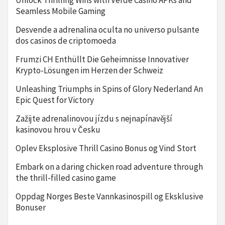
Unlock Thrilling Wins with Verde Casino APKs and
Seamless Mobile Gaming
Desvende a adrenalina oculta no universo pulsante
dos casinos de criptomoeda
Frumzi CH Enthüllt Die Geheimnisse Innovativer
Krypto-Lösungen im Herzen der Schweiz
Unleashing Triumphs in Spins of Glory Nederland An
Epic Quest for Victory
Zažijte adrenalinovou jízdu s nejnapínavější
kasinovou hrou v Česku
Oplev Eksplosive Thrill Casino Bonus og Vind Stort
Embark on a daring chicken road adventure through
the thrill-filled casino game
Oppdag Norges Beste Vannkasinospill og Eksklusive
Bonuser