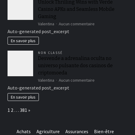
Unlock Thrilling Wins with Verde
za
Casino APKs and Seamless Mobile
nepozabno
igralno
Gaming
izkušnjo
sur
Valentina
Aucun commentaire
Unlock
Auto-generated post_excerpt
Thrilling
Wins
En savoir plus
with
Verde
NON CLASSÉ
Casino
Desvende a adrenalina oculta no
APKs
universo pulsante dos casinos de
and
Seamless
criptomoeda
Mobile
sur
Valentina
Aucun commentaire
Gaming
Desvende
Auto-generated post_excerpt
a
adrenalina
En savoir plus
oculta
no
Page:
Next
1
2
…
381
»
universo
pulsante
dos
casinos
Achats
Agriculture
Assurances
Bien-être
de