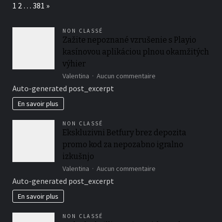
Page:
Next
1
2
…
381
»
tambien
son
con
NON CLASSÉ
una
Zažite nepoznané vzrušenie s Playio
gran
kasínovou aplikáciou plnou okamžitých
decision
výhier
sur
Valentina
Aucun commentaire
Zažite
Auto-generated post_excerpt
nepoznané
vzrušenie
En savoir plus
s
Playio
NON CLASSÉ
kasínovou
Ekskluzivni Betfury brez depozita
aplikáciou
promo kod za nepozabno igralno
plnou
okamžitých
izkušnjo
výhier
sur
Valentina
Aucun commentaire
Ekskluzivni
Auto-generated post_excerpt
Betfury
brez
En savoir plus
depozita
promo
NON CLASSÉ
kod