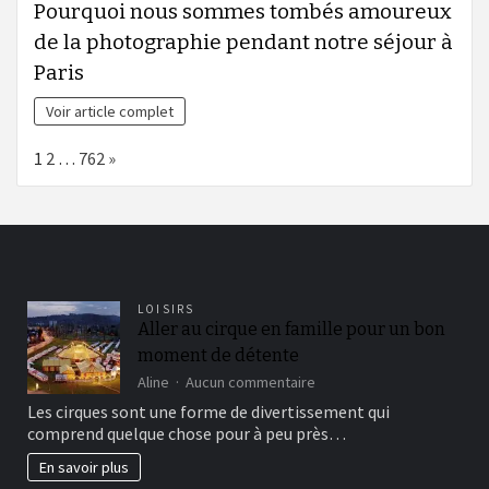
Pourquoi nous sommes tombés amoureux
de la photographie pendant notre séjour à
Paris
Voir article complet
Page:
Next
1
2
…
762
»
LOISIRS
Aller au cirque en famille pour un bon
moment de détente
sur
Aline
Aucun commentaire
Aller
Les cirques sont une forme de divertissement qui
au
comprend quelque chose pour à peu près…
cirque
en
En savoir plus
famille