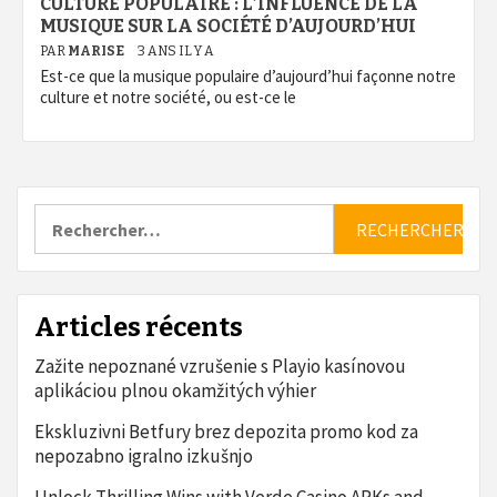
CULTURE POPULAIRE : L’INFLUENCE DE LA
MUSIQUE SUR LA SOCIÉTÉ D’AUJOURD’HUI
PAR
MARISE
3 ANS IL Y A
Est-ce que la musique populaire d’aujourd’hui façonne notre
culture et notre société, ou est-ce le
Rechercher :
Articles récents
Zažite nepoznané vzrušenie s Playio kasínovou
aplikáciou plnou okamžitých výhier
Ekskluzivni Betfury brez depozita promo kod za
nepozabno igralno izkušnjo