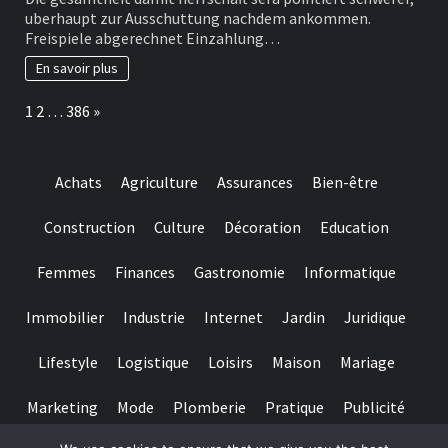
zuvor
Summe
uberhaupt zur Ausschuttung nachdem ankommen.
ermoglicht
Freispiele abgerechnet Einzahlung…
fue
diesseitigen
En savoir plus
Spielern,
Boni
Page:
Next
1
2
…
386
»
auszuwahlen,
unser
ihren
individuellen
Achats
Agriculture
Assurances
Bien-être
Vorlieben
oder
Spielstilen
Construction
Culture
Décoration
Education
entsprechen
Femmes
Finances
Gastronomie
Informatique
Immobilier
Industrie
Internet
Jardin
Juridique
Lifestyle
Logistique
Loisirs
Maison
Mariage
Marketing
Mode
Plomberie
Pratique
Publicité