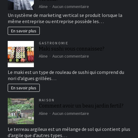
de
sur
Aline
Aucun commentaire
détente
comment
Un système de marketing vertical se produit lorsque la
fonctionne
même entreprise ou entreprise possède les…
le
marketing
En savoir plus
vertical?
GASTRONOMIE
Maki sushi vous connaissez?
sur
Aline
Aucun commentaire
Maki
sushi
Le maki est un type de rouleau de sushi qui comprend du
vous
nori d’algues grillées…
connaissez?
En savoir plus
MAISON
Comment avoir un beau jardin fertil?
sur
Aline
Aucun commentaire
Comment
avoir
Le terreau argileux est un mélange de sol qui contient plus
un
d’argile que d’autres types…
beau