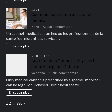
En savoir plus
de
cèdre
SANTÉ
au
Comment fonctionne un cabinet
Québec
médical ?
:
conseils
sur
Zozo
Aucun commentaire
adaptés
Comment
Un cabinet médical est un lieu où les professionnels de la
à
fonctionne
santé fournissent des services…
notre
un
climat
cabinet
En savoir plus
médical
?
NON CLASSÉ
Buy Cannabis Online uk Buy sherbet
strain Marijuana Online uk
sur
Valentina
Aucun commentaire
Buy
Only medical cannabis prescribed by a specialist doctor
Cannabis
can be legally purchased. Don’t hesitate to…
Online
uk
En savoir plus
Buy
sherbet
Page:
Next
1
2
…
386
»
strain
Marijuana