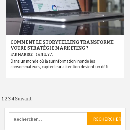
COMMENT LE STORYTELLING TRANSFORME
VOTRE STRATÉGIE MARKETING ?
PAR
MARISE
1 AN IL Y A
Dans un monde où la surinformation inonde les
consommateurs, capter leur attention devient un défi
Pagination
1
2
3
4
Suivant
des
Rechercher :
publications