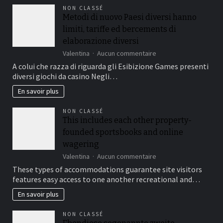
Online
NON CLASSÉ
uk
Metodi di nuovo Paesi diversi hanno
limiti, tariffe ed bercements di
elaborazione diversi
sur
Valentina
Aucun commentaire
Metodi
A colui che razza di riguarda gli Esibizione Games presenti
di
diversi giochi da casino Negli…
nuovo
Paesi
En savoir plus
diversi
hanno
NON CLASSÉ
limiti,
This includes each other property-
tariffe
founded sportsbooks and online
ed
bercements
wagering
di
sur
Valentina
Aucun commentaire
elaborazione
This
These types of accommodations guarantee site visitors
diversi
includes
features easy access to one another recreational and…
each
other
En savoir plus
property-
founded
NON CLASSÉ
sportsbooks