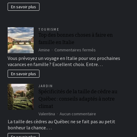
jardin
En savoir plus
fertil?
TOURISME
Top des bonnes choses à faire en
famille en Italie
sur
Amine
Commentaires fermés
Top
Vous prévoyez un voyage en Italie pour vos prochaines
des
vacances en famille ? Excellent choix. Entre…
bonnes
choses
En savoir plus
à
faire
JARDIN
en
Spécificités de la taille de cèdre au
famille
Québec : conseils adaptés à notre
en
Italie
climat
sur
Valentina
Aucun commentaire
Spécificités
La taille des cèdres au Québec ne se fait pas au petit
de
bonheur la chance.…
la
taille