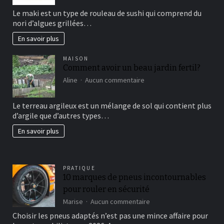
sushi
Le maki est un type de rouleau de sushi qui comprend du
vous
nori d’algues grillées…
connaissez?
En savoir plus
MAISON
Comment avoir un beau jardin fertil?
sur
Aline
Aucun commentaire
Comment
avoir
Le terreau argileux est un mélange de sol qui contient plus
un
d’argile que d’autres types…
beau
jardin
En savoir plus
fertil?
PRATIQUE
10 marques de pneus incontournables
pour rouler en sécurité
sur
Marise
Aucun commentaire
10
Choisir les pneus adaptés n’est pas une mince affaire pour
marques