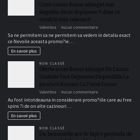
Conti casino Bonus adaugat mai
dents
degraba decat depunere ?i doar ce
condi?ii este relevant!
sur
Valentina
Aucun commentaire
Afla
Sa ne permitem sa ne permitem sa vedem in detaliu exact
in
ce Nevoile aceasta promo?ie…
la
continuare
En savoir plus
cum
activezi
NON CLASSÉ
toate
Oferte acum Bonus adaugat De Cazino
Conti
Gratuite Fara Depunere Disponibile La
casino
Bonus
Jucatorii Romani Cu Frank Casino
adaugat
sur
Valentina
Aucun commentaire
mai
Oferte
Au fost intotdeauna in considerare promo?iile care au free
degraba
acum
decat
spins ?i de on alte cazinouri…
Bonus
depunere
adaugat
En savoir plus
?
De
i
Cazino
doar
NON CLASSÉ
Gratuite
ce
Da, bonusurile are de fapt o perioada de
Fara
condi?