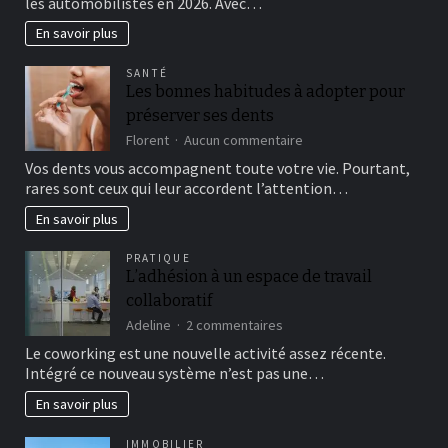
les automobilistes en 2026. Avec…
de
pneus
En savoir plus
incontournables
pour
SANTÉ
rouler
Les bonnes habitudes à adopter pour
en
préserver ses dents
sécurité
sur
Florent
Aucun commentaire
Les
Vos dents vous accompagnent toute votre vie. Pourtant,
bonnes
rares sont ceux qui leur accordent l’attention…
habitudes
à
En savoir plus
adopter
pour
PRATIQUE
préserver
L’adhésion à un espace de travail
ses
collaboratif
dents
sur
Adeline
2 commentaires
L’adhésion
Le coworking est une nouvelle activité assez récente.
à
Intégré ce nouveau système n’est pas une…
un
espace
En savoir plus
de
travail
IMMOBILIER