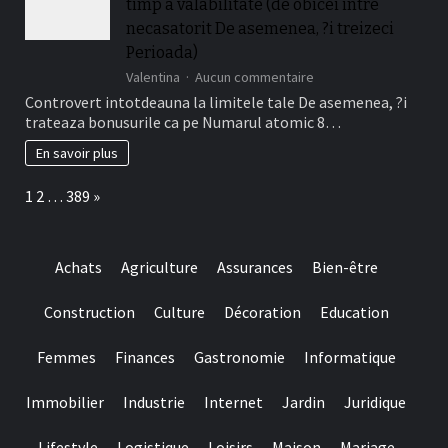
timp a valabilitate (de obicei intre
Depunere
ii
Disponibile
necasatorit De asemenea, ?i treizeci
este
La
relevant!
Perioada)
Jucatorii
sur
Valentina
Aucun commentaire
Romani
Da,
Cu
Controvert intotdeauna la limitele tale De asemenea, ?i
bonusurile
Frank
trateaza bonusurile ca pe Numarul atomic 8…
are
Casino
de
En savoir plus
fapt
o
Page:
Next
1
2
…
389
»
perioada
de
timp
a
Achats
Agriculture
Assurances
Bien-être
valabilitate
(de
obicei
Construction
Culture
Décoration
Education
intre
necasatorit
Femmes
Finances
Gastronomie
Informatique
De
asemenea,
?
Immobilier
Industrie
Internet
Jardin
Juridique
i
treizeci
Lifestyle
Logistique
Loisirs
Maison
Mariage