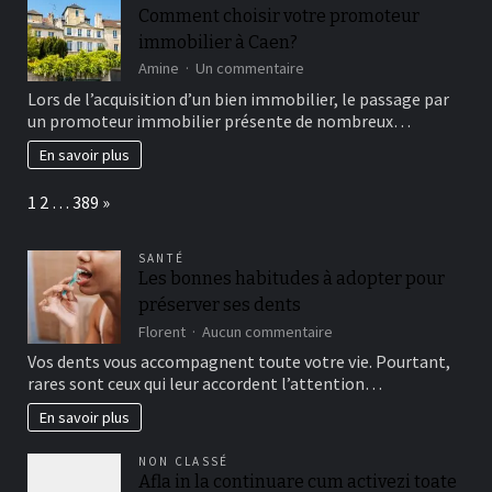
collaboratif
Comment choisir votre promoteur
immobilier à Caen?
sur
Amine
Un commentaire
Comment
Lors de l’acquisition d’un bien immobilier, le passage par
choisir
un promoteur immobilier présente de nombreux…
votre
promoteur
En savoir plus
immobilier
à
Page:
Next
1
2
…
389
»
Caen?
SANTÉ
Les bonnes habitudes à adopter pour
préserver ses dents
sur
Florent
Aucun commentaire
Les
Vos dents vous accompagnent toute votre vie. Pourtant,
bonnes
rares sont ceux qui leur accordent l’attention…
habitudes
à
En savoir plus
adopter
pour
NON CLASSÉ
préserver
Afla in la continuare cum activezi toate
ses