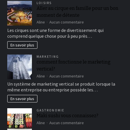
LOISIRS
Aller au cirque en famille pour un bon
moment de détente
sur
Aline
Aucun commentaire
Aller
Les cirques sont une forme de divertissement qui
au
comprend quelque chose pour à peu près…
cirque
en
En savoir plus
famille
pour
MARKETING
un
comment fonctionne le marketing
bon
vertical?
moment
de
sur
Aline
Aucun commentaire
détente
comment
Un système de marketing vertical se produit lorsque la
fonctionne
même entreprise ou entreprise possède les…
le
marketing
En savoir plus
vertical?
GASTRONOMIE
Maki sushi vous connaissez?
sur
Aline
Aucun commentaire
Maki