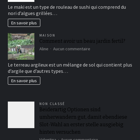
sushi
Le maki est un type de rouleau de sushi qui comprend du
vous
nori d’algues grillées…
connaissez?
En savoir plus
MAISON
Comment avoir un beau jardin fertil?
sur
Aline
Aucun commentaire
Comment
avoir
Le terreau argileux est un mélange de sol qui contient plus
un
d’argile que d’autres types…
beau
jardin
En savoir plus
fertil?
NON CLASSÉ
Beiderartig Optionen sind
umherwandern gut, damit ebendiese
Slot-Wahl an erster stelle ausgiebig
hinten versuchen
sur
Valentina
Aucun commentaire