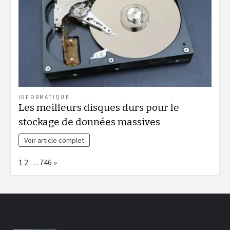
INFORMATIQUE
Les meilleurs disques durs pour le
stockage de données massives
Voir article complet
Page:
Next
1
2
…
746
»