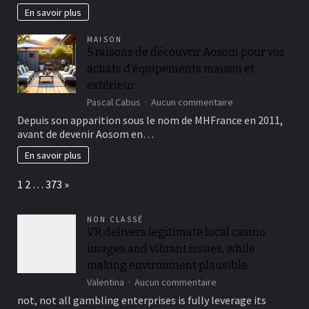
fuite
En savoir plus
d’eau
avec
MAISON
du
5 raisons de découvrir Aosom pour vos
mastic
achats d’équipements maison et
?
extérieur
sur
Pascal Cabus
Aucun commentaire
5
Depuis son apparition sous le nom de MHFrance en 2011,
raisons
avant de devenir Aosom en…
de
découvrir
En savoir plus
Aosom
pour
Page:
Next
1
2
…
373
»
vos
achats
d’équipements
NON CLASSÉ
maison
VR delivers legitimate local casino
et
images and vibrant issues, while
extérieur
making environment plausible
sur
Valentina
Aucun commentaire
VR
not, not all gambling enterprises is fully leverage its
delivers