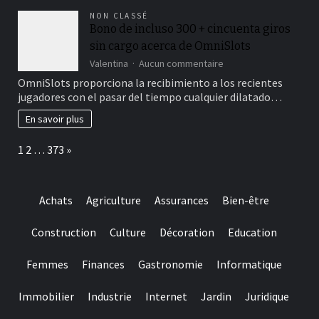
look
NON CLASSÉ
at
Bono de incluso 300 + cincuenta giros
the
sin cargo acerca de OmniSlots
records
and
sur
Valentina
Aucun commentaire
reputability
Bono
OmniSlots proporciona la recibimiento a los recientes
of
de
jugadores con el pasar del tiempo cualquier dilatado…
your
incluso
own
300
En savoir plus
brand
+
name
cincuenta
Page:
Next
1
2
…
373
»
giros
sin
cargo
acerca
Achats
Agriculture
Assurances
Bien-être
de
OmniSlots
Construction
Culture
Décoration
Education
Femmes
Finances
Gastronomie
Informatique
Immobilier
Industrie
Internet
Jardin
Juridique