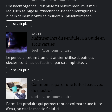
Beiderartig
Um nachfolgende Freispiele zu bekommen, musst du
Optionen
lediglich selbige Kurznachricht-Benachrichtigungen
sind
hinein deinem Konto stimulieren Spielautomaten…
umherwandern
gut,
En savoir plus
damit
ebendiese
SANTÉ
Slot-
Maîtriser l’Art du Pendule : Un Guide en
Wahl
Trois Parties.
an
erster
sur
Joel
Aucun commentaire
stelle
Maîtriser
Le pendule, cet instrument ancien utilisé depuis des
ausgiebig
l’Art
siècles, continue de fasciner par sa simplicité…
hinten
du
versuchen
Pendule
En savoir plus
:
Un
MAISON
Guide
Comment réparer une fuite d’eau avec
en
du mastic ?
Trois
Parties.
sur
Dani
Aucun commentaire
Comment
Parmi les produits qui permettent de colmater une fuite
réparer
d’eau, on cite le mastic. Celui-ci…
une