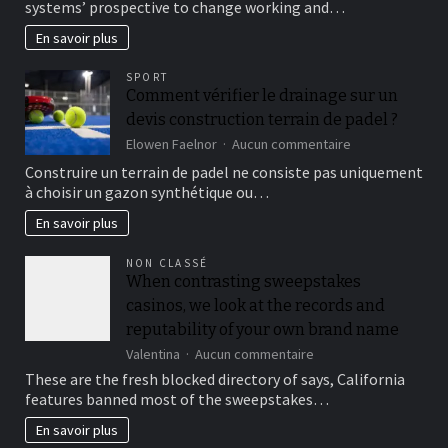
systems’ prospective to change working and…
legitimate
local
En savoir plus
casino
images
SPORT
and
Comment vérifier le drainage sur un
vibrant
devis construction terrain de padel ?
issues,
while
sur
Elowen Faelnor
Aucun commentaire
making
Comment
Construire un terrain de padel ne consiste pas uniquement
environment
vérifier
à choisir un gazon synthétique ou…
plausible
le
drainage
En savoir plus
sur
un
NON CLASSÉ
devis
When contrasting sweepstakes
construction
casinos, we look at the records and
terrain
de
reputability of your own brand name
padel
sur
Valentina
Aucun commentaire
?
When
These are the fresh blocked directory of says, California
contrasting
features banned most of the sweepstakes…
sweepstakes
casinos,
En savoir plus
we