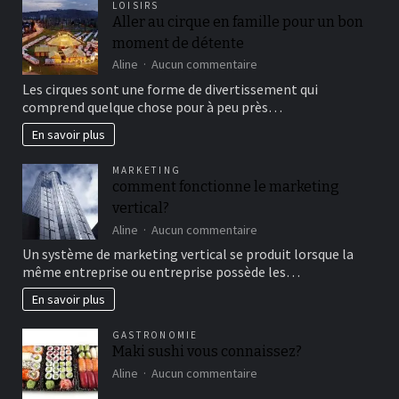
LOISIRS
Aller au cirque en famille pour un bon
moment de détente
sur
Aline
Aucun commentaire
Aller
Les cirques sont une forme de divertissement qui
au
comprend quelque chose pour à peu près…
cirque
en
En savoir plus
famille
pour
MARKETING
un
comment fonctionne le marketing
bon
vertical?
moment
de
sur
Aline
Aucun commentaire
détente
comment
Un système de marketing vertical se produit lorsque la
fonctionne
même entreprise ou entreprise possède les…
le
marketing
En savoir plus
vertical?
GASTRONOMIE
Maki sushi vous connaissez?
sur
Aline
Aucun commentaire
Maki