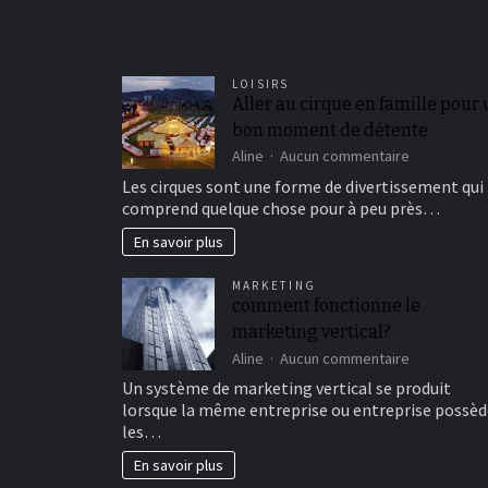
LOISIRS
Aller au cirque en famille pour
bon moment de détente
sur
Aline
Aucun commentaire
Aller
Les cirques sont une forme de divertissement qui
au
comprend quelque chose pour à peu près…
cirque
en
En savoir plus
famille
pour
MARKETING
un
comment fonctionne le
bon
marketing vertical?
moment
de
sur
Aline
Aucun commentaire
détente
comment
Un système de marketing vertical se produit
fonctionne
lorsque la même entreprise ou entreprise possèd
le
les…
marketing
vertical?
En savoir plus