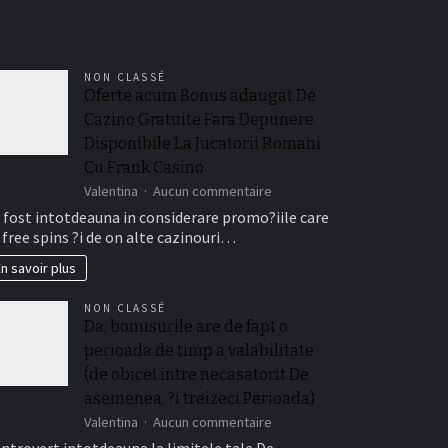
NON CLASSÉ
Oferte acum Bonus adaugat De
Cazino Gratuite Fara Depunere
Disponibile La Jucatorii Romani
Cu Frank Casino
sur
Valentina
Aucun commentaire
Oferte
 fost intotdeauna in considerare promo?iile care
acum
 free spins ?i de on alte cazinouri…
Bonus
adaugat
n savoir plus
De
Cazino
NON CLASSÉ
Gratuite
Da, bonusurile are de fapt o
Fara
perioada de timp a valabilitate
Depunere
Disponibile
(de obicei intre necasatorit De
La
asemenea, ?i treizeci Perioada)
Jucatorii
sur
Valentina
Aucun commentaire
Romani
Da,
Cu
ntrovert intotdeauna la limitele tale De