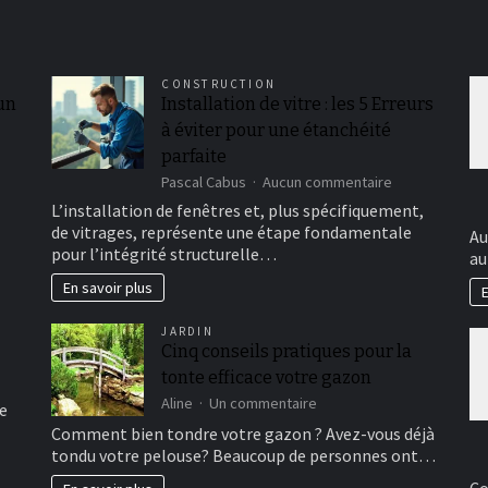
CONSTRUCTION
 un
Installation de vitre : les 5 Erreurs
à éviter pour une étanchéité
parfaite
sur
Pascal Cabus
Aucun commentaire
Installation
L’installation de fenêtres et, plus spécifiquement,
de
de vitrages, représente une étape fondamentale
Au
vitre
pour l’intégrité structurelle…
au
:
les
En savoir plus
E
5
Erreurs
JARDIN
à
Cinq conseils pratiques pour la
éviter
tonte efficace votre gazon
pour
une
sur
Aline
Un commentaire
e
étanchéité
Cinq
Comment bien tondre votre gazon ? Avez-vous déjà
parfaite
conseils
tondu votre pelouse? Beaucoup de personnes ont…
pratiques
pour
Co