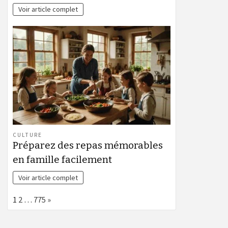
Voir article complet
CULTURE
Préparez des repas mémorables
en famille facilement
Voir article complet
Page:
Next
1
2
…
775
»