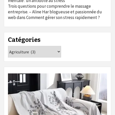
mentale : un antidote au stress
Trois questions pour comprendre le massage
entreprise. – Aline Har blogueuse et passionnée du
web
dans
Comment gérer son stress rapidement ?
Catégories
Catégories