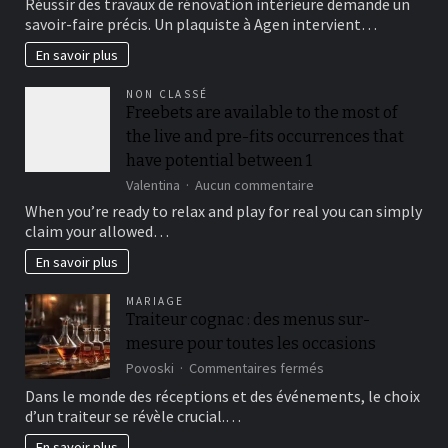
Réussir des travaux de rénovation intérieure demande un
un
savoir-faire précis. Un plaquiste à Agen intervient…
plaquiste
à
En savoir plus
Agen
pour
NON CLASSÉ
vos
Freebets are available to the most of
travaux
the live and pre-fits occurrences that
de
rénovation
have potential between 1
sur
Valentina
Aucun commentaire
Freebets
When you’re ready to relax and play for real you can simply
are
claim your allowed…
available
to
En savoir plus
the
most
MARIAGE
of
Traiteur cognac : des menus sur-
the
mesure pour toutes les occasions
live
and
sur
Povoski
Commentaires fermés
pre-
Traiteur
Dans le monde des réceptions et des événements, le choix
fits
cognac
d’un traiteur se révèle crucial.…
occurrences
:
that
des
En savoir plus