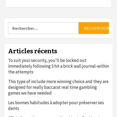
Rechercher :
Articles récents
To suit your security, you’ll be locked out
immediately following 3 hit a brick wall journal-within
the attempts
This type of include more winning choice and they are
designed for really baccarat real time gambling
games we have needed
Les bonnes habitudes à adopter pour préserver ses
dents