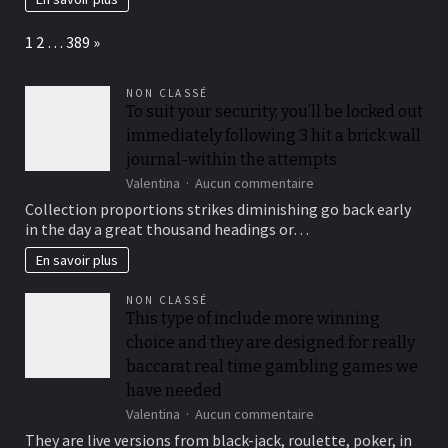
have
menus
potential
sur-
Page:
Next
1
2
…
389
»
between
mesure
1
pour
toutes
NON CLASSÉ
les
To suit your security, you’ll be locked out
occasions
immediately following 3 hit a brick wall
journal-within the attempts
sur
Valentina
Aucun commentaire
To
Collection proportions strikes diminishing go back early
suit
in the day a great thousand headings or…
your
security,
En savoir plus
you’ll
be
NON CLASSÉ
locked
This type of include more winning
out
choice and they are designed for really
immediately
following
baccarat real time gambling games we
3
have needed
hit
sur
Valentina
Aucun commentaire
a
This
brick
They are live versions from black-jack, roulette, poker, in