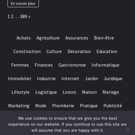
continuare
En savoir plus
cum
activezi
Page:
Next
1
2
…
389
»
toate
Conti
casino
Bonus
Achats
Agriculture
Assurances
Bien-être
adaugat
mai
degraba
Construction
Culture
Décoration
Education
decat
depunere
Femmes
Finances
Gastronomie
Informatique
?
i
doar
Immobilier
Industrie
Internet
Jardin
Juridique
ce
condi?
Lifestyle
Logistique
Loisirs
Maison
Mariage
ii
este
relevant!
Marketing
Mode
Plomberie
Pratique
Publicité
We use cookies to ensure that we give you the best
Santé
Services
Sport
Textile
Tourisme
experience on our website. If you continue to use this site we
will assume that you are happy with it.