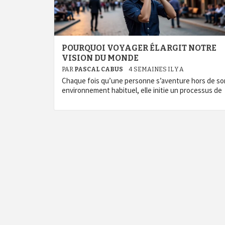
POURQUOI VOYAGER ÉLARGIT NOTRE
VISION DU MONDE
PAR
PASCAL CABUS
4 SEMAINES IL Y A
Chaque fois qu’une personne s’aventure hors de so
environnement habituel, elle initie un processus de