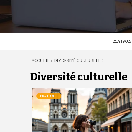
MAISON
ACCUEIL
DIVERSITÉ CULTURELLE
Diversité culturelle
PRATIQUE