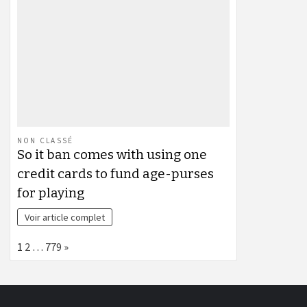
NON CLASSÉ
So it ban comes with using one
credit cards to fund age-purses
for playing
Voir article complet
Page:
Next
1
2
…
779
»