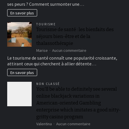
quels
ses peurs ? Comment surmonter une…
cas
se
En savoir plus
soigner
avec
TOURISME
l’hypnose?
Tourisme de santé : les bienfaits des
séjours bien-être et de la
thalassothérapie
sur
Marise
Aucun commentaire
Tourisme
Le tourisme de santé connaît une popularité croissante,
de
attirant ceux qui cherchent à allier détente…
santé
:
En savoir plus
les
bienfaits
NON CLASSÉ
des
You’ll be able to definitely see several
séjours
online blackjack variations in
bien-
être
American-oriented Gambling
et
enterprise which imitates a good nitty-
de
gritty casino program
la
thalassothérapie
sur
Valentina
Aucun commentaire
You’ll