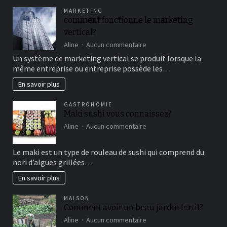
pour
MARKETING
un
comment fonctionne le marketing
bon
vertical?
moment
de
sur
Aline
Aucun commentaire
détente
comment
Un système de marketing vertical se produit lorsque la
fonctionne
même entreprise ou entreprise possède les…
le
marketing
En savoir plus
vertical?
GASTRONOMIE
Maki sushi vous connaissez?
sur
Aline
Aucun commentaire
Maki
sushi
Le maki est un type de rouleau de sushi qui comprend du
vous
nori d’algues grillées…
connaissez?
En savoir plus
MAISON
Comment avoir un beau jardin fertil?
sur
Aline
Aucun commentaire