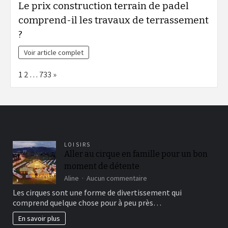
Le prix construction terrain de padel
comprend-il les travaux de terrassement
?
Voir article complet
Page:
Next
1
2
…
733
»
LOISIRS
Aller au cirque en famille pour un bon
moment de détente
sur
Aline
Aucun commentaire
Aller
Les cirques sont une forme de divertissement qui
au
comprend quelque chose pour à peu près…
cirque
en
En savoir plus
famille