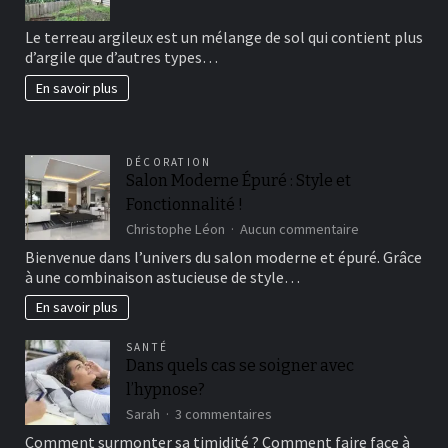
Comment
avoir
Le terreau argileux est un mélange de sol qui contient plus
un
d’argile que d’autres types…
beau
jardin
En savoir plus
fertil?
DÉCORATION
Salon Moderne Épuré : Style et
Fonctionnalité !
sur
Christophe Léon
Aucun commentaire
Salon
Bienvenue dans l’univers du salon moderne et épuré. Grâce
Moderne
à une combinaison astucieuse de style…
Épuré
:
En savoir plus
Style
et
SANTÉ
Fonctionnalité
Dans quels cas se soigner avec
!
l’hypnose?
sur
Sarah
3 commentaires
Dans
Comment surmonter sa timidité ? Comment faire face à