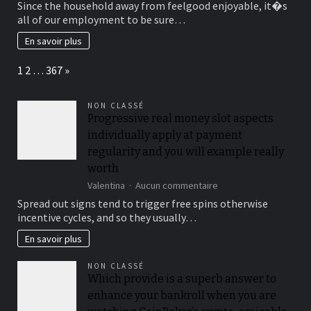
Since the household away from feelgood enjoyable, it�s
be
all of our employment to be sure…
able
to
En savoir plus
definitely
see
Page:
Next
1
2
…
367
»
several
online
blackjack
NON CLASSÉ
variations
Progressive real money slot aspects
in
individually apply at payment
American-
oriented
regularity and you will example really
Gambling
worth
enterprise
sur
Valentina
Aucun commentaire
which
Progressive
imitates
Spread out signs tend to trigger free spins otherwise
real
a
incentive cycles, and so they usually…
money
good
slot
nitty-
En savoir plus
aspects
gritty
individually
casino
NON CLASSÉ
apply
program
Which provide is a superb answer to
at
enhance your bankroll when you are
payment
regularity