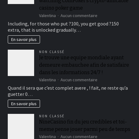
watching CoinPoker’s crypto-amicable
and
casino poker game
you
sur
Valentina
Aucun commentaire
will
Which
example
Including, for those who put ?100, you get good ?150
provide
really
extra, that is unlocked gradually…
is
worth
a
En savoir plus
superb
answer
NON CLASSÉ
to
Je trouve une equipe mondiale ayant
enhance
demeure embauchee afin de satisfaire
your
bankroll
dans les informations 24/7 !
when
sur
Valentina
Aucun commentaire
you
Je
Quand il sera que c’est complet avere , ! fait, ne reste qu’a
are
trouve
watching
guetter 0…
une
CoinPoker’s
equipe
En savoir plus
crypto-
mondiale
amicable
ayant
casino
NON CLASSÉ
demeure
poker
NineCasino fin du jeu credibles et toi-
embauchee
game
meme pense jouer parmi peu de temps
afin
de
sur
Valentina
Aucun commentaire