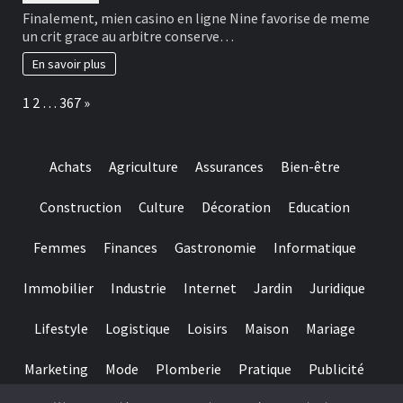
satisfaire
NineCasino
Finalement, mien casino en ligne Nine favorise de meme
dans
fin
un crit grace au arbitre conserve…
les
du
informations
jeu
En savoir plus
24/7
credibles
!
et
Page:
Next
1
2
…
367
»
toi-
meme
pense
jouer
Achats
Agriculture
Assurances
Bien-être
parmi
peu
de
Construction
Culture
Décoration
Education
temps
Femmes
Finances
Gastronomie
Informatique
Immobilier
Industrie
Internet
Jardin
Juridique
Lifestyle
Logistique
Loisirs
Maison
Mariage
Marketing
Mode
Plomberie
Pratique
Publicité