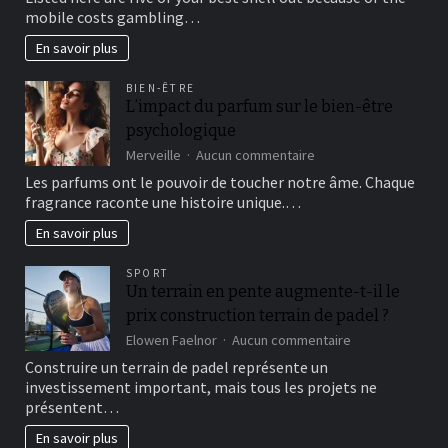
content
DGCCRF
mobile costs gambling…
try
reality-
En savoir plus
searched
and
BIEN-ÊTRE
affirmed
L’impact du parfum sur le bien-être
because
psychologique
of
the
sur
Merveille
Aucun commentaire
numerous
L’impact
Les parfums ont le pouvoir de toucher notre âme. Chaque
provide
du
fragrance raconte une histoire unique.…
before
parfum
publishing
sur
En savoir plus
for
le
increased
bien-
SPORT
precision
être
Un terrain en pente augmente-t-il le
psychologique
prix construction terrain de padel ?
sur
Elowen Faelnor
Aucun commentaire
Un
Construire un terrain de padel représente un
terrain
investissement important, mais tous les projets ne
en
présentent…
pente
augmente-
En savoir plus
t-