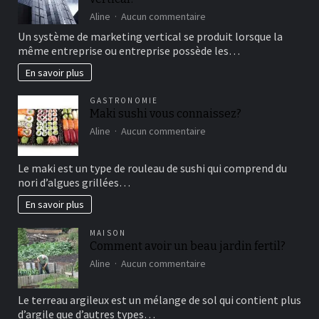
de
sur
Aline
Aucun commentaire
détente
comment
Un système de marketing vertical se produit lorsque la
fonctionne
même entreprise ou entreprise possède les…
le
marketing
En savoir plus
vertical?
GASTRONOMIE
Maki sushi vous connaissez?
sur
Aline
Aucun commentaire
Maki
sushi
Le maki est un type de rouleau de sushi qui comprend du
vous
nori d’algues grillées…
connaissez?
En savoir plus
MAISON
Comment avoir un beau jardin fertil?
sur
Aline
Aucun commentaire
Comment
avoir
Le terreau argileux est un mélange de sol qui contient plus
un
d’argile que d’autres types…
beau