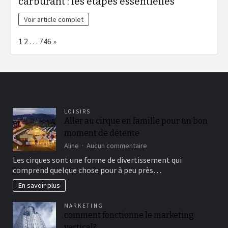
carburant : les étapes essentielles
Voir article complet
Page:
Next
1
2
…
746
»
LOISIRS
Aller au cirque en famille pour un bon
moment de détente
sur
Aline
Aucun commentaire
Aller
Les cirques sont une forme de divertissement qui
au
comprend quelque chose pour à peu près…
cirque
en
En savoir plus
famille
pour
MARKETING
un
comment fonctionne le marketing
bon
vertical?
moment