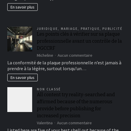
jardin
En savoir plus
fertil?
JURIDIQUE
,
MARIAGE
,
PRATIQUE
,
PUBLICITÉ
Les points clés à vérifier sur sa plaque
professionnelle avant un contrôle de la
DGCCRF
sur
Micheline
Aucun commentaire
Les
La conformité de la plaque professionnelle n’est jamais à
points
prendre à la légère, surtout lorsqu’un…
clés
à
En savoir plus
vérifier
sur
NON CLASSÉ
sa
All content try reality-searched and
plaque
affirmed because of the numerous
professionnelle
avant
provide before publishing for
un
increased precision
contrôle
sur
Valentina
Aucun commentaire
de
All
la
Listed here are five of your best shell out because of the