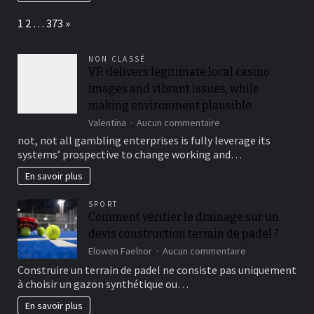
il
Page:
Next
1
2
…
373
»
le
prix
construction
NON CLASSÉ
terrain
VR delivers legitimate local casino
de
padel
images and vibrant issues, while
?
making environment plausible
sur
Valentina
Aucun commentaire
VR
not, not all gambling enterprises is fully leverage its
delivers
systems’ prospective to change working and…
legitimate
local
En savoir plus
casino
images
SPORT
and
Comment vérifier le drainage sur un
vibrant
devis construction terrain de padel ?
issues,
while
sur
Elowen Faelnor
Aucun commentaire
making
Comment
Construire un terrain de padel ne consiste pas uniquement
environment
vérifier
à choisir un gazon synthétique ou…
plausible
le
drainage
En savoir plus
sur