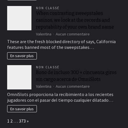
un
NON CLASSÉ
devis
When contrasting sweepstakes
construction
casinos, we look at the records and
terrain
de
reputability of your own brand name
padel
sur
Valentina
Aucun commentaire
?
When
These are the fresh blocked directory of says, California
contrasting
features banned most of the sweepstakes…
sweepstakes
casinos,
En savoir plus
we
look
NON CLASSÉ
at
Bono de incluso 300 + cincuenta giros
the
sin cargo acerca de OmniSlots
records
and
sur
Valentina
Aucun commentaire
reputability
Bono
OmniSlots proporciona la recibimiento a los recientes
of
de
jugadores con el pasar del tiempo cualquier dilatado…
your
incluso
own
300
En savoir plus
brand
+
name
cincuenta
Page:
Next
1
2
…
373
»
giros
sin