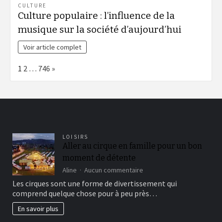
CULTURE
Culture populaire : l’influence de la
musique sur la société d’aujourd’hui
Voir article complet
Page:
Next
1
2
…
746
»
LOISIRS
Aller au cirque en famille pour un bon
moment de détente
sur
Aline
Aucun commentaire
Aller
Les cirques sont une forme de divertissement qui
au
comprend quelque chose pour à peu près…
cirque
en
En savoir plus
famille