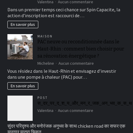
sur
Valentina
Aucun commentaire
Vous
Dans un premier temps ceci chance sur Spin Capacite, la
avons
action d’inscription est raccourci de…
du
coup
En savoir plus
le
luxe
MAISON
a
PAC neuve ou reconditionnée dans le
l�egard
Haut-Rhin : comment bien choisir pour
de
remettre
sa rénovation énergétique ?
en
sur
Micheline
Aucun commentaire
fonction
PAC
Vous résidez dans le Haut-Rhin et envisagez d’investir
de
neuve
l’habilete
dans une pompe à chaleur (PAC) pour…
ou
de
reconditionnée
En savoir plus
divertissement
dans
et/sauf
le
que
POST
Haut-
esthetique
स_दर_पर_द_श_य_और_मन_र_जक_अन_भव_क_स_थ
Rhin
recherchee
sur
Valentina
Aucun commentaire
:
स_दर_पर_द_श_य_और_
comment
bien
सुंदर परिदृश्य और मनोरंजक अनुभव के साथ chicken road का सफर एक
choisir
यादगार यात्रा चिकन…
pour