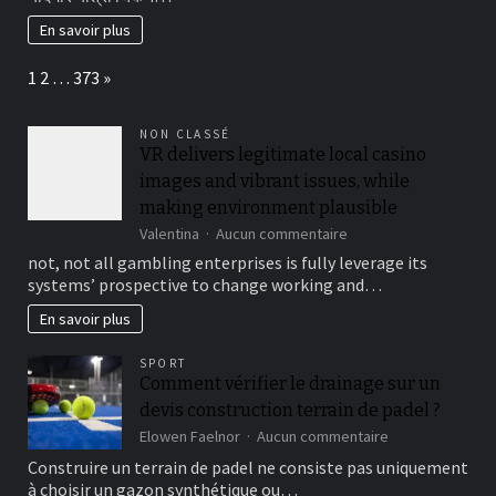
sa
En savoir plus
rénovation
énergétique
Page:
Next
1
2
…
373
»
?
NON CLASSÉ
VR delivers legitimate local casino
images and vibrant issues, while
making environment plausible
sur
Valentina
Aucun commentaire
VR
not, not all gambling enterprises is fully leverage its
delivers
systems’ prospective to change working and…
legitimate
local
En savoir plus
casino
images
SPORT
and
Comment vérifier le drainage sur un
vibrant
devis construction terrain de padel ?
issues,
while
sur
Elowen Faelnor
Aucun commentaire
making
Comment
Construire un terrain de padel ne consiste pas uniquement
environment
vérifier
à choisir un gazon synthétique ou…
plausible
le