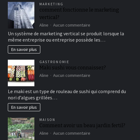
pour
MARKETING
un
comment fonctionne le marketing
bon
vertical?
moment
de
sur
Aline
Aucun commentaire
détente
comment
Un système de marketing vertical se produit lorsque la
fonctionne
même entreprise ou entreprise possède les…
le
marketing
En savoir plus
vertical?
GASTRONOMIE
Maki sushi vous connaissez?
sur
Aline
Aucun commentaire
Maki
sushi
Le maki est un type de rouleau de sushi qui comprend du
vous
nori d’algues grillées…
connaissez?
En savoir plus
MAISON
Comment avoir un beau jardin fertil?
sur
Aline
Aucun commentaire
Comment