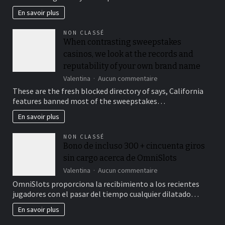
drainage
En savoir plus
sur
un
NON CLASSÉ
devis
When contrasting sweepstakes
construction
casinos, we look at the records and
terrain
de
reputability of your own brand name
padel
sur
Valentina
Aucun commentaire
?
When
These are the fresh blocked directory of says, California
contrasting
features banned most of the sweepstakes…
sweepstakes
casinos,
En savoir plus
we
look
NON CLASSÉ
at
Bono de incluso 300 + cincuenta giros
the
sin cargo acerca de OmniSlots
records
and
sur
Valentina
Aucun commentaire
reputability
Bono
OmniSlots proporciona la recibimiento a los recientes
of
de
jugadores con el pasar del tiempo cualquier dilatado…
your
incluso
own
300
En savoir plus
brand
+
name
cincuenta