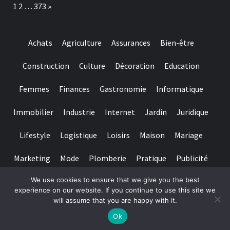
Page:
Next
1
2
…
373
»
giros
sin
cargo
acerca
Achats
Agriculture
Assurances
Bien-être
de
OmniSlots
Construction
Culture
Décoration
Education
Femmes
Finances
Gastronomie
Informatique
Immobilier
Industrie
Internet
Jardin
Juridique
Lifestyle
Logistique
Loisirs
Maison
Mariage
Marketing
Mode
Plomberie
Pratique
Publicité
We use cookies to ensure that we give you the best
Santé
Services
Sport
Textile
Tourisme
experience on our website. If you continue to use this site we
will assume that you are happy with it.
Copyright © All rights reserved.
|
Magazine 7
par AF themes
Ok