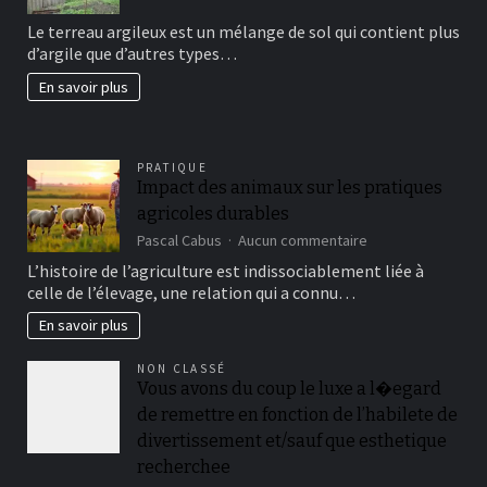
avoir
Le terreau argileux est un mélange de sol qui contient plus
un
d’argile que d’autres types…
beau
jardin
En savoir plus
fertil?
PRATIQUE
Impact des animaux sur les pratiques
agricoles durables
sur
Pascal Cabus
Aucun commentaire
Impact
L’histoire de l’agriculture est indissociablement liée à
des
celle de l’élevage, une relation qui a connu…
animaux
sur
En savoir plus
les
pratiques
NON CLASSÉ
agricoles
Vous avons du coup le luxe a l�egard
durables
de remettre en fonction de l’habilete de
divertissement et/sauf que esthetique
recherchee