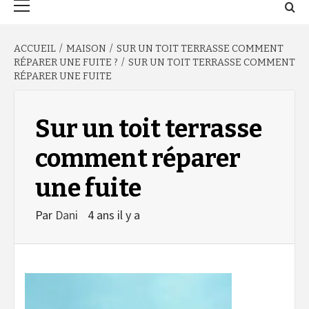
principal
ACCUEIL
MAISON
SUR UN TOIT TERRASSE COMMENT
RÉPARER UNE FUITE ?
SUR UN TOIT TERRASSE COMMENT
RÉPARER UNE FUITE
Sur un toit terrasse
comment réparer
une fuite
Par
Dani
4 ans il y a