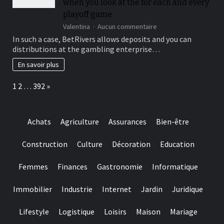
when you look at the for each and every
la
playoff game
nature
sur
Valentina
Aucun commentaire
You
In such a case, BetRivers allows deposits and you can
should
distributions at the gambling enterprise…
buy
a
En savoir plus
lot
more
Page:
Next
1
2
…
392
»
raffle
passes
from
the
Achats
Agriculture
Assurances
Bien-être
playing
multiples
from
Construction
Culture
Décoration
Education
$50
when
Femmes
Finances
Gastronomie
Informatique
you
look
at
Immobilier
Industrie
Internet
Jardin
Juridique
the
for
Lifestyle
Logistique
Loisirs
Maison
Mariage
each
and