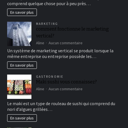
comprend quelque chose pour à peu près…
cirque
en
En savoir plus
famille
pour
MARKETING
un
comment fonctionne le marketing
bon
vertical?
moment
de
sur
Aline
Aucun commentaire
détente
comment
Un système de marketing vertical se produit lorsque la
fonctionne
même entreprise ou entreprise possède les…
le
marketing
En savoir plus
vertical?
GASTRONOMIE
Maki sushi vous connaissez?
sur
Aline
Aucun commentaire
Maki
sushi
Le maki est un type de rouleau de sushi qui comprend du
vous
nori d’algues grillées…
connaissez?
En savoir plus