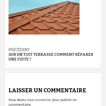
Navigation
PRÉCÉDENT
SUR UN TOIT TERRASSE COMMENT RÉPARER
d’article
UNE FUITE ?
LAISSER UN COMMENTAIRE
Vous devez
vous connecter
pour publier un
commentaire.