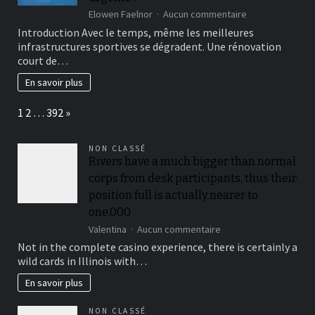
sur
Elowen Faelnor
Aucun commentaire
Quels
Introduction Avec le temps, même les meilleures
signes
infrastructures sportives se dégradent. Une rénovation
montrent
court de…
qu’une
rénovation
En savoir plus
court
de
Page:
Next
1
2
…
392
»
tennis
devient
urgente
NON CLASSÉ
?
Rivers have a much bigger than normal
corps from desk participants, thus their
position full is actually nearer to
one,000
sur
Valentina
Aucun commentaire
Rivers
Not in the complete casino experience, there is certainly a
have
wild cards in Illinois with…
a
much
En savoir plus
bigger
than
NON CLASSÉ