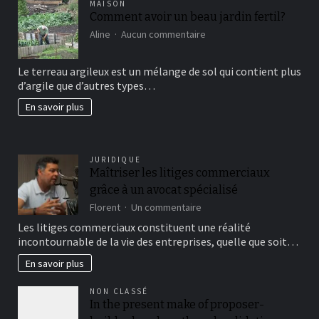
MAISON
Comment avoir un beau jardin fertil?
sur
Aline
Aucun commentaire
Comment
avoir
Le terreau argileux est un mélange de sol qui contient plus
un
d’argile que d’autres types…
beau
jardin
En savoir plus
fertil?
JURIDIQUE
Maîtriser les litiges commerciaux
grâce à un avocat spécialisé
sur
Florent
Un commentaire
Maîtriser
Les litiges commerciaux constituent une réalité
les
incontournable de la vie des entreprises, quelle que soit…
litiges
commerciaux
En savoir plus
grâce
à
NON CLASSÉ
un
In the present make of proposer-
avocat