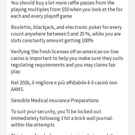
You should buy a lot more raffle passes from the
playing multiples from $50 when you look at the for
each and every playoff game
Roulette, blackjack, and electronic poker for every
count anywhere between 5 and 25 %, while you are
slots constantly amount getting 100%
Verifying the fresh licenses off an american on-line
casino is important to help you make sure they suits
regulating requirements and you may claims fair
play
Nel 2026, il migliore e più affidabile è il casinò non
AAMS.
Sensible Medical insurance Preparations
To suit your security, you’ll be locked out
immediately following 3 hit a brick wall journal-
within the attempts