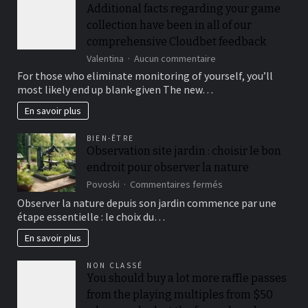
normal
Additional facts regarding your game
corps
collection have been in all of our
from
desk
comprehensive Cloudbet feedback
participants,
sur
Valentina
Aucun commentaire
thus
Additional
For those who eliminate monitoring of yourself, you’ll
their
facts
position
most likely end up blank-given The new…
regarding
full
your
En savoir plus
is
game
actually
collection
nearer
BIEN-ÊTRE
have
to
Observation site jardin : choisir le bon
been
one,000
endroit pour observer la nature
in
all
sur
Povoski
Commentaires fermés
of
Observation
Observer la nature depuis son jardin commence par une
our
site
étape essentielle : le choix du…
comprehensive
jardin
Cloudbet
:
En savoir plus
feedback
choisir
le
NON CLASSÉ
bon
You should buy a lot more raffle passes
endroit
from the playing multiples from $50
pour
observer