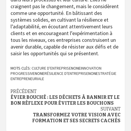
craignent pas le changement, mais le considèrent
comme une opportunité. En bâtissant des
systèmes solides, en cultivant la résilience et
l’adaptabilité, en écoutant attentivement leurs
clients et en encourageant l’expérimentation à
tous les niveaux, ces entreprises construisent un
avenir durable, capable de résister aux défis et de
saisir les opportunités qui se présentent.
MOTS CLÉS:
CULTURE D'ENTREPRISE
NONE
INNOVATION
PROGRESSIVE
NONE
RÉSILIENCE D'ENTREPRISE
NONE
STRATÉGIE
ENTREPRENEURIALE
Navigation
PRÉCÉDENT
ÉVIER BOUCHÉ : LES DÉCHETS À BANNIR ET LE
d’article
BON RÉFLEXE POUR ÉVITER LES BOUCHONS
SUIVANT
TRANSFORMEZ VOTRE VISION AVEC
FORMATION ET SES SECRETS CACHÉS