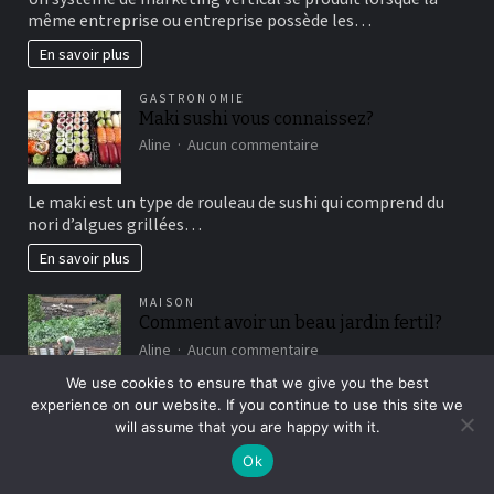
fonctionne
même entreprise ou entreprise possède les…
le
marketing
En savoir plus
vertical?
GASTRONOMIE
Maki sushi vous connaissez?
sur
Aline
Aucun commentaire
Maki
sushi
Le maki est un type de rouleau de sushi qui comprend du
vous
nori d’algues grillées…
connaissez?
En savoir plus
MAISON
Comment avoir un beau jardin fertil?
sur
Aline
Aucun commentaire
Comment
We use cookies to ensure that we give you the best
avoir
Le terreau argileux est un mélange de sol qui contient plus
experience on our website. If you continue to use this site we
un
d’argile que d’autres types…
beau
will assume that you are happy with it.
jardin
Ok
En savoir plus
fertil?