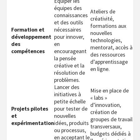
Équiper les
équipes des
Ateliers de
connaissances
créativité,
et des outils
formations aux
Formation et
nécessaires
nouvelles
développement
pour innover,
technologies,
des
en
mentorat, accès à
compétences
encourageant
des ressources
la pensée
d’apprentissage
créative et la
en ligne.
résolution de
problèmes.
Lancer des
Mise en place de
initiatives à
« labs »
petite échelle
d’innovation,
Projets pilotes
pour tester de
création de
et
nouvelles
groupes de travail
expérimentation
idées, produits
transversaux,
ou processus,
budgets dédiés à
en acceptant le