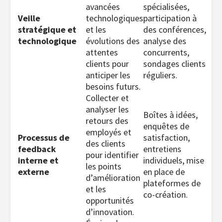
avancées
spécialisées,
Veille
technologiques
participation à
stratégique et
et les
des conférences,
technologique
évolutions des
analyse des
attentes
concurrents,
clients pour
sondages clients
anticiper les
réguliers.
besoins futurs.
Collecter et
analyser les
Boîtes à idées,
retours des
enquêtes de
employés et
Processus de
satisfaction,
des clients
feedback
entretiens
pour identifier
interne et
individuels, mise
les points
externe
en place de
d’amélioration
plateformes de
et les
co-création.
opportunités
d’innovation.