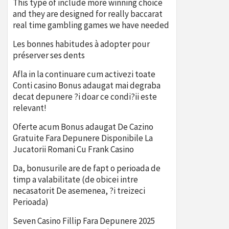
This type of include more winning choice
and they are designed for really baccarat
real time gambling games we have needed
Les bonnes habitudes à adopter pour
préserver ses dents
Afla in la continuare cum activezi toate
Conti casino Bonus adaugat mai degraba
decat depunere ?i doar ce condi?ii este
relevant!
Oferte acum Bonus adaugat De Cazino
Gratuite Fara Depunere Disponibile La
Jucatorii Romani Cu Frank Casino
Da, bonusurile are de fapt o perioada de
timp a valabilitate (de obicei intre
necasatorit De asemenea, ?i treizeci
Perioada)
Seven Casino Fillip Fara Depunere 2025