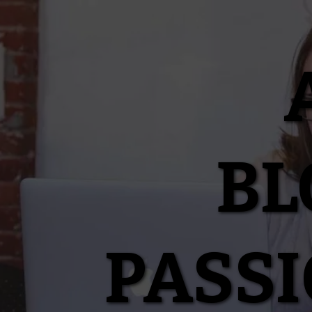
Aller
au
contenu
BL
PASS