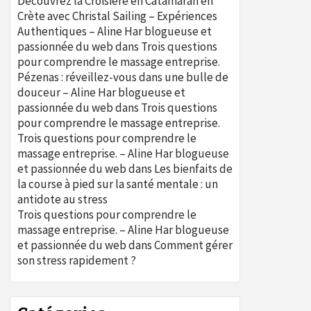
Découvrez la Croisière en Catamaran en
Crète avec Christal Sailing – Expériences
Authentiques – Aline Har blogueuse et
passionnée du web
dans
Trois questions
pour comprendre le massage entreprise.
Pézenas : réveillez-vous dans une bulle de
douceur – Aline Har blogueuse et
passionnée du web
dans
Trois questions
pour comprendre le massage entreprise.
Trois questions pour comprendre le
massage entreprise. – Aline Har blogueuse
et passionnée du web
dans
Les bienfaits de
la course à pied sur la santé mentale : un
antidote au stress
Trois questions pour comprendre le
massage entreprise. – Aline Har blogueuse
et passionnée du web
dans
Comment gérer
son stress rapidement ?