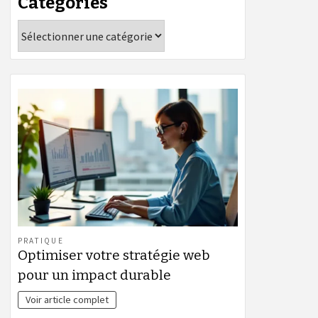
Catégories
Catégories
PRATIQUE
Optimiser votre stratégie web
pour un impact durable
Voir article complet