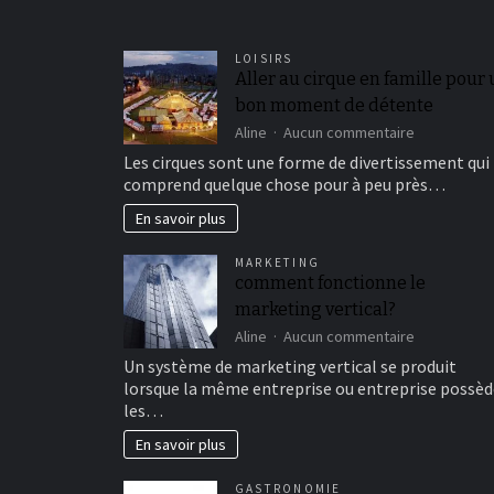
LOISIRS
Aller au cirque en famille pour
bon moment de détente
sur
Aline
Aucun commentaire
Aller
Les cirques sont une forme de divertissement qui
au
comprend quelque chose pour à peu près…
cirque
en
En savoir plus
famille
pour
MARKETING
un
comment fonctionne le
bon
marketing vertical?
moment
de
sur
Aline
Aucun commentaire
détente
comment
Un système de marketing vertical se produit
fonctionne
lorsque la même entreprise ou entreprise possèd
le
les…
marketing
vertical?
En savoir plus
GASTRONOMIE