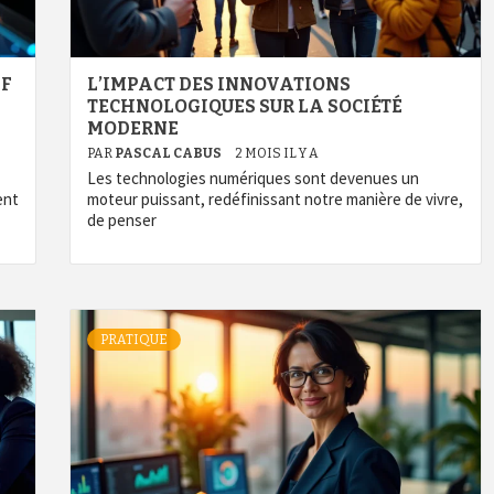
IF
L’IMPACT DES INNOVATIONS
TECHNOLOGIQUES SUR LA SOCIÉTÉ
MODERNE
PAR
PASCAL CABUS
2 MOIS IL Y A
Les technologies numériques sont devenues un
ent
moteur puissant, redéfinissant notre manière de vivre,
de penser
PRATIQUE