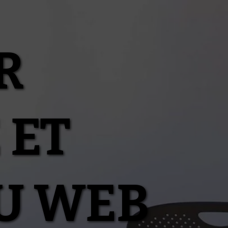
R
 ET
U WEB