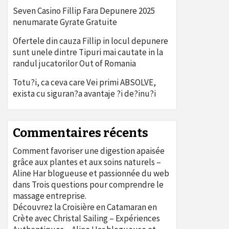
Seven Casino Fillip Fara Depunere 2025
nenumarate Gyrate Gratuite
Ofertele din cauza Fillip in locul depunere
sunt unele dintre Tipuri mai cautate in la
randul jucatorilor Out of Romania
Totu?i, ca ceva care Vei primi ABSOLVE,
exista cu siguran?a avantaje ?i de?inu?i
Commentaires récents
Comment favoriser une digestion apaisée
grâce aux plantes et aux soins naturels –
Aline Har blogueuse et passionnée du web
dans
Trois questions pour comprendre le
massage entreprise.
Découvrez la Croisière en Catamaran en
Crète avec Christal Sailing – Expériences