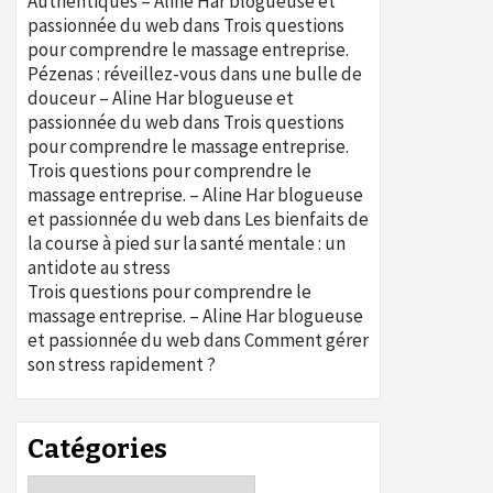
Authentiques – Aline Har blogueuse et
passionnée du web
dans
Trois questions
pour comprendre le massage entreprise.
Pézenas : réveillez-vous dans une bulle de
douceur – Aline Har blogueuse et
passionnée du web
dans
Trois questions
pour comprendre le massage entreprise.
Trois questions pour comprendre le
massage entreprise. – Aline Har blogueuse
et passionnée du web
dans
Les bienfaits de
la course à pied sur la santé mentale : un
antidote au stress
Trois questions pour comprendre le
massage entreprise. – Aline Har blogueuse
et passionnée du web
dans
Comment gérer
son stress rapidement ?
Catégories
Catégories