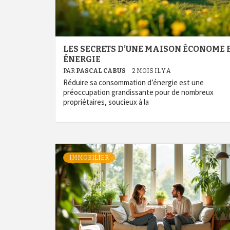
LES SECRETS D’UNE MAISON ÉCONOME 
ÉNERGIE
PAR
PASCAL CABUS
2 MOIS IL Y A
Réduire sa consommation d’énergie est une
préoccupation grandissante pour de nombreux
propriétaires, soucieux à la
IMMOBILIER