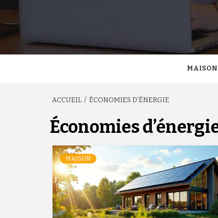
MAISON
ACCUEIL
ÉCONOMIES D’ÉNERGIE
Économies d’énergi
MAISON