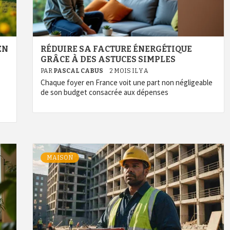
EN
RÉDUIRE SA FACTURE ÉNERGÉTIQUE
GRÂCE À DES ASTUCES SIMPLES
PAR
PASCAL CABUS
2 MOIS IL Y A
Chaque foyer en France voit une part non négligeable
de son budget consacrée aux dépenses
MAISON