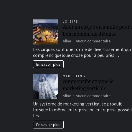
LOISIRS
Aller au cirque en famille pour
bon moment de détente
sur
Aline
Aucun commentaire
Aller
Les cirques sont une forme de divertissement qui
au
comprend quelque chose pour à peu près…
cirque
en
En savoir plus
famille
pour
MARKETING
un
comment fonctionne le
bon
marketing vertical?
moment
de
sur
Aline
Aucun commentaire
détente
comment
Un système de marketing vertical se produit
fonctionne
lorsque la même entreprise ou entreprise possèd
le
les…
marketing
vertical?
En savoir plus