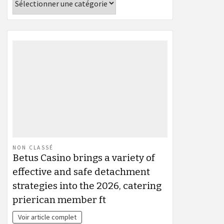
NON CLASSÉ
Betus Casino brings a variety of
effective and safe detachment
strategies into the 2026, catering
prierican member ft
Voir article complet