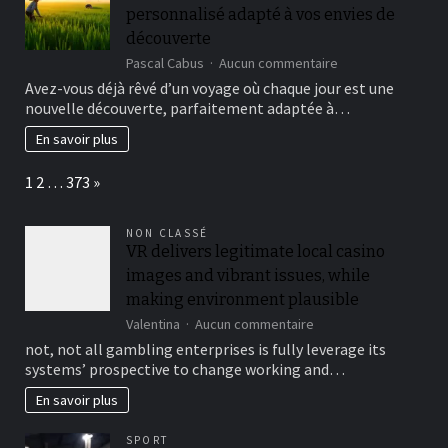
personnalisé adapté à vos envies de
gier
Today
découverte
sur
Pascal Cabus
Aucun commentaire
Vietnam
Avez-vous déjà rêvé d’un voyage où chaque jour est une
:
nouvelle découverte, parfaitement adaptée à…
créez
un
En savoir plus
itinéraire
personnalisé
Page:
Next
1
2
…
373
»
adapté
à
vos
NON CLASSÉ
envies
VR delivers legitimate local casino
de
images and vibrant issues, while
découverte
making environment plausible
sur
Valentina
Aucun commentaire
VR
not, not all gambling enterprises is fully leverage its
delivers
systems’ prospective to change working and…
legitimate
local
En savoir plus
casino
images
SPORT