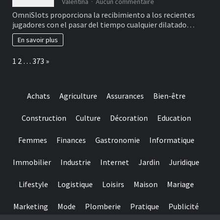
sur
Valentina
Aucun commentaire
reputability
Bono
OmniSlots proporciona la recibimiento a los recientes
of
de
jugadores con el pasar del tiempo cualquier dilatado…
your
incluso
own
300
En savoir plus
brand
+
name
cincuenta
Page:
Next
1
2
…
373
»
giros
sin
cargo
acerca
Achats
Agriculture
Assurances
Bien-être
de
OmniSlots
Construction
Culture
Décoration
Education
Femmes
Finances
Gastronomie
Informatique
Immobilier
Industrie
Internet
Jardin
Juridique
Lifestyle
Logistique
Loisirs
Maison
Mariage
Marketing
Mode
Plomberie
Pratique
Publicité