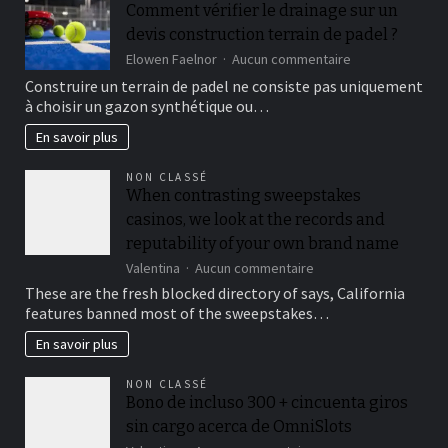
and
Comment vérifier le drainage sur un
vibrant
devis construction terrain de padel ?
issues,
while
sur
Elowen Faelnor
Aucun commentaire
making
Comment
Construire un terrain de padel ne consiste pas uniquement
environment
vérifier
à choisir un gazon synthétique ou…
plausible
le
drainage
En savoir plus
sur
un
NON CLASSÉ
devis
When contrasting sweepstakes
construction
casinos, we look at the records and
terrain
de
reputability of your own brand name
padel
sur
Valentina
Aucun commentaire
?
When
These are the fresh blocked directory of says, California
contrasting
features banned most of the sweepstakes…
sweepstakes
casinos,
En savoir plus
we
look
NON CLASSÉ
at
Bono de incluso 300 + cincuenta giros
the
sin cargo acerca de OmniSlots
records
and