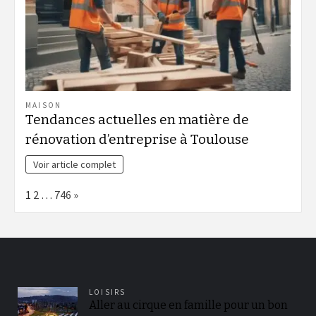
MAISON
Tendances actuelles en matière de
rénovation d’entreprise à Toulouse
Voir article complet
Page:
Next
1
2
…
746
»
LOISIRS
Aller au cirque en famille pour un bon