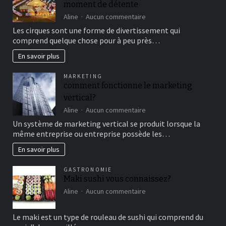
moment de détente
sur
Aline
Aucun commentaire
Aller
Les cirques sont une forme de divertissement qui
au
comprend quelque chose pour à peu près…
cirque
en
En savoir plus
famille
pour
MARKETING
un
comment fonctionne le marketing
bon
vertical?
moment
de
sur
Aline
Aucun commentaire
détente
comment
Un système de marketing vertical se produit lorsque la
fonctionne
même entreprise ou entreprise possède les…
le
marketing
En savoir plus
vertical?
GASTRONOMIE
Maki sushi vous connaissez?
sur
Aline
Aucun commentaire
Maki
sushi
Le maki est un type de rouleau de sushi qui comprend du
vous