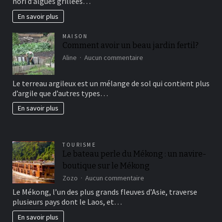
nori d’algues grillées…
connaissez?
En savoir plus
MAISON
Comment avoir un beau jardin fertil?
sur
Aline
Aucun commentaire
Comment
avoir
Le terreau argileux est un mélange de sol qui contient plus
un
d’argile que d’autres types…
beau
jardin
En savoir plus
fertil?
TOURISME
Le bateau perle du Mékong : un navire-
boutique sur le Mékong
sur
Zozo
Aucun commentaire
Le
Le Mékong, l’un des plus grands fleuves d’Asie, traverse
bateau
plusieurs pays dont le Laos, et…
perle
du
En savoir plus