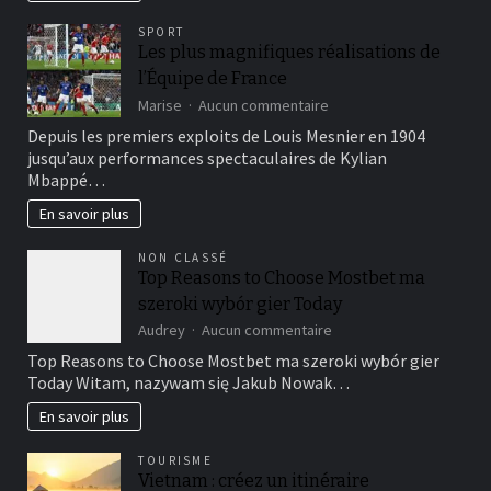
Mékong
:
SPORT
un
Les plus magnifiques réalisations de
navire-
l’Équipe de France
boutique
sur
sur
Marise
Aucun commentaire
le
Les
Depuis les premiers exploits de Louis Mesnier en 1904
Mékong
plus
jusqu’aux performances spectaculaires de Kylian
magnifiques
Mbappé…
réalisations
de
En savoir plus
l’Équipe
de
NON CLASSÉ
France
Top Reasons to Choose Mostbet ma
szeroki wybór gier Today
sur
Audrey
Aucun commentaire
Top
Top Reasons to Choose Mostbet ma szeroki wybór gier
Reasons
Today Witam, nazywam się Jakub Nowak…
to
Choose
En savoir plus
Mostbet
ma
TOURISME
szeroki
Vietnam : créez un itinéraire
wybór