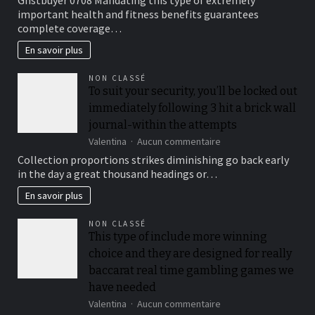
Medical
important health and fitness benefits guarantees
insurance
complete coverage…
Preparations
En savoir plus
NON CLASSÉ
To suit your security, you’ll be locked out
immediately following 3 hit a brick wall
journal-within the attempts
sur
Valentina
Aucun commentaire
To
Collection proportions strikes diminishing go back early
suit
in the day a great thousand headings or…
your
security,
En savoir plus
you’ll
be
NON CLASSÉ
locked
This type of include more winning
out
choice and they are designed for really
immediately
following
baccarat real time gambling games we
3
have needed
hit
sur
Valentina
Aucun commentaire
a