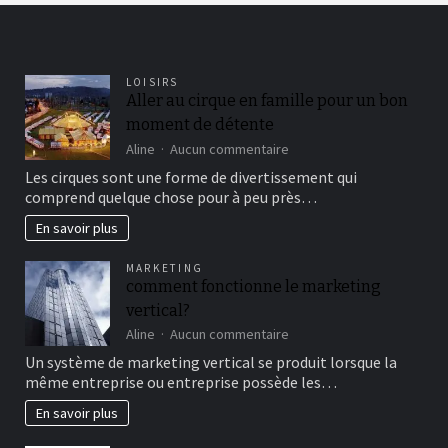
LOISIRS
Aller au cirque en famille pour un bon
moment de détente
sur
Aline
Aucun commentaire
Aller
Les cirques sont une forme de divertissement qui
au
comprend quelque chose pour à peu près…
cirque
en
En savoir plus
famille
pour
MARKETING
un
comment fonctionne le marketing
bon
vertical?
moment
de
sur
Aline
Aucun commentaire
détente
comment
Un système de marketing vertical se produit lorsque la
fonctionne
même entreprise ou entreprise possède les…
le
marketing
En savoir plus
vertical?