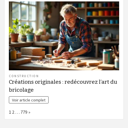
CONSTRUCTION
Créations originales : redécouvrez l’art du
bricolage
Voir article complet
Page:
Next
1
2
…
779
»