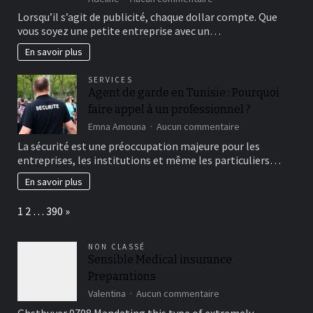
Du
Lorsqu’il s’agit de publicité, chaque dollar compte. Que
Budget
vous soyez une petite entreprise avec un…
Limité
au
En savoir plus
Succès
Éclatant
SERVICES
:
Agent de garde en Tunisie : Pourquoi
Comment
faire appel à un professionnel ?
Rentabiliser
Votre
sur
Emna Amouna
Aucun commentaire
Investissement
Agent
La sécurité est une préoccupation majeure pour les
Publicitaire
de
entreprises, les institutions et même les particuliers…
avec
garde
les
en
En savoir plus
Bonnes
Tunisie
Plateformes
:
Page:
Next
1
2
…
390
»
Pourquoi
faire
appel
NON CLASSÉ
à
Sensible Medical insurance
un
Preparations
professionnel
?
sur
Valentina
Aucun commentaire
Sensible
Ghstbuyer 0708 Mandating this type of extremely