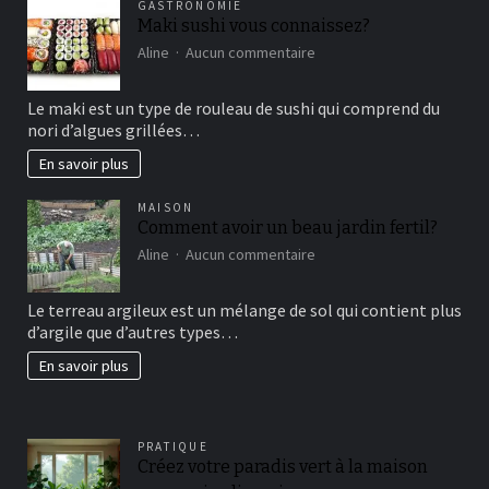
GASTRONOMIE
Maki sushi vous connaissez?
sur
Aline
Aucun commentaire
Maki
sushi
Le maki est un type de rouleau de sushi qui comprend du
vous
nori d’algues grillées…
connaissez?
En savoir plus
MAISON
Comment avoir un beau jardin fertil?
sur
Aline
Aucun commentaire
Comment
avoir
Le terreau argileux est un mélange de sol qui contient plus
un
d’argile que d’autres types…
beau
jardin
En savoir plus
fertil?
PRATIQUE
Créez votre paradis vert à la maison