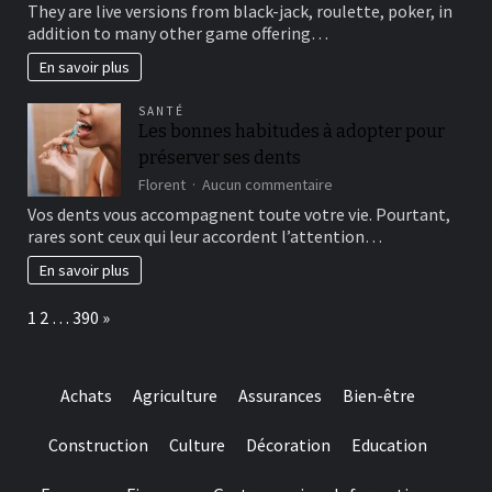
This
brick
They are live versions from black-jack, roulette, poker, in
type
wall
addition to many other game offering…
of
journal-
include
within
En savoir plus
more
the
winning
attempts
SANTÉ
choice
Les bonnes habitudes à adopter pour
and
préserver ses dents
they
are
sur
Florent
Aucun commentaire
designed
Les
Vos dents vous accompagnent toute votre vie. Pourtant,
for
bonnes
rares sont ceux qui leur accordent l’attention…
really
habitudes
baccarat
à
En savoir plus
real
adopter
time
pour
Page:
Next
1
2
…
390
»
gambling
préserver
games
ses
we
dents
have
Achats
Agriculture
Assurances
Bien-être
needed
Construction
Culture
Décoration
Education