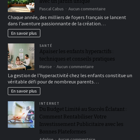
avec un jardin unique
sur
Pascal Cabus
Aucun commentaire
Créez
Chaque année, des milliers de foyers français se lancent
votre
dans l’aventure passionnante de la création…
paradis
vert
En savoir plus
à
la
SANTÉ
maison
Apaiser les enfants hyperactifs :
avec
techniques et conseils pratiques
un
jardin
sur
Marise
Aucun commentaire
unique
Apaiser
La gestion de l’hyperactivité chez les enfants constitue un
les
véritable défi pour de nombreux parents…
enfants
hyperactifs
En savoir plus
:
techniques
INTERNET
et
Du Budget Limité au Succès Éclatant :
conseils
Comment Rentabiliser Votre
pratiques
Investissement Publicitaire avec les
Bonnes Plateformes
sur
Adeline
Aucun commentaire