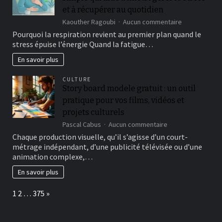
online
et à récupérer au quotidien
roulette
sur
Kaouther Ragoubi
Aucun commentaire
gambling
Cohérence
Pourquoi la respiration revient au premier plan quand le
enterprises,
cardiaque
offering
stress épuise l’énergie Quand la fatigue…
:
half
la
En savoir plus
a
méthode
dozen
simple
digital
CULTURE
qui
roulette
Story board modele gratuit : un outil
aide
video
pratique pour vos films, vidéos et
à
game
mieux
projets culturels
gérer
sur
Pascal Cabus
Aucun commentaire
le
Story
Chaque production visuelle, qu’il s’agisse d’un court-
stress
board
et
métrage indépendant, d’une publicité télévisée ou d’une
modele
à
animation complexe,…
gratuit
récupérer
:
En savoir plus
au
un
quotidien
outil
Page:
Next
1
2
…
375
»
pratique
pour
vos
films,