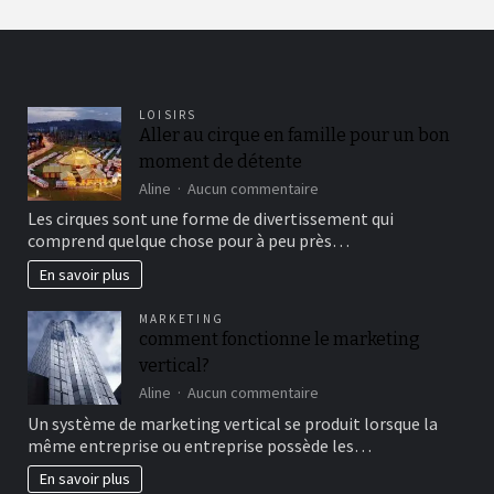
LOISIRS
Aller au cirque en famille pour un bon
moment de détente
sur
Aline
Aucun commentaire
Aller
Les cirques sont une forme de divertissement qui
au
comprend quelque chose pour à peu près…
cirque
en
En savoir plus
famille
pour
MARKETING
un
comment fonctionne le marketing
bon
vertical?
moment
de
sur
Aline
Aucun commentaire
détente
comment
Un système de marketing vertical se produit lorsque la
fonctionne
même entreprise ou entreprise possède les…
le
marketing
En savoir plus
vertical?