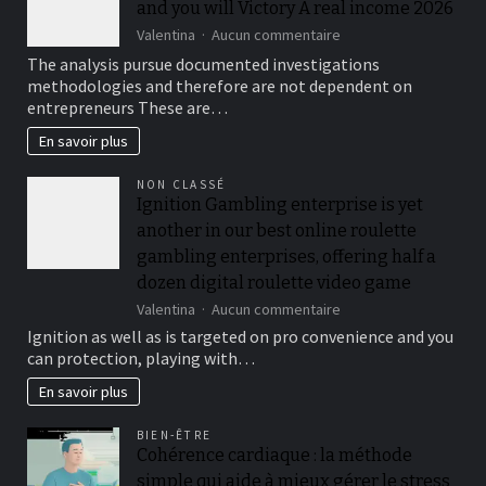
and you will Victory A real income 2026
durable
?
sur
Valentina
Aucun commentaire
How
The analysis pursue documented investigations
to
methodologies and therefore are not dependent on
Gamble
entrepreneurs These are…
Online
games
En savoir plus
at
no
NON CLASSÉ
cost
Ignition Gambling enterprise is yet
and
you
another in our best online roulette
will
gambling enterprises, offering half a
Victory
dozen digital roulette video game
A
real
sur
Valentina
Aucun commentaire
income
Ignition
Ignition as well as is targeted on pro convenience and you
2026
Gambling
can protection, playing with…
enterprise
is
En savoir plus
yet
another
BIEN-ÊTRE
in
Cohérence cardiaque : la méthode
our
simple qui aide à mieux gérer le stress
best