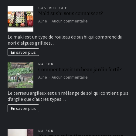
GASTRONOMIE
Maki sushi vous connaissez?
sur
Aline
Aucun commentaire
Maki
sushi
Le maki est un type de rouleau de sushi qui comprend du
vous
nori d’algues grillées…
connaissez?
En savoir plus
MAISON
Comment avoir un beau jardin fertil?
sur
Aline
Aucun commentaire
Comment
avoir
Le terreau argileux est un mélange de sol qui contient plus
un
d’argile que d’autres types…
beau
jardin
En savoir plus
fertil?
MAISON