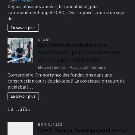
y
Être
Depuis plusieurs années, le cannabidiol, plus
expertos
défoncer
communément appelé CBD, s’est imposé comme un sujet
au
de…
cbd
:
En savoir plus
ce
que
SPORT
la
Quels types de fondations sont
science
dit
recommandés pour une construction
sur
court de pickleball durable ?
les
sur
Elowen Faelnor
Aucun commentaire
sensations
Quels
procurées
Comprendre l’importance des fondations dans une
types
construction court de pickleball La construction court de
de
pickleball…
fondations
sont
En savoir plus
recommandés
pour
Page:
Next
1
2
…
375
»
une
construction
court
NON CLASSÉ
de
How to Gamble Online games at no cost
pickleball