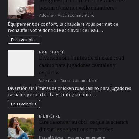
10 signes qui indiquent que vous avez
besoin d’une nouvelle chaudière
sur
Adeline
Aucun commentaire
10
Équipement de confort, la chaudière vous permet de
signes
réchauffer votre domicile et d’avoir de l’eau…
qui
indiquent
En savoir plus
que
vous
NON CLASSÉ
avez
Diversión sin límites de chicken road
besoin
casino para jugadores casuales y
d’une
nouvelle
expertos
chaudière
sur
Valentina
Aucun commentaire
Diversión
Diversión sin límites de chicken road casino para jugadores
sin
casuales y expertos La Estrategia como…
límites
de
En savoir plus
chicken
road
BIEN-ÊTRE
casino
Être défoncer au cbd : ce que la science
para
dit sur les sensations procurées
jugadores
casuales
sur
Pascal Cabus
Aucun commentaire