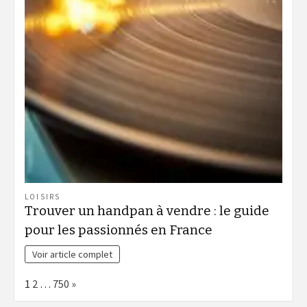
LOISIRS
Trouver un handpan à vendre : le guide
pour les passionnés en France
Voir article complet
Page:
Next
1
2
…
750
»