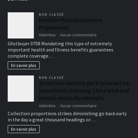
de
la
NON CLASSÉ
pose
Sensible Medical insurance
et
Preparations
de
la
sur
Valentina
Aucun commentaire
rénovation
Sensible
Ghstbuyer 0708 Mandating this type of extremely
de
Medical
important health and fitness benefits guarantees
carrelage
insurance
complete coverage…
Preparations
En savoir plus
NON CLASSÉ
To suit your security, you’ll be locked out
immediately following 3 hit a brick wall
journal-within the attempts
sur
Valentina
Aucun commentaire
To
Collection proportions strikes diminishing go back early
suit
in the day a great thousand headings or…
your
security,
En savoir plus
you’ll