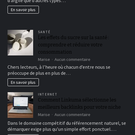
d’argile que d’autres types…
beau
jardin
En savoir plus
fertil?
SANTÉ
Les effets du sucre sur la santé :
comprendre et réduire votre
consommation
sur
Marise
Aucun commentaire
Les
Chers lecteurs, à l’heure où chacun d’entre nous se
effets
préoccupe de plus en plus de…
du
sucre
En savoir plus
sur
la
INTERNET
santé
Comment Linkuma sélectionne les
:
meilleurs backlinks pour votre niche
comprendre
et
sur
Marise
Aucun commentaire
réduire
Comment
Dans le domaine compétitif du référencement naturel, se
votre
Linkuma
démarquer exige plus qu’un simple effort ponctuel.…
consommation
sélectionne