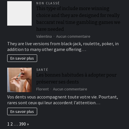
be
NON CLASSÉ
locked
This type of include more winning
out
choice and they are designed for really
immediately
following
baccarat real time gambling games we
3
have needed
hit
sur
Valentina
Aucun commentaire
a
This
brick
They are live versions from black-jack, roulette, poker, in
type
wall
addition to many other game offering…
of
journal-
include
within
En savoir plus
more
the
winning
attempts
SANTÉ
choice
Les bonnes habitudes à adopter pour
and
préserver ses dents
they
are
sur
Florent
Aucun commentaire
designed
Les
Vos dents vous accompagnent toute votre vie. Pourtant,
for
bonnes
rares sont ceux qui leur accordent l’attention…
really
habitudes
baccarat
à
En savoir plus
real
adopter
time
pour
Page:
Next
1
2
…
390
»
gambling
préserver