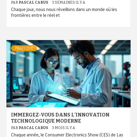
PAR
PASCAL CABUS
3 SEMAINES IL Y A
Chaque jour, nous nous réveillons dans un monde où les
frontières entre le réel et
PRATIQUE
IMMERGEZ-VOUS DANS L’INNOVATION
TECHNOLOGIQUE MODERNE
PAR
PASCAL CABUS
3 MOIS IL Y A
Chaque année, le Consumer Electronics Show (CES) de Las