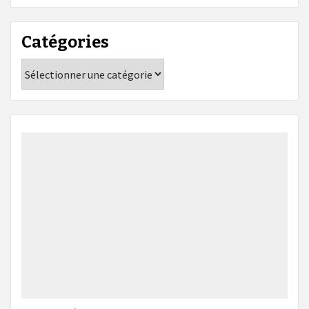
Catégories
Catégories