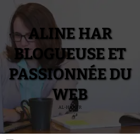
Aller
au
contenu
ALINE HAR
BLOGUEUSE ET
PASSIONNÉE DU
WEB
AL-HAR.FR
Menu