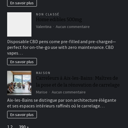
les
En savoir plus
meilleurs
backlinks
NON CLASSÉ
pour
Home edibles 500mg
votre
sur
niche
Valentina
Aucun commentaire
Home
edibles
Disposable CBD pens come pre-filled and pre-charged—
500mg
perfect for on-the-go use with zero maintenance. CBD
vapes…
En savoir plus
MAISON
Carreleurs à Aix-les-Bains : Maîtres de
la pose et de la rénovation de carrelage
sur
Marise
Aucun commentaire
Carreleurs
Aix-les-Bains se distingue par son architecture élégante
à
et ses espaces intérieurs raffinés où le carrelage…
Aix-
les-
En savoir plus
Bains
:
Page:
Next
1
2
…
390
»
Maîtres