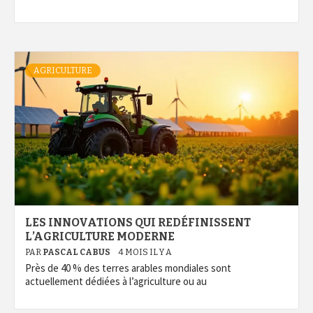
AGRICULTURE
LES INNOVATIONS QUI REDÉFINISSENT
L’AGRICULTURE MODERNE
PAR
PASCAL CABUS
4 MOIS IL Y A
Près de 40 % des terres arables mondiales sont
actuellement dédiées à l’agriculture ou au