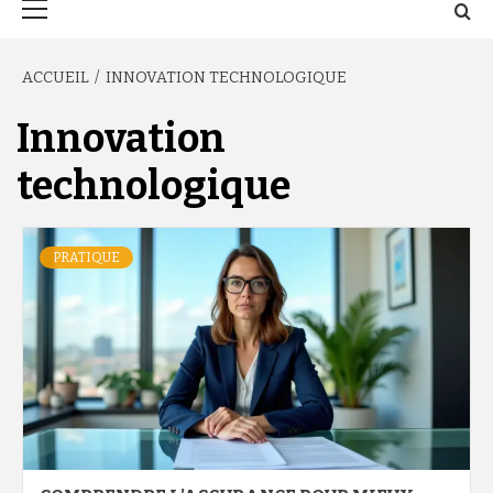
principal
ACCUEIL
INNOVATION TECHNOLOGIQUE
Innovation
technologique
PRATIQUE