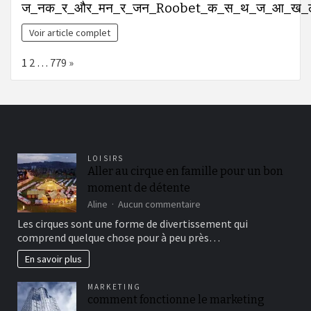
ज_नक_र_और_मन_र_जन_Roobet_क_स_थ_ज_आ_ख_
Voir article complet
Page:
Next
1
2
…
779
»
LOISIRS
Aller au cirque en famille pour un bon
moment de détente
sur
Aline
Aucun commentaire
Aller
Les cirques sont une forme de divertissement qui
au
comprend quelque chose pour à peu près…
cirque
en
En savoir plus
famille
pour
MARKETING
un
comment fonctionne le marketing
bon