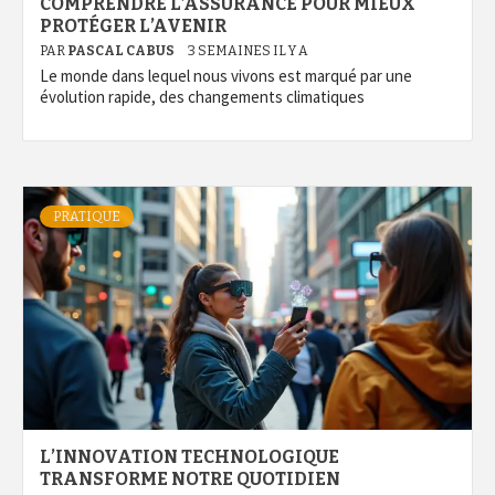
COMPRENDRE L’ASSURANCE POUR MIEUX
PROTÉGER L’AVENIR
PAR
PASCAL CABUS
3 SEMAINES IL Y A
Le monde dans lequel nous vivons est marqué par une
évolution rapide, des changements climatiques
PRATIQUE
L’INNOVATION TECHNOLOGIQUE
TRANSFORME NOTRE QUOTIDIEN