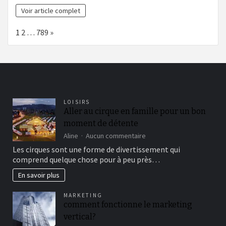
Voir article complet
Page:
Next
1
2
…
789
»
LOISIRS
Aller au cirque en famille pour un bon
moment de détente
sur
Aline
Aucun commentaire
Aller
Les cirques sont une forme de divertissement qui
au
comprend quelque chose pour à peu près…
cirque
en
En savoir plus
famille
pour
MARKETING
un
comment fonctionne le marketing
bon
vertical?
moment
de