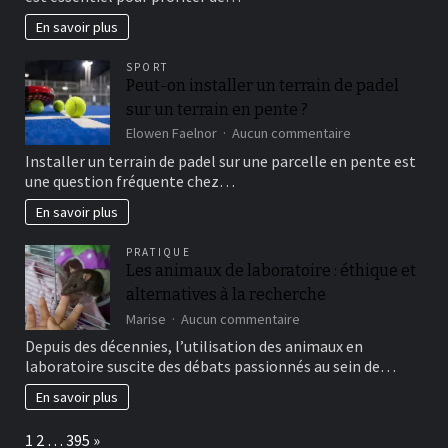
Hôtel
à
En savoir plus
Prix
Bas
SPORT
:
Peut-on installer un terrain de padel
Comment
sur un terrain en pente ?
Trouver
les
sur
Elowen Faelnor
Aucun commentaire
Meilleures
Peut-
Installer un terrain de padel sur une parcelle en pente est
Offres
on
une question fréquente chez…
pour
installer
des
un
En savoir plus
Séjours
terrain
Économiques
de
PRATIQUE
!
padel
Les animaux de laboratoire : éthique et
sur
alternatives à la recherche
un
terrain
sur
Marise
Aucun commentaire
en
Les
Depuis des décennies, l’utilisation des animaux en
pente
animaux
laboratoire suscite des débats passionnés au sein de…
?
de
laboratoire
En savoir plus
:
éthique
Page:
Next
1
2
…
395
»
et