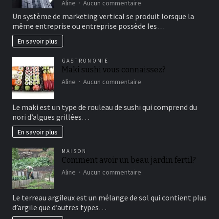
sur
Aline
Aucun commentaire
détente
comment
Un système de marketing vertical se produit lorsque la
fonctionne
même entreprise ou entreprise possède les…
le
marketing
En savoir plus
vertical?
GASTRONOMIE
Maki sushi vous connaissez?
sur
Aline
Aucun commentaire
Maki
sushi
Le maki est un type de rouleau de sushi qui comprend du
vous
nori d’algues grillées…
connaissez?
En savoir plus
MAISON
Comment avoir un beau jardin fertil?
sur
Aline
Aucun commentaire
Comment
avoir
Le terreau argileux est un mélange de sol qui contient plus
un
d’argile que d’autres types…
beau
jardin