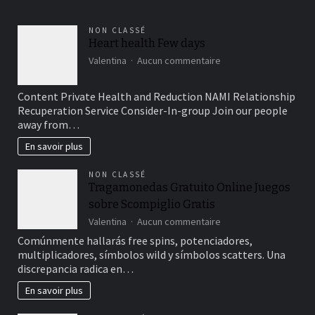
alternatives
à
NON CLASSÉ
la
Heart health Few days
recherche
sur
Valentina
Aucun commentaire
Heart
health
Content Private Health and Reduction NAMI Relationship
Few
Recuperation Service Consider-In-group Join our people
days
away from…
En savoir plus
NON CLASSÉ
Tragamonedas Gratuito Online Juegos
sobre Scompiglio Gratis
sur
Valentina
Aucun commentaire
Tragamonedas
Comúnmente hallarás free spins, potenciadores,
Gratuito
multiplicadores, símbolos wild y símbolos scatters. Una
Online
discrepancia radica en…
Juegos
sobre
En savoir plus
Scompiglio
Gratis