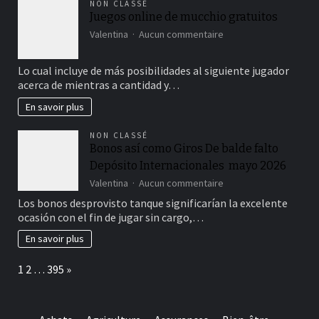
NON CLASSÉ
Juegos online de mucchio gratuitos
sur
Valentina
Aucun commentaire
Juegos
online
Lo cual incluye de más posibilidades al siguiente jugador
de
acerca de mientras a cantidad y…
mucchio
gratuitos
En savoir plus
NON CLASSÉ
Bonos así­ como Giros De balde falto
Depósito Internacionales ️ mayo 2026
sur
Valentina
Aucun commentaire
Bonos
Los bonos desprovisto tanque significarían la excelente
así­
ocasión con el fin de jugar sin cargo,…
como
Giros
En savoir plus
De
balde
Page:
Next
1
2
…
395
»
falto
Depósito
Internacionales