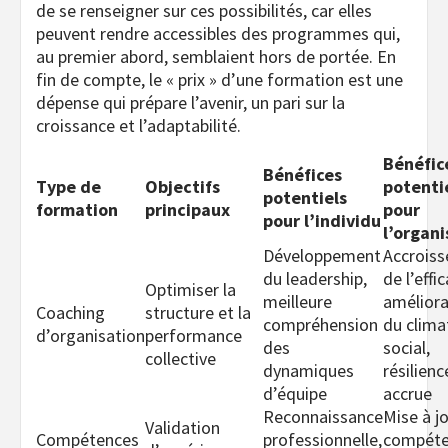
de se renseigner sur ces possibilités, car elles
peuvent rendre accessibles des programmes qui,
au premier abord, semblaient hors de portée. En
fin de compte, le « prix » d’une formation est une
dépense qui prépare l’avenir, un pari sur la
croissance et l’adaptabilité.
Bénéfic
Bénéfices
Type de
Objectifs
potenti
potentiels
formation
principaux
pour
pour l’individu
l’organi
Développement
Accrois
du leadership,
de l’effic
Optimiser la
meilleure
améliora
Coaching
structure et la
compréhension
du clima
d’organisation
performance
des
social,
collective
dynamiques
résilienc
d’équipe
accrue
Reconnaissance
Mise à j
Validation
Compétences
professionnelle,
compéte