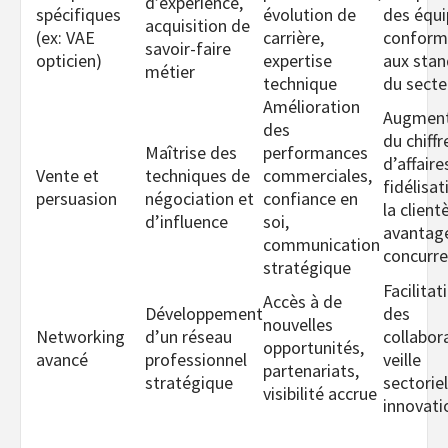
d’expérience,
spécifiques
évolution de
des équi
acquisition de
(ex: VAE
carrière,
conform
savoir-faire
opticien)
expertise
aux sta
métier
technique
du secte
Amélioration
Augment
des
du chiffr
Maîtrise des
performances
d’affaire
Vente et
techniques de
commerciales,
fidélisat
persuasion
négociation et
confiance en
la clientè
d’influence
soi,
avantag
communication
concurre
stratégique
Facilitat
Accès à de
Développement
des
nouvelles
Networking
d’un réseau
collabor
opportunités,
avancé
professionnel
veille
partenariats,
stratégique
sectoriel
visibilité accrue
innovati