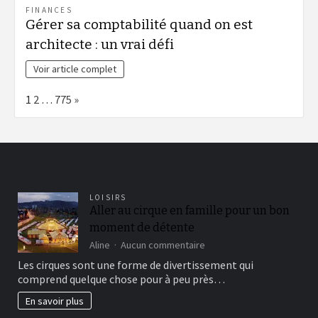
FINANCES
Gérer sa comptabilité quand on est
architecte : un vrai défi
Voir article complet
Page:
Next
1
2
…
775
»
LOISIRS
Aller au cirque en famille pour un bon
moment de détente
sur
Aline
Aucun commentaire
Aller
Les cirques sont une forme de divertissement qui
au
comprend quelque chose pour à peu près…
cirque
en
En savoir plus
famille