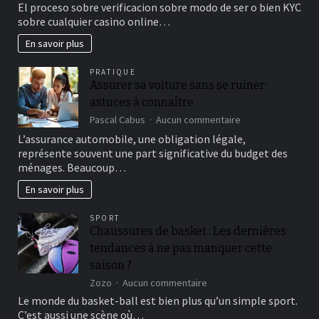
Igualmente
El proceso sobre verificacion sobre modo de ser o bien KYC
es
sobre cualquier casino online…
conveniente
examinar
En savoir plus
niveles
de
PRATIQUE
proyecto,
Assurer sa voiture sans se ruiner :
modos
astuces à connaître
sobre
bonos
sur
Pascal Cabus
Aucun commentaire
y
Assurer
L’assurance automobile, une obligation légale,
no
sa
représente souvent une part significative du budget des
ha
voiture
ménages. Beaucoup…
transpirado
sans
apoyo
se
En savoir plus
24/5
ruiner
:
SPORT
astuces
Chaussures de basket : Les dernières
à
connaître
tendances à ne pas manquer cette
saison ?
sur
Zozo
Aucun commentaire
Chaussures
Le monde du basket-ball est bien plus qu’un simple sport.
de
C’est aussi une scène où…