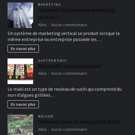
pour
MARKETING
un
comment fonctionne le marketing
bon
vertical?
moment
de
sur
Aline
Aucun commentaire
détente
comment
Un système de marketing vertical se produit lorsque la
fonctionne
même entreprise ou entreprise possède les…
le
marketing
En savoir plus
vertical?
GASTRONOMIE
Maki sushi vous connaissez?
sur
Aline
Aucun commentaire
Maki
sushi
Le maki est un type de rouleau de sushi qui comprend du
vous
nori d’algues grillées…
connaissez?
En savoir plus
MAISON
Comment avoir un beau jardin fertil?
sur
Aline
Aucun commentaire
Comment