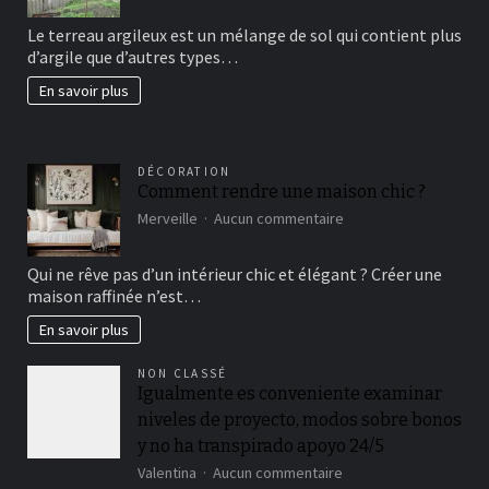
avoir
Le terreau argileux est un mélange de sol qui contient plus
un
d’argile que d’autres types…
beau
jardin
En savoir plus
fertil?
DÉCORATION
Comment rendre une maison chic ?
sur
Merveille
Aucun commentaire
Comment
rendre
Qui ne rêve pas d’un intérieur chic et élégant ? Créer une
une
maison raffinée n’est…
maison
chic
En savoir plus
?
NON CLASSÉ
Igualmente es conveniente examinar
niveles de proyecto, modos sobre bonos
y no ha transpirado apoyo 24/5
sur
Valentina
Aucun commentaire