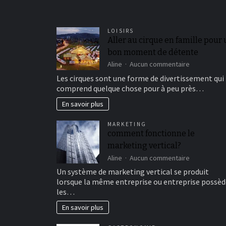
LOISIRS
Aller au cirque en famille pour
bon moment de détente
sur
Aline
Aucun commentaire
Aller
Les cirques sont une forme de divertissement qui
au
comprend quelque chose pour à peu près…
cirque
en
En savoir plus
famille
pour
MARKETING
un
comment fonctionne le
bon
marketing vertical?
moment
de
sur
Aline
Aucun commentaire
détente
comment
Un système de marketing vertical se produit
fonctionne
lorsque la même entreprise ou entreprise possèd
le
les…
marketing
vertical?
En savoir plus