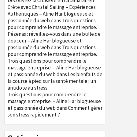
Découvrez la Croisière en Catamaran en
Crète avec Christal Sailing – Expériences
Authentiques – Aline Har blogueuse et
passionnée du web
dans
Trois questions
pour comprendre le massage entreprise.
Pézenas : réveillez-vous dans une bulle de
douceur – Aline Har blogueuse et
passionnée du web
dans
Trois questions
pour comprendre le massage entreprise.
Trois questions pour comprendre le
massage entreprise. – Aline Har blogueuse
et passionnée du web
dans
Les bienfaits de
la course à pied sur la santé mentale : un
antidote au stress
Trois questions pour comprendre le
massage entreprise. – Aline Har blogueuse
et passionnée du web
dans
Comment gérer
son stress rapidement ?