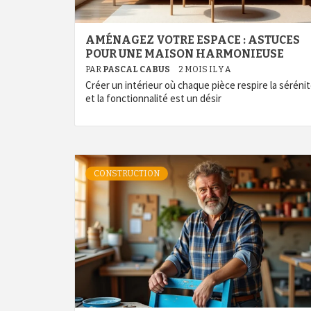
AMÉNAGEZ VOTRE ESPACE : ASTUCES
POUR UNE MAISON HARMONIEUSE
PAR
PASCAL CABUS
2 MOIS IL Y A
Créer un intérieur où chaque pièce respire la séréni
et la fonctionnalité est un désir
CONSTRUCTION