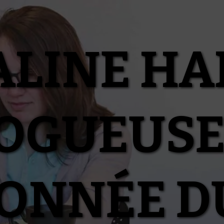
ALINE HA
OGUEUSE
IONNÉE D