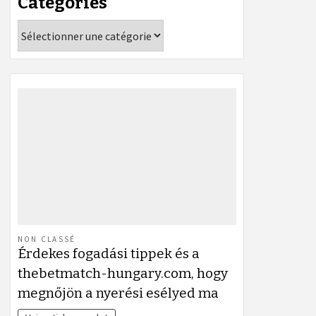
Catégories
Catégories
NON CLASSÉ
Érdekes fogadási tippek és a
thebetmatch-hungary.com, hogy
megnőjön a nyerési esélyed ma