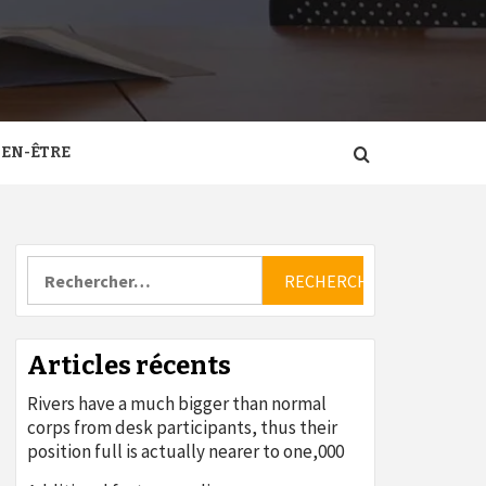
IEN-ÊTRE
Rechercher :
Articles récents
Rivers have a much bigger than normal
corps from desk participants, thus their
position full is actually nearer to one,000