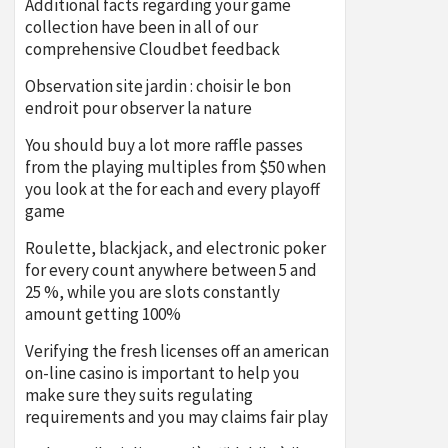
Additional facts regarding your game
collection have been in all of our
comprehensive Cloudbet feedback
Observation site jardin : choisir le bon
endroit pour observer la nature
You should buy a lot more raffle passes
from the playing multiples from $50 when
you look at the for each and every playoff
game
Roulette, blackjack, and electronic poker
for every count anywhere between 5 and
25 %, while you are slots constantly
amount getting 100%
Verifying the fresh licenses off an american
on-line casino is important to help you
make sure they suits regulating
requirements and you may claims fair play