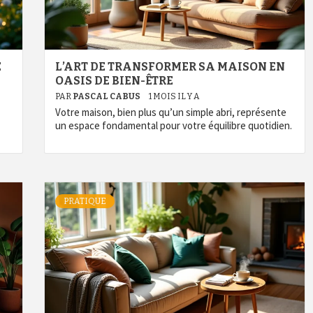
E
L’ART DE TRANSFORMER SA MAISON EN
OASIS DE BIEN-ÊTRE
PAR
PASCAL CABUS
1 MOIS IL Y A
Votre maison, bien plus qu’un simple abri, représente
un espace fondamental pour votre équilibre quotidien.
PRATIQUE