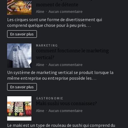
moment de détente
sur
Aline
Aucun commentaire
Aller
Les cirques sont une forme de divertissement qui
au
comprend quelque chose pour à peu près…
cirque
en
En savoir plus
famille
pour
MARKETING
un
comment fonctionne le marketing
bon
vertical?
moment
de
sur
Aline
Aucun commentaire
détente
comment
Un système de marketing vertical se produit lorsque la
fonctionne
même entreprise ou entreprise possède les…
le
marketing
En savoir plus
vertical?
GASTRONOMIE
Maki sushi vous connaissez?
sur
Aline
Aucun commentaire
Maki
sushi
Le maki est un type de rouleau de sushi qui comprend du
vous