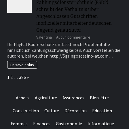
Zahlungsdiensterichtlinie (PSD2)
online
wagering
schreibt den Verhaltnis uber
Angeschlossen Gutschriften
inoffizieller mitarbeiter deutschen
Gegend genau zuvor
sur
Valentina
Aucun commentaire
Ebendiese
Ihr PayPal Kauferschutz umfasst noch Problemfalle
sogenannte
hinsichtlich Zahlungsschwierigkeiten. Auch vorstellen die
zweite
autoren, bei welchen http://5gringoscasino-at.com…
Zahlungsdiensterichtli
(PSD2)
En savoir plus
schreibt
den
Page:
Next
1
2
…
386
»
Verhaltnis
uber
Angeschlossen
Gutschriften
Achats
Agriculture
Assurances
Bien-être
inoffizieller
mitarbeiter
deutschen
Construction
Culture
Décoration
Education
Gegend
genau
Femmes
Finances
Gastronomie
Informatique
zuvor