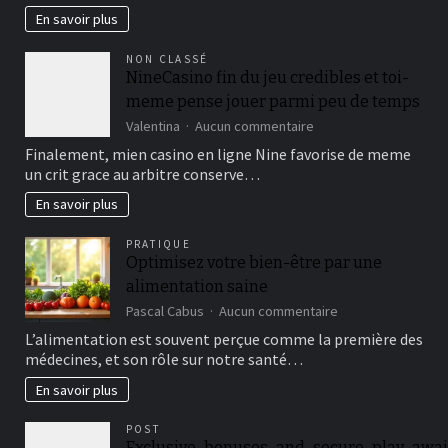
premier
En savoir plus
triathlon
:
NON CLASSÉ
guide
NineCasino fin du jeu credibles et toi-
complet
meme pense jouer parmi peu de temps
pour
débutants
sur
Valentina
Aucun commentaire
NineCasino
Finalement, mien casino en ligne Nine favorise de meme
fin
un crit grace au arbitre conserve…
du
jeu
En savoir plus
credibles
et
PRATIQUE
toi-
Optimisez votre bien-être par une
meme
alimentation saine
pense
jouer
sur
Pascal Cabus
Aucun commentaire
parmi
Optimisez
L’alimentation est souvent perçue comme la première des
peu
votre
médecines, et son rôle sur notre santé…
de
bien-
temps
être
En savoir plus
par
une
POST
alimentation
Exclusive_bonuses_and_secure_play_awai