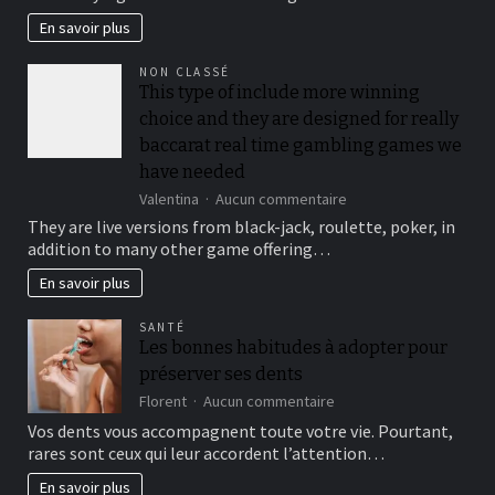
your
security,
En savoir plus
you’ll
be
NON CLASSÉ
locked
This type of include more winning
out
choice and they are designed for really
immediately
following
baccarat real time gambling games we
3
have needed
hit
sur
Valentina
Aucun commentaire
a
This
brick
They are live versions from black-jack, roulette, poker, in
type
wall
addition to many other game offering…
of
journal-
include
within
En savoir plus
more
the
winning
attempts
SANTÉ
choice
Les bonnes habitudes à adopter pour
and
préserver ses dents
they
are
sur
Florent
Aucun commentaire
designed
Les
Vos dents vous accompagnent toute votre vie. Pourtant,
for
bonnes
rares sont ceux qui leur accordent l’attention…
really
habitudes
baccarat
à
En savoir plus