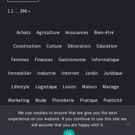
real
adopter
time
pour
Page:
Next
1
2
…
390
»
gambling
préserver
games
ses
we
dents
have
Achats
Agriculture
Assurances
Bien-être
needed
Construction
Culture
Décoration
Education
Femmes
Finances
Gastronomie
Informatique
Immobilier
Industrie
Internet
Jardin
Juridique
Lifestyle
Logistique
Loisirs
Maison
Mariage
Marketing
Mode
Plomberie
Pratique
Publicité
We use cookies to ensure that we give you the best
Santé
Services
Sport
Textile
Tourisme
experience on our website. If you continue to use this site we
will assume that you are happy with it.
Copyright © All rights reserved.
|
Magazine 7
par AF themes
Ok