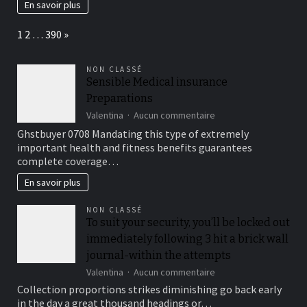
En savoir plus
PC
gamer
Page:
Next
1
2
…
390
»
tombe
en
panne
NON CLASSÉ
?
Sensible Medical insurance
Preparations
sur
Valentina
Aucun commentaire
Sensible
Ghstbuyer 0708 Mandating this type of extremely
Medical
important health and fitness benefits guarantees
insurance
complete coverage…
Preparations
En savoir plus
NON CLASSÉ
To suit your security, you’ll be locked out
immediately following 3 hit a brick wall
journal-within the attempts
sur
Valentina
Aucun commentaire
To
Collection proportions strikes diminishing go back early
suit
in the day a great thousand headings or…