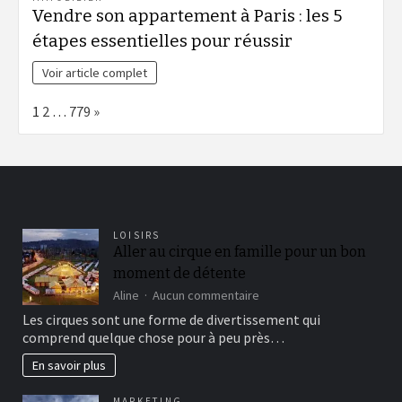
Vendre son appartement à Paris : les 5
étapes essentielles pour réussir
Voir article complet
Page:
Next
1
2
…
779
»
LOISIRS
Aller au cirque en famille pour un bon
moment de détente
sur
Aline
Aucun commentaire
Aller
Les cirques sont une forme de divertissement qui
au
comprend quelque chose pour à peu près…
cirque
en
En savoir plus
famille
pour
MARKETING