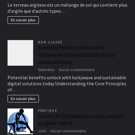
Le terreau argileux est un mélange de sol qui contient plus
un
d’argile que d’autres types…
beau
jardin
En savoir plus
fertil?
NON CLASSÉ
Potential benefits unlock with
luckywave and sustainable digital
solutions today
sur
Valentina
Aucun commentaire
Potential
Potential benefits unlock with luckywave and sustainable
benefits
digital solutions today Understanding the Core Principles
unlock
of…
with
luckywave
En savoir plus
and
sustainable
PRATIQUE
digital
Le rôle de l’hydratation avant, pendant
solutions
et après l’effort
today
sur
Joel
Aucun commentaire