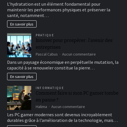
Le
L’hydratation est un élément fondamental pour
rôle
maintenir les performances physiques et préserver la
de
santé, notamment…
l’hydratation
avant,
En savoir plus
pendant
et
PRATIQUE
après
Innover pour prospérer : l’avenir des
l’effort
entreprises
sur
Pascal Cabus
Aucun commentaire
Innover
Dans un paysage économique en perpétuelle mutation, la
pour
capacité à se renouveler constitue la pierre…
prospérer
:
En savoir plus
l’avenir
des
INFORMATIQUE
entreprises
Comment faire si mon PC gamer tombe
en panne ?
sur
Halima
Aucun commentaire
Comment
Les PC gamer modernes sont devenus incroyablement
faire
durables grâce à l’amélioration de la technologie, mais…
si
mon