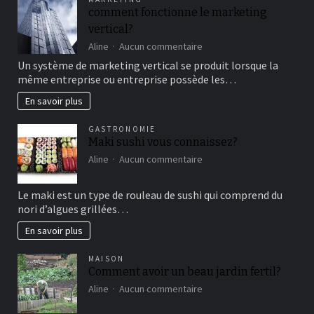
un
comment fonctionne le marketing
bon
vertical?
moment
de
sur
Aline
Aucun commentaire
détente
comment
Un système de marketing vertical se produit lorsque la
fonctionne
même entreprise ou entreprise possède les…
le
marketing
En savoir plus
vertical?
GASTRONOMIE
Maki sushi vous connaissez?
sur
Aline
Aucun commentaire
Maki
sushi
Le maki est un type de rouleau de sushi qui comprend du
vous
nori d’algues grillées…
connaissez?
En savoir plus
MAISON
Comment avoir un beau jardin fertil?
sur
Aline
Aucun commentaire
Comment
avoir