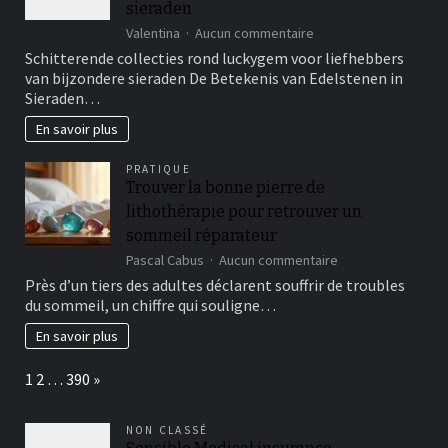
qualité
sieraden
?
sur
Valentina
Aucun commentaire
Schitterende
Schitterende collecties rond luckygem voor liefhebbers
collecties
van bijzondere sieraden De Betekenis van Edelstenen in
rond
Sieraden…
luckygem
voor
En savoir plus
liefhebbers
van
PRATIQUE
bijzondere
Trouver la bonne pierre de
sieraden
lithothérapie pour retrouver un
sommeil réparateur
sur
Pascal Cabus
Aucun commentaire
Trouver
Près d’un tiers des adultes déclarent souffrir de troubles
la
du sommeil, un chiffre qui souligne…
bonne
pierre
En savoir plus
de
lithothérapie
Page:
Next
1
2
…
390
»
pour
retrouver
un
NON CLASSÉ
sommeil