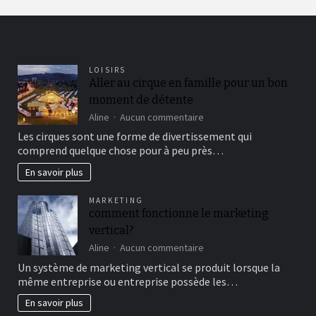
LOISIRS
Aller au cirque en famille pour un bon
moment de détente
sur
Aline
Aucun commentaire
Aller
Les cirques sont une forme de divertissement qui
au
comprend quelque chose pour à peu près…
cirque
en
En savoir plus
famille
pour
MARKETING
un
comment fonctionne le marketing
bon
vertical?
moment
de
sur
Aline
Aucun commentaire
détente
comment
Un système de marketing vertical se produit lorsque la
fonctionne
même entreprise ou entreprise possède les…
le
marketing
En savoir plus
vertical?