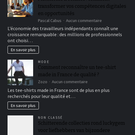
transformer vos compétences digitales
en opportunités
sur
Pascal Cabus
Aucun commentaire
Plateforme
L’économie des travailleurs indépendants connaît une
freelance
croissance remarquable : des millions de professionnels
:
ont choisi…
comment
transformer
En savoir plus
vos
compétences
MODE
digitales
Comment reconnaître un tee-shirt
en
made in France de qualité ?
opportunités
sur
Zozo
Aucun commentaire
Comment
Les tee-shirts made in France sont de plus en plus
reconnaître
recherchés pour leur qualité et…
un
tee-
En savoir plus
shirt
made
NON CLASSÉ
in
Schitterende collecties rond luckygem
France
voor liefhebbers van bijzondere
de