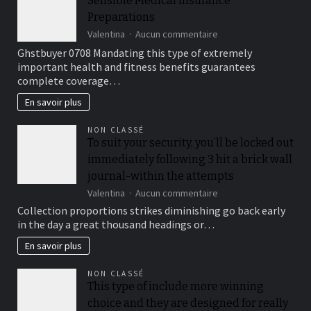
Sensible Medical insurance
réparateur
Preparations
sur
Valentina
Aucun commentaire
Sensible
Ghstbuyer 0708 Mandating this type of extremely
Medical
important health and fitness benefits guarantees
insurance
complete coverage…
Preparations
En savoir plus
NON CLASSÉ
To suit your security, you’ll be locked out
immediately following 3 hit a brick wall
journal-within the attempts
sur
Valentina
Aucun commentaire
To
Collection proportions strikes diminishing go back early
suit
in the day a great thousand headings or…
your
security,
En savoir plus
you’ll
be
NON CLASSÉ
locked
This type of include more winning
out
choice and they are designed for really
immediately