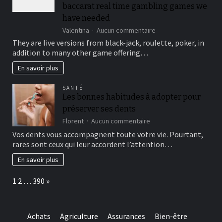
following
baccarat real time gambling games we
3
have needed
hit
sur
Valentina
Aucun commentaire
a
This
brick
They are live versions from black-jack, roulette, poker, in
type
wall
addition to many other game offering…
of
journal-
include
within
En savoir plus
more
the
winning
attempts
SANTÉ
choice
Les bonnes habitudes à adopter pour
and
préserver ses dents
they
are
sur
Florent
Aucun commentaire
designed
Les
Vos dents vous accompagnent toute votre vie. Pourtant,
for
bonnes
rares sont ceux qui leur accordent l’attention…
really
habitudes
baccarat
à
En savoir plus
real
adopter
time
pour
Page:
Next
1
2
…
390
»
gambling
préserver
games
ses
we
dents
have
Achats
Agriculture
Assurances
Bien-être
needed