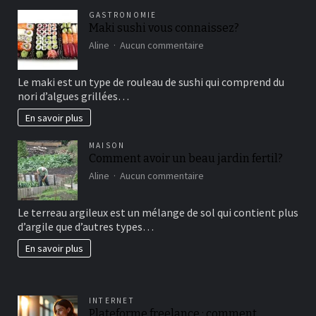
GASTRONOMIE
Maki sushi vous connaissez?
sur
Aline
Aucun commentaire
Maki
sushi
Le maki est un type de rouleau de sushi qui comprend du
vous
nori d’algues grillées…
connaissez?
En savoir plus
MAISON
Comment avoir un beau jardin fertil?
sur
Aline
Aucun commentaire
Comment
avoir
Le terreau argileux est un mélange de sol qui contient plus
un
d’argile que d’autres types…
beau
jardin
En savoir plus
fertil?
INTERNET
Plateforme freelance : comment