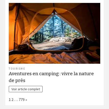
TOURISME
Aventures en camping : vivre la nature
de près
Voir article complet
Page:
Next
1
2
…
779
»