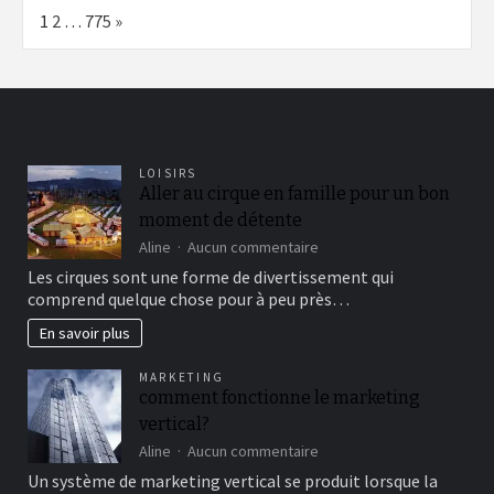
Page:
Next
1
2
…
775
»
LOISIRS
Aller au cirque en famille pour un bon
moment de détente
sur
Aline
Aucun commentaire
Aller
Les cirques sont une forme de divertissement qui
au
comprend quelque chose pour à peu près…
cirque
en
En savoir plus
famille
pour
MARKETING
un
comment fonctionne le marketing
bon
vertical?
moment
de
sur
Aline
Aucun commentaire
détente
comment
Un système de marketing vertical se produit lorsque la
fonctionne