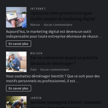
INTERNET
Optimiser votre présence en ligne :
Guide complet de marketing digital
sur
Marise
Aucun commentaire
Optimiser
Aujourd’hui, le marketing digital est devenu un outil
votre
indispensable pour toute entreprise désireuse de réussir…
présence
en
En savoir plus
ligne
:
MAISON
Guide
Par où commencer quand on prend la
complet
décision de déménager ?
de
marketing
sur
Dani
Aucun commentaire
digital
Par
Vous souhaitez déménager bientôt ? Que ce soit pour des
où
motifs personnels ou professionnel, il est…
commencer
quand
En savoir plus
on
prend
JARDIN
la
Jardinier paysagiste à Muret : comment
décision