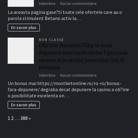
a
sur
Valentina
Aucun commentaire
valabilitate
Seven
La aceasta pagina gase?ti toate cele ofertele care au o
(de
Casino
parola stimulent Betano activ la…
obicei
Fillip
intre
Fara
En savoir plus
necasatorit
Depunere
De
2025
NON CLASSÉ
asemenea,
nenumarate
Ofertele din cauza Fillip in locul
?
Gyrate
i
depunere sunt unele dintre Tipuri mai
Gratuite
treizeci
cautate in la randul jucatorilor Out of
Perioada)
Romania
sur
Valentina
Aucun commentaire
Ofertele
Un bonus mai https://mostbetonline.ro/ro-ro/bonus-
din
fara-depunere/ degraba decat depunere la casino a ob?ine
cauza
o posibilitate excelenta on…
Fillip
in
En savoir plus
locul
depunere
Page:
Next
1
2
…
388
»
sunt
unele
dintre
Tipuri