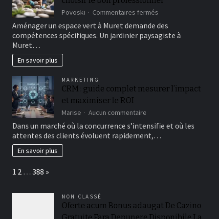
choisir le bon professionnel
de
déménager
sur
Povoski
Commentaires fermés
?
Jardinier
Aménager un espace vert à Muret demande des
paysagiste
compétences spécifiques. Un jardinier paysagiste à
à
Muret…
Muret
:
En savoir plus
comment
choisir
MARKETING
le
CRM : guide complet mesurer l’impact
bon
professionnel
et maximiser le ROI
sur
Marise
Aucun commentaire
CRM
Dans un marché où la concurrence s’intensifie et où les
:
attentes des clients évoluent rapidement,…
guide
complet
En savoir plus
mesurer
l’impact
Page:
Next
1
2
…
388
»
et
maximiser
le
NON CLASSÉ
ROI
Oferte acum Bonus adaugat De Cazino
Gratuite Fara Depunere Disponibile La