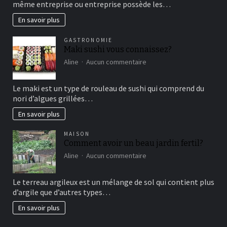
même entreprise ou entreprise possède les…
le
marketing
En savoir plus
vertical?
GASTRONOMIE
Maki sushi vous connaissez?
sur
Aline
Aucun commentaire
Maki
sushi
Le maki est un type de rouleau de sushi qui comprend du
vous
nori d’algues grillées…
connaissez?
En savoir plus
MAISON
Comment avoir un beau jardin fertil?
sur
Aline
Aucun commentaire
Comment
avoir
Le terreau argileux est un mélange de sol qui contient plus
un
d’argile que d’autres types…
beau
jardin
En savoir plus
fertil?