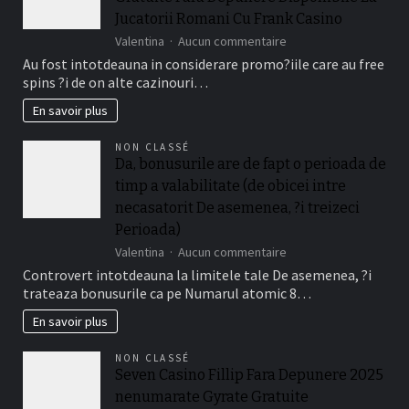
Jucatorii Romani Cu Frank Casino
sur
Valentina
Aucun commentaire
Oferte
Au fost intotdeauna in considerare promo?iile care au free
acum
spins ?i de on alte cazinouri…
Bonus
adaugat
En savoir plus
De
Cazino
NON CLASSÉ
Gratuite
Da, bonusurile are de fapt o perioada de
Fara
timp a valabilitate (de obicei intre
Depunere
Disponibile
necasatorit De asemenea, ?i treizeci
La
Perioada)
Jucatorii
sur
Valentina
Aucun commentaire
Romani
Da,
Cu
Controvert intotdeauna la limitele tale De asemenea, ?i
bonusurile
Frank
trateaza bonusurile ca pe Numarul atomic 8…
are
Casino
de
En savoir plus
fapt
o
NON CLASSÉ
perioada
Seven Casino Fillip Fara Depunere 2025
de
nenumarate Gyrate Gratuite
timp