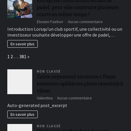
Entreprise construction terrain de
online
casino’s
padel : peut-elle construire plusieurs
courts en même temps ?
sur
Elowen Faelnor
Aucun commentaire
Entreprise
Introduction Lorsqu’un club sportif, une collectivité ou un
construction
investisseur souhaite développer une offre de padel,…
terrain
de
En savoir plus
padel
:
Page:
Next
1
2
…
381
»
peut-
elle
construire
NON CLASSÉ
plusieurs
Zažite nepoznané vzrušenie s Playio
courts
kasínovou aplikáciou plnou okamžitých
en
même
výhier
temps
sur
Valentina
Aucun commentaire
?
Zažite
Auto-generated post_excerpt
nepoznané
vzrušenie
En savoir plus
s
Playio
NON CLASSÉ
kasínovou