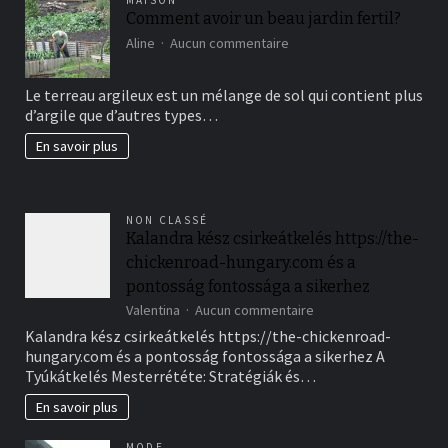
MAISON
Comment avoir un beau jardin fertil?
sur
Aline
Aucun commentaire
Comment
avoir
Le terreau argileux est un mélange de sol qui contient plus
un
d’argile que d’autres types…
beau
jardin
En savoir plus
fertil?
NON CLASSÉ
Kalandra kész csirkeátkelés https://the-
chickenroad-hungary.com és a
pontosság fontossága a sikerhez
sur
Valentina
Aucun commentaire
Kalandra
Kalandra kész csirkeátkelés https://the-chickenroad-
kész
hungary.com és a pontosság fontossága a sikerhez A
csirkeátkelés
Tyúkátkelés Mesterrététe: Stratégiák és…
https://the-
chickenroad-
En savoir plus
hungary.com
és
MODE