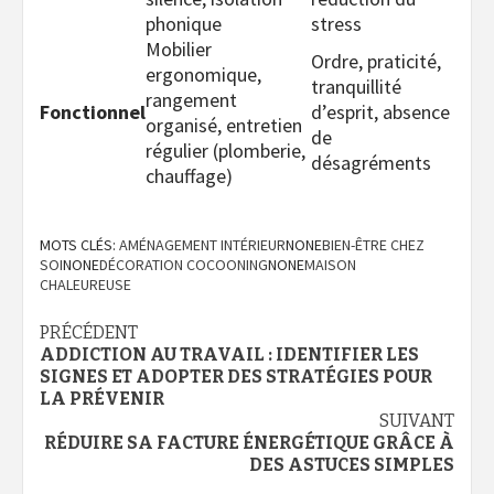
phonique
stress
Mobilier
Ordre, praticité,
ergonomique,
tranquillité
rangement
Fonctionnel
d’esprit, absence
organisé, entretien
de
régulier (plomberie,
désagréments
chauffage)
MOTS CLÉS:
AMÉNAGEMENT INTÉRIEUR
NONE
BIEN-ÊTRE CHEZ
SOI
NONE
DÉCORATION COCOONING
NONE
MAISON
CHALEUREUSE
Navigation
PRÉCÉDENT
ADDICTION AU TRAVAIL : IDENTIFIER LES
d’article
SIGNES ET ADOPTER DES STRATÉGIES POUR
LA PRÉVENIR
SUIVANT
RÉDUIRE SA FACTURE ÉNERGÉTIQUE GRÂCE À
DES ASTUCES SIMPLES