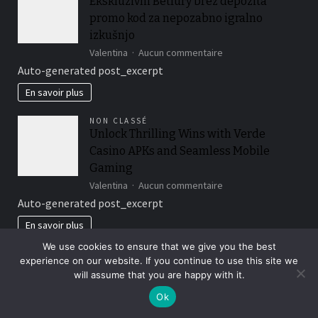
Ekskluzivni Betfury brez depozita
aplikáciou
promo kod za nepozabno igralno
plnou
okamžitých
izkušnjo
výhier
sur
Valentina
Aucun commentaire
Ekskluzivni
Auto-generated post_excerpt
Betfury
brez
En savoir plus
depozita
promo
NON CLASSÉ
kod
Unlock Thrilling Wins with Verde
za
Casino APKs and Seamless Mobile
nepozabno
igralno
Gaming
izkušnjo
sur
Valentina
Aucun commentaire
Unlock
Auto-generated post_excerpt
Thrilling
Wins
En savoir plus
with
We use cookies to ensure that we give you the best
Verde
NON CLASSÉ
Casino
experience on our website. If you continue to use this site we
Desvende a adrenalina oculta no
APKs
will assume that you are happy with it.
universo pulsante dos casinos de
and
Ok
Seamless
criptomoeda
Mobile
sur
Valentina
Aucun commentaire