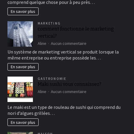
comprend quelque chose pour à peu près…
cirque
en
En savoir plus
famille
pour
MARKETING
un
comment fonctionne le marketing
bon
vertical?
moment
de
sur
Aline
Aucun commentaire
détente
comment
Un système de marketing vertical se produit lorsque la
fonctionne
même entreprise ou entreprise possède les…
le
marketing
En savoir plus
vertical?
GASTRONOMIE
Maki sushi vous connaissez?
sur
Aline
Aucun commentaire
Maki
sushi
Le maki est un type de rouleau de sushi qui comprend du
vous
nori d’algues grillées…
connaissez?
En savoir plus