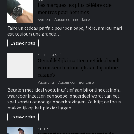
a
Les marques les plus célèbres de
pontosság
montres pour hommes
fontossága
a
sur
Aymen
Aucun commentaire
sikerhez
Les
Faire un cadeau parfait pour son papa, frère, ami ou mari
marques
est toujours une grande…
les
plus
En savoir plus
célèbres
de
NON CLASSÉ
montres
Gemakkelijk inzetten met ideal voelt
pour
verrassend natuurlijk aan bij online
hommes
casino’s
sur
Valentina
Aucun commentaire
Gemakkelijk
Betalen met ideal voelt intuïtief aan bij online casino’s,
inzetten
waardoor inzetten een soepel onderdeel wordt van het
met
spel zonder onnodige onderbrekingen. Zo blijft de focus
ideal
makkelijk op het plezier liggen.
voelt
verrassend
En savoir plus
natuurlijk
aan
SPORT
bij