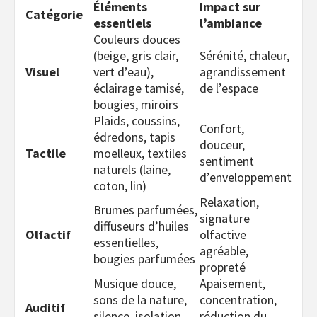
Éléments
Impact sur
Catégorie
essentiels
l’ambiance
Couleurs douces
(beige, gris clair,
Sérénité, chaleur,
Visuel
vert d’eau),
agrandissement
éclairage tamisé,
de l’espace
bougies, miroirs
Plaids, coussins,
Confort,
édredons, tapis
douceur,
Tactile
moelleux, textiles
sentiment
naturels (laine,
d’enveloppement
coton, lin)
Relaxation,
Brumes parfumées,
signature
diffuseurs d’huiles
Olfactif
olfactive
essentielles,
agréable,
bougies parfumées
propreté
Musique douce,
Apaisement,
sons de la nature,
concentration,
Auditif
silence, isolation
réduction du