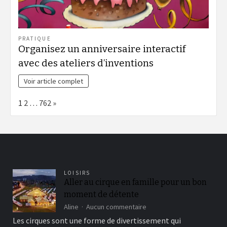
PRATIQUE
Organisez un anniversaire interactif
avec des ateliers d’inventions
Voir article complet
Page:
Next
1
2
…
762
»
LOISIRS
Aller au cirque en famille pour un bon
moment de détente
sur
Aline
Aucun commentaire
Aller
Les cirques sont une forme de divertissement qui
au