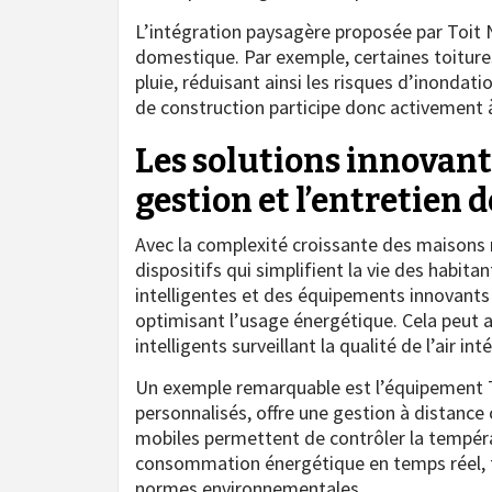
L’intégration paysagère proposée par Toit 
domestique. Par exemple, certaines toiture
pluie, réduisant ainsi les risques d’inondati
de construction participe donc activement à 
Les solutions innovantes
gestion et l’entretien 
Avec la complexité croissante des maisons 
dispositifs qui simplifient la vie des habit
intelligentes et des équipements innovants 
optimisant l’usage énergétique. Cela peut 
intelligents surveillant la qualité de l’air inté
Un exemple remarquable est l’équipement To
personnalisés, offre une gestion à distanc
mobiles permettent de contrôler la tempéra
consommation énergétique en temps réel, fac
normes environnementales.