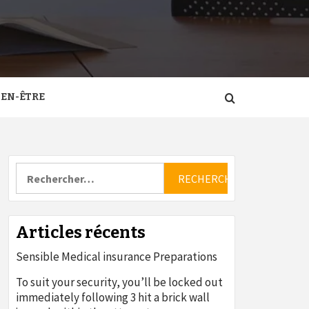
IEN-ÊTRE
Rechercher :
Articles récents
Sensible Medical insurance Preparations
To suit your security, you’ll be locked out
immediately following 3 hit a brick wall