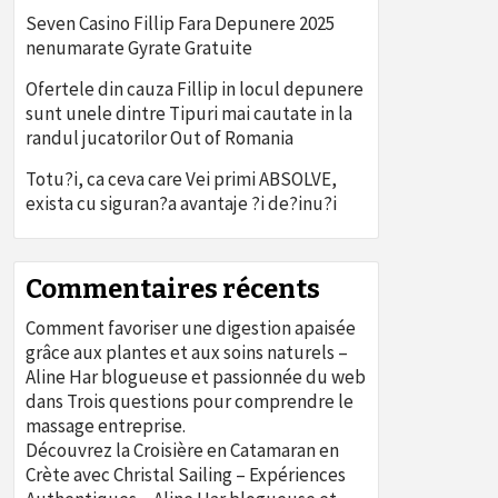
Seven Casino Fillip Fara Depunere 2025
nenumarate Gyrate Gratuite
Ofertele din cauza Fillip in locul depunere
sunt unele dintre Tipuri mai cautate in la
randul jucatorilor Out of Romania
Totu?i, ca ceva care Vei primi ABSOLVE,
exista cu siguran?a avantaje ?i de?inu?i
Commentaires récents
Comment favoriser une digestion apaisée
grâce aux plantes et aux soins naturels –
Aline Har blogueuse et passionnée du web
dans
Trois questions pour comprendre le
massage entreprise.
Découvrez la Croisière en Catamaran en
Crète avec Christal Sailing – Expériences