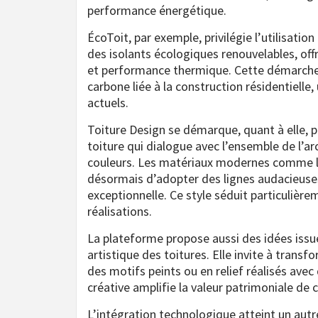
performance énergétique.
ÉcoToit, par exemple, privilégie l’utilisati
des isolants écologiques renouvelables, off
et performance thermique. Cette démarche s
carbone liée à la construction résidentiell
actuels.
Toiture Design se démarque, quant à elle, pa
toiture qui dialogue avec l’ensemble de l’ar
couleurs. Les matériaux modernes comme l
désormais d’adopter des lignes audacieuses
exceptionnelle. Ce style séduit particulière
réalisations.
La plateforme propose aussi des idées issu
artistique des toitures. Elle invite à transf
des motifs peints ou en relief réalisés ave
créative amplifie la valeur patrimoniale de 
L’intégration technologique atteint un autre