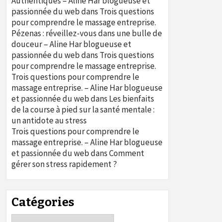
Authentiques – Aline Har blogueuse et
passionnée du web
dans
Trois questions
pour comprendre le massage entreprise.
Pézenas : réveillez-vous dans une bulle de
douceur – Aline Har blogueuse et
passionnée du web
dans
Trois questions
pour comprendre le massage entreprise.
Trois questions pour comprendre le
massage entreprise. – Aline Har blogueuse
et passionnée du web
dans
Les bienfaits
de la course à pied sur la santé mentale :
un antidote au stress
Trois questions pour comprendre le
massage entreprise. – Aline Har blogueuse
et passionnée du web
dans
Comment
gérer son stress rapidement ?
Catégories
Catégories