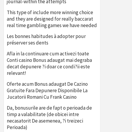
journal-within the attempts
This type of include more winning choice
and they are designed for really baccarat
real time gambling games we have needed
Les bonnes habitudes à adopter pour
préserver ses dents
Afla in la continuare cum activezi toate
Conti casino Bonus adaugat mai degraba
decat depunere ?i doar ce condi?ii este
relevant!
Oferte acum Bonus adaugat De Cazino
Gratuite Fara Depunere Disponibile La
Jucatorii Romani Cu Frank Casino
Da, bonusurile are de fapt o perioada de
timp a valabilitate (de obicei intre
necasatorit De asemenea, ?i treizeci
Perioada)