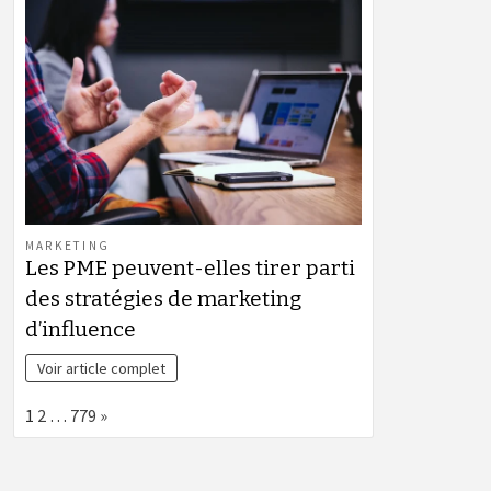
MARKETING
Les PME peuvent-elles tirer parti
des stratégies de marketing
d’influence
Voir article complet
Page:
Next
1
2
…
779
»