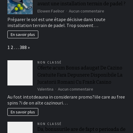
avant une installation terrain de padel ?
sur
Elowen Faelnor
Aucun commentaire
Comment
Préparer le sol est une étape décisive dans toute
préparer
installation terrain de padel. Trop souvent…
correctement
le
En savoir plus
sol
avant
Page:
Next
1
2
…
388
»
une
installation
terrain
NON CLASSÉ
de
Oferte acum Bonus adaugat De Cazino
padel
Gratuite Fara Depunere Disponibile La
?
Jucatorii Romani Cu Frank Casino
sur
Valentina
Aucun commentaire
Oferte
Au fost intotdeauna in considerare promo?iile care au free
acum
spins ?i de on alte cazinouri…
Bonus
adaugat
En savoir plus
De
Cazino
NON CLASSÉ
Gratuite
Da, bonusurile are de fapt o perioada de
Fara