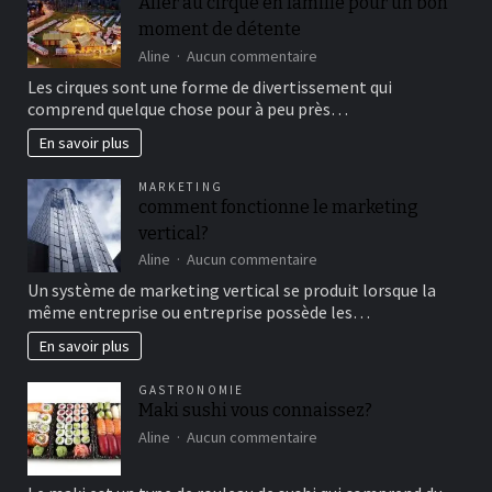
Aller au cirque en famille pour un bon
moment de détente
sur
Aline
Aucun commentaire
Aller
Les cirques sont une forme de divertissement qui
au
comprend quelque chose pour à peu près…
cirque
en
En savoir plus
famille
pour
MARKETING
un
comment fonctionne le marketing
bon
vertical?
moment
de
sur
Aline
Aucun commentaire
détente
comment
Un système de marketing vertical se produit lorsque la
fonctionne
même entreprise ou entreprise possède les…
le
marketing
En savoir plus
vertical?
GASTRONOMIE
Maki sushi vous connaissez?
sur
Aline
Aucun commentaire
Maki
sushi