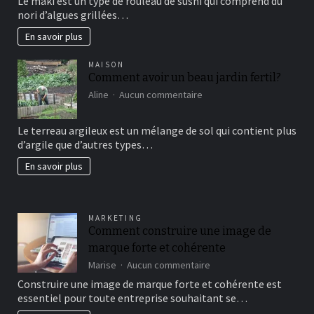
Le maki est un type de rouleau de sushi qui comprend du
vous
nori d’algues grillées…
connaissez?
En savoir plus
MAISON
Comment avoir un beau jardin fertil?
sur
Aline
Aucun commentaire
Comment
avoir
Le terreau argileux est un mélange de sol qui contient plus
un
d’argile que d’autres types…
beau
jardin
En savoir plus
fertil?
MARKETING
Comment construire une image de
marque forte et cohérente
sur
Marise
Aucun commentaire
Comment
Construire une image de marque forte et cohérente est
construire
essentiel pour toute entreprise souhaitant se…
une