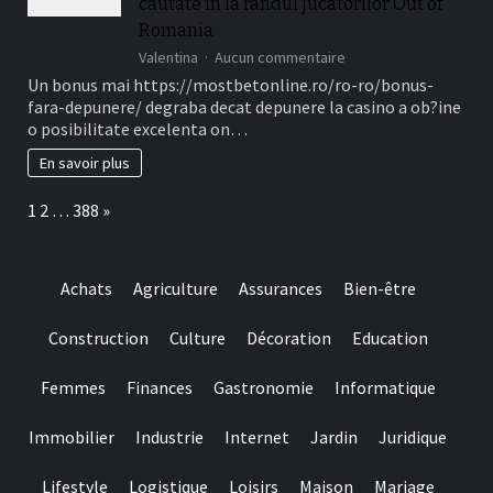
cautate in la randul jucatorilor Out of
Perioada)
Romania
sur
Valentina
Aucun commentaire
Ofertele
Un bonus mai https://mostbetonline.ro/ro-ro/bonus-
din
fara-depunere/ degraba decat depunere la casino a ob?ine
cauza
o posibilitate excelenta on…
Fillip
in
En savoir plus
locul
depunere
Page:
Next
1
2
…
388
»
sunt
unele
dintre
Tipuri
Achats
Agriculture
Assurances
Bien-être
mai
cautate
in
Construction
Culture
Décoration
Education
la
randul
Femmes
Finances
Gastronomie
Informatique
jucatorilor
Out
of
Immobilier
Industrie
Internet
Jardin
Juridique
Romania
Lifestyle
Logistique
Loisirs
Maison
Mariage