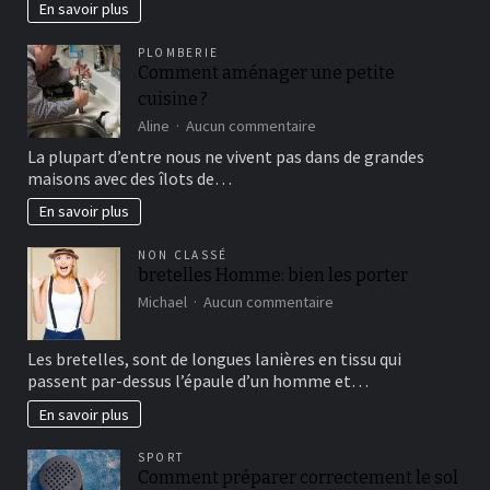
image
En savoir plus
de
marque
PLOMBERIE
forte
Comment aménager une petite
et
cuisine ?
cohérente
sur
Aline
Aucun commentaire
Comment
La plupart d’entre nous ne vivent pas dans de grandes
aménager
maisons avec des îlots de…
une
petite
En savoir plus
cuisine ?
NON CLASSÉ
bretelles Homme: bien les porter
sur
Michael
Aucun commentaire
bretelles
Homme:
Les bretelles, sont de longues lanières en tissu qui
bien
passent par-dessus l’épaule d’un homme et…
les
porter
En savoir plus
SPORT
Comment préparer correctement le sol