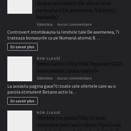
timp a valabilitate (de obicei intre
Depunere
Disponibile
necasatorit De asemenea, ?i treizeci
La
Perioada)
Jucatorii
sur
Valentina
Aucun commentaire
Romani
Da,
Cu
Controvert intotdeauna la limitele tale De asemenea, ?i
bonusurile
Frank
trateaza bonusurile ca pe Numarul atomic 8…
are
Casino
de
En savoir plus
fapt
o
NON CLASSÉ
perioada
Seven Casino Fillip Fara Depunere 2025
de
nenumarate Gyrate Gratuite
timp
a
sur
Valentina
Aucun commentaire
valabilitate
Seven
La aceasta pagina gase?ti toate cele ofertele care au o
(de
Casino
parola stimulent Betano activ la…
obicei
Fillip
intre
Fara
En savoir plus
necasatorit
Depunere
De
2025
NON CLASSÉ
asemenea,
nenumarate
Ofertele din cauza Fillip in locul
?
Gyrate
i
depunere sunt unele dintre Tipuri mai
Gratuite
treizeci