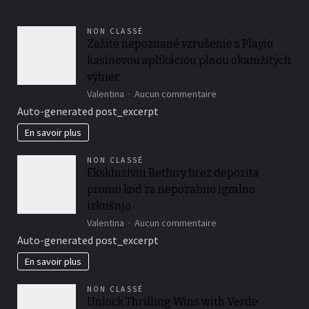
NON CLASSÉ
Zažite nepoznané vzrušenie s Playio
kasínovou aplikáciou plnou okamžitých
výhier
sur
Valentina
Aucun commentaire
Zažite
Auto-generated post_excerpt
nepoznané
vzrušenie
En savoir plus
s
Playio
NON CLASSÉ
kasínovou
Ekskluzivni Betfury brez depozita
aplikáciou
promo kod za nepozabno igralno
plnou
okamžitých
izkušnjo
výhier
sur
Valentina
Aucun commentaire
Ekskluzivni
Auto-generated post_excerpt
Betfury
brez
En savoir plus
depozita
promo
NON CLASSÉ
kod
Unlock Thrilling Wins with Verde
za