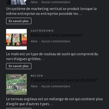
de
sur
Aline
Aucun commentaire
détente
comment
Un système de marketing vertical se produit lorsque la
fonctionne
même entreprise ou entreprise possède les…
le
marketing
En savoir plus
vertical?
GASTRONOMIE
Maki sushi vous connaissez?
sur
Aline
Aucun commentaire
Maki
sushi
Le maki est un type de rouleau de sushi qui comprend du
vous
nori d’algues grillées…
connaissez?
En savoir plus
MAISON
Comment avoir un beau jardin fertil?
sur
Aline
Aucun commentaire
Comment
avoir
Le terreau argileux est un mélange de sol qui contient plus
un
d’argile que d’autres types…
beau
jardin