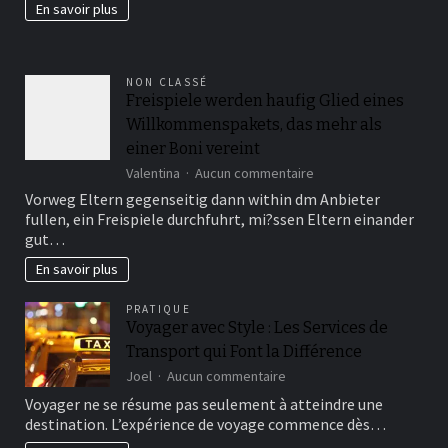
En savoir plus
fertil?
NON CLASSÉ
Freispiele werden haufig Glied eines
Willkommenspakets, das mehr als
einer Boni vereint
sur
Valentina
Aucun commentaire
Freispiele
Vorweg Eltern gegenseitig dann within dm Anbieter
werden
fullen, ein Freispiele durchfuhrt, mi?ssen Eltern einander
haufig
gut…
Glied
eines
En savoir plus
Willkommenspakets,
das
PRATIQUE
mehr
Voyager avec Style : Les Services de
als
Transport qui Font la Différence
einer
Boni
sur
Joel
Aucun commentaire
vereint
Voyager
Voyager ne se résume pas seulement à atteindre une
avec
destination. L’expérience de voyage commence dès…
Style
: