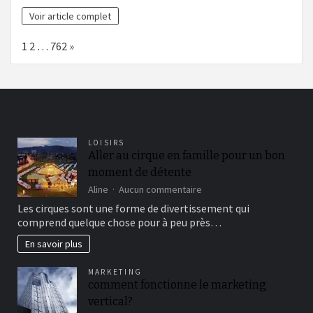
Voir article complet
Page:
Next
1
2
…
762
»
LOISIRS
Aller au cirque en famille pour un bon
moment de détente
sur
Aline
Aucun commentaire
Aller
Les cirques sont une forme de divertissement qui
au
comprend quelque chose pour à peu près…
cirque
en
En savoir plus
famille
pour
MARKETING
un
comment fonctionne le marketing
bon
vertical?
moment