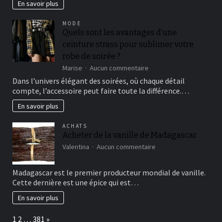
En savoir plus
Les
Services
MODE
de
Quels sont les avantages d’une
Transport
ceinture strass pour sublimer votre
qui
Font
robe de soirée ?
la
sur
Marise
Aucun commentaire
Différence
Quels
Dans l’univers élégant des soirées, où chaque détail
sont
compte, l’accessoire peut faire toute la différence.…
les
avantages
En savoir plus
d’une
ceinture
ACHATS
strass
Acheter de la vanille de Madagascar
pour
sur
Valentina
Aucun commentaire
sublimer
Acheter
votre
de
robe
Madagascar est le premier producteur mondial de vanille.
la
de
Cette dernière est une épice qui est…
vanille
soirée
de
?
En savoir plus
Madagascar
Page:
Next
1
2
…
381
»