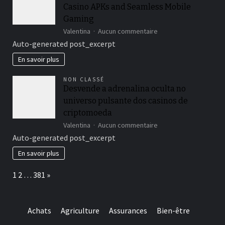
Casino APKs and Seamless Mobile
nepozabno
igralno
Gaming
izkušnjo
sur
Valentina
Aucun commentaire
Unlock
Auto-generated post_excerpt
Thrilling
Wins
En savoir plus
with
Verde
NON CLASSÉ
Casino
Desvende a adrenalina oculta no
APKs
universo pulsante dos casinos de
and
Seamless
criptomoeda
Mobile
sur
Valentina
Aucun commentaire
Gaming
Desvende
Auto-generated post_excerpt
a
adrenalina
En savoir plus
oculta
no
Page:
Next
1
2
…
381
»
universo
pulsante
dos
casinos
Achats
Agriculture
Assurances
Bien-être
de
criptomoeda