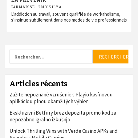
LA PRÉVENIR
PAR
MARISE
2 MOIS IL Y A
L’addiction au travail, souvent qualifiée de workaholisme,
s’insinue subtilement dans nos modes de vie professionnels
Rechercher :
Articles récents
Zažite nepoznané vzrušenie s Playio kasínovou
aplikáciou plnou okamžitých výhier
Ekskluzivni Betfury brez depozita promo kod za
nepozabno igralno izkušnjo
Unlock Thrilling Wins with Verde Casino APKs and
Seamless Mobile Gaming