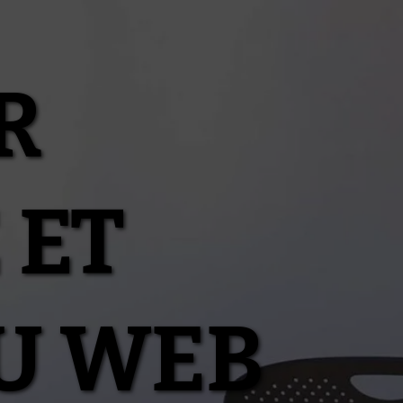
R
 ET
U WEB