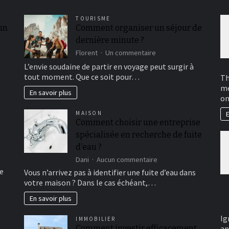
TOURISME
 un
Comment organiser un séjour de
dernière minute ?
sur
Florent
Un commentaire
Comment
L’envie soudaine de partir en voyage peut surgir à
organiser
tout moment. Que ce soit pour…
Th
un
me
séjour
En savoir plus
on
de
dernière
MAISON
E
minute
Comment choisir une entreprise
?
spécialisée en recherche de fuite
d’eau ?
sur
Dani
Aucun commentaire
Comment
e
Vous n’arrivez pas à identifier une fuite d’eau dans
choisir
votre maison ? Dans le cas échéant,…
une
entreprise
En savoir plus
spécialisée
en
Ig
IMMOBILIER
recherche
Comment investir efficacement
an