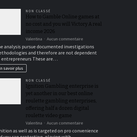
NON CLASSÉ
How to Gamble Online games at
no cost and you will Victory A real
income 2026
sur
Valentina
Aucun commentaire
How
e analysis pursue documented investigations
to
thodologies and therefore are not dependent
Gamble
 entrepreneurs These are…
Online
games
n savoir plus
at
no
NON CLASSÉ
cost
Ignition Gambling enterprise is
and
yet another in our best online
you
will
roulette gambling enterprises,
Victory
offering half a dozen digital
A
roulette video game
real
income
sur
Valentina
Aucun commentaire
2026
Ignition
nition as well as is targeted on pro convenience
Gambling
d you can protection, playing with…