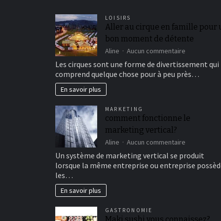
LOISIRS
Aller au cirque en famille pour
bon moment de détente
sur
Aline
Aucun commentaire
Aller
Les cirques sont une forme de divertissement qui
au
comprend quelque chose pour à peu près…
cirque
en
En savoir plus
famille
pour
MARKETING
un
comment fonctionne le
bon
marketing vertical?
moment
de
sur
Aline
Aucun commentaire
détente
comment
Un système de marketing vertical se produit
fonctionne
lorsque la même entreprise ou entreprise possèd
le
les…
marketing
vertical?
En savoir plus
GASTRONOMIE
Maki sushi vous connaissez?