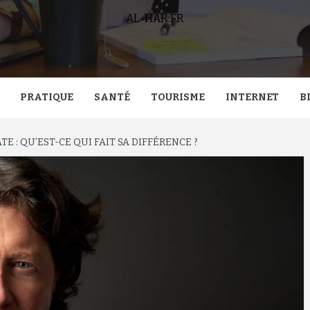
AL-HAR.FR
PRATIQUE
SANTÉ
TOURISME
INTERNET
B
: QU’EST-CE QUI FAIT SA DIFFÉRENCE ?