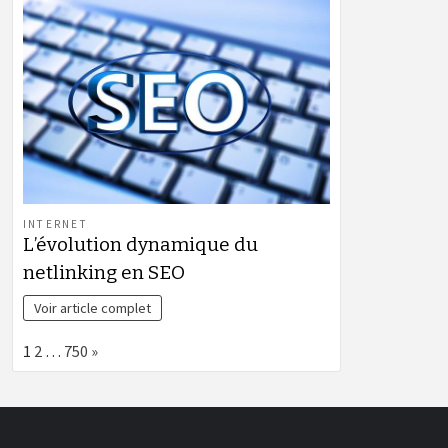
INTERNET
L’évolution dynamique du
netlinking en SEO
Voir article complet
Page:
Next
1
2
…
750
»