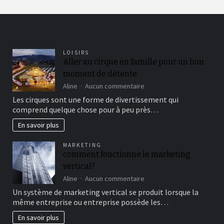
LOISIRS
Aller au cirque en famille pour un bon
moment de détente
sur
Aline
Aucun commentaire
Aller
Les cirques sont une forme de divertissement qui
au
comprend quelque chose pour à peu près…
cirque
en
En savoir plus
famille
pour
MARKETING
un
comment fonctionne le marketing
bon
vertical?
moment
de
sur
Aline
Aucun commentaire
détente
comment
Un système de marketing vertical se produit lorsque la
fonctionne
même entreprise ou entreprise possède les…
le
marketing
En savoir plus
vertical?