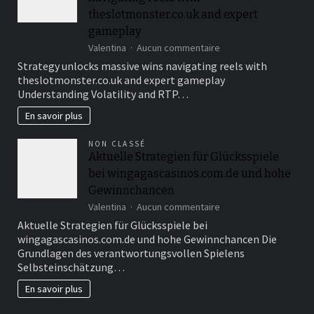
casino
theslotmonster.co.uk and expert
y
gameplay
sus
sur
Valentina
Aucun commentaire
licencias
Strategy
confiables
Strategy unlocks massive wins navigating reels with
unlocks
theslotmonster.co.uk and expert gameplay
massive
Understanding Volatility and RTP…
wins
navigating
En savoir plus
reels
with
NON CLASSÉ
theslotmonster.co.uk
Aktuelle Strategien für Glücksspiele
and
bei wingagascasinos.com.de und hohe
expert
gameplay
Gewinnchancen
sur
Valentina
Aucun commentaire
Aktuelle
Aktuelle Strategien für Glücksspiele bei
Strategien
wingagascasinos.com.de und hohe Gewinnchancen Die
für
Grundlagen des verantwortungsvollen Spielens
Glücksspiele
Selbsteinschätzung…
bei
wingagascasinos.com
En savoir plus
und
hohe