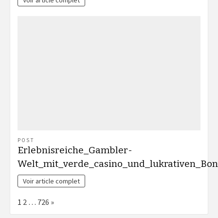
Voir article complet
POST
Erlebnisreiche_Gambler-
Welt_mit_verde_casino_und_lukrativen_Bo
Voir article complet
Page:
Next
1
2
…
726
»