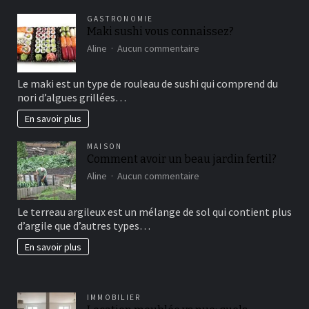
GASTRONOMIE
Maki sushi vous connaissez?
sur
Aline
Aucun commentaire
Maki
sushi
Le maki est un type de rouleau de sushi qui comprend du
vous
nori d’algues grillées…
connaissez?
En savoir plus
MAISON
Comment avoir un beau jardin fertil?
sur
Aline
Aucun commentaire
Comment
avoir
Le terreau argileux est un mélange de sol qui contient plus
un
d’argile que d’autres types…
beau
jardin
En savoir plus
fertil?
IMMOBILIER