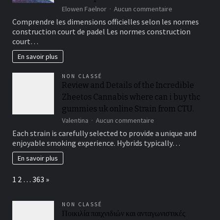
sur
Elowen Faelnor
Aucun commentaire
Quelles
Comprendre les dimensions officielles selon les normes
dimensions
construction court de padel Les normes construction
exactes
court…
sont
imposées
En savoir plus
par
les
NON CLASSÉ
normes
Review and Details of the Incredible
construction
Zheetos Cannabis where can i buy thc
court
de
gummies uk online Strain from CTU.
padel
sur
Valentina
Aucun commentaire
?
Review
Each strain is carefully selected to provide a unique and
and
enjoyable smoking experience. Hybrids typically…
Details
of
En savoir plus
the
Incredible
Page:
Next
1
2
…
363
»
Zheetos
Cannabis
where
NON CLASSÉ
can
Ποικιλία παιχνιδιών και ανταγωνιστικές
i