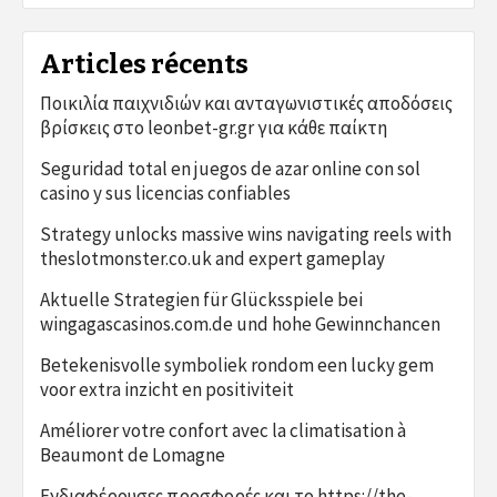
Articles récents
Ποικιλία παιχνιδιών και ανταγωνιστικές αποδόσεις
βρίσκεις στο leonbet-gr.gr για κάθε παίκτη
Seguridad total en juegos de azar online con sol
casino y sus licencias confiables
Strategy unlocks massive wins navigating reels with
theslotmonster.co.uk and expert gameplay
Aktuelle Strategien für Glücksspiele bei
wingagascasinos.com.de und hohe Gewinnchancen
Betekenisvolle symboliek rondom een lucky gem
voor extra inzicht en positiviteit
Améliorer votre confort avec la climatisation à
Beaumont de Lomagne
Ενδιαφέρουσες προσφορές και το https://the-