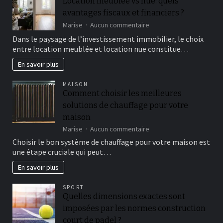
Location meublée vs nue: quels
avantages fiscaux et financiers ?
sur
Marise
Aucun commentaire
Location
Dans le paysage de l’investissement immobilier, le choix
meublée
entre location meublée et location nue constitue…
vs
nue:
En savoir plus
quels
avantages
MAISON
fiscaux
Comment choisir les meilleures
et
solutions de chauffage pour votre
financiers
?
maison
sur
Marise
Aucun commentaire
Comment
Choisir le bon système de chauffage pour votre maison est
choisir
une étape cruciale qui peut…
les
meilleures
En savoir plus
solutions
de
SPORT
chauffage
Quelles dimensions exactes sont
pour
imposées par les normes construction
votre
maison
court de padel ?