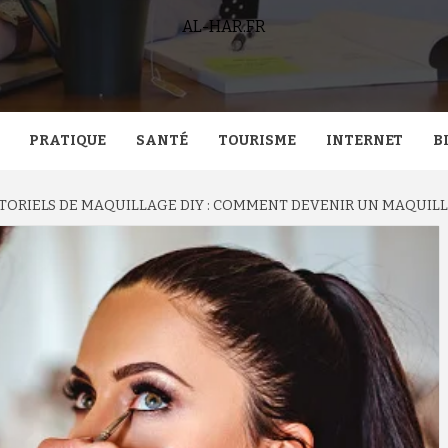
AL-HAR.FR
PRATIQUE
SANTÉ
TOURISME
INTERNET
B
UTORIELS DE MAQUILLAGE DIY : COMMENT DEVENIR UN MAQUIL