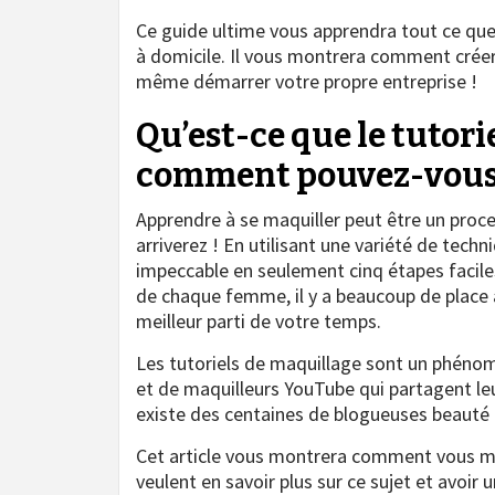
Ce guide ultime vous apprendra tout ce que
à domicile. Il vous montrera comment créer 
même démarrer votre propre entreprise !
Qu’est-ce que le tutori
comment pouvez-vous e
Apprendre à se maquiller peut être un proces
arriverez ! En utilisant une variété de tech
impeccable en seulement cinq étapes faciles
de chaque femme, il y a beaucoup de place à 
meilleur parti de votre temps.
Les tutoriels de maquillage sont un phénomè
et de maquilleurs YouTube qui partagent leu
existe des centaines de blogueuses beauté 
Cet article vous montrera comment vous maqu
veulent en savoir plus sur ce sujet et avoir 