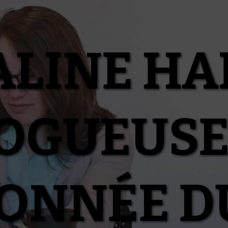
ALINE HA
OGUEUSE
IONNÉE D