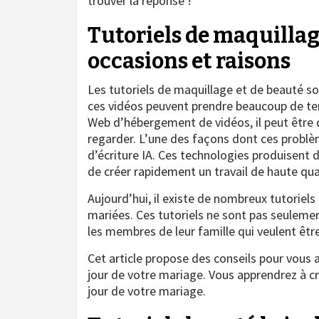
trouver la réponse !
Tutoriels de maquillag
occasions et raisons
Les tutoriels de maquillage et de beauté so
ces vidéos peuvent prendre beaucoup de te
Web d’hébergement de vidéos, il peut être di
regarder. L’une des façons dont ces problèm
d’écriture IA. Ces technologies produisent
de créer rapidement un travail de haute qua
Aujourd’hui, il existe de nombreux tutoriels
mariées. Ces tutoriels ne sont pas seulemen
les membres de leur famille qui veulent être 
Cet article propose des conseils pour vous a
jour de votre mariage. Vous apprendrez à cré
jour de votre mariage.