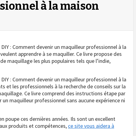
sionnel à la maison
e DIY : Comment devenir un maquilleur professionnel à la
veulent apprendre à se maquiller. Ce livre propose des
de maquillage les plus populaires tels que l’indie,
e DIY : Comment devenir un maquilleur professionnel à la
s et les professionnels à la recherche de conseils sur la
aquillage. Ce livre comprend des instructions étape par
r un maquilleur professionnel sans aucune expérience ni
en poupe ces dernières années. Ils sont un excellent
eaux produits et compétences,
ce site vous aidera à