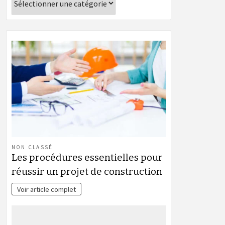
NON CLASSÉ
Les procédures essentielles pour
réussir un projet de construction
Voir article complet