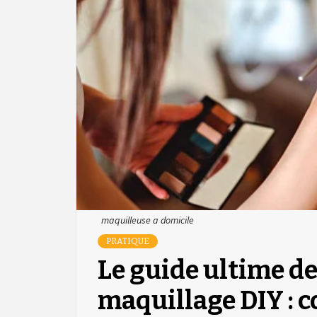
maquilleuse a domicile
PRATIQUE
Le guide ultime de
maquillage DIY : 