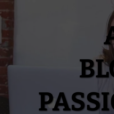
Aller
au
contenu
BL
PASS