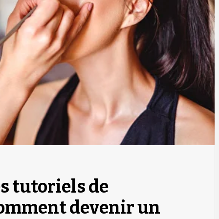
s tutoriels de
comment devenir un