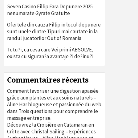
Seven Casino Fillip Fara Depunere 2025
nenumarate Gyrate Gratuite
Ofertele din cauza Fillip in locul depunere
sunt unele dintre Tipuri mai cautate in la
randul jucatorilor Out of Romania
Totu?i, ca ceva care Vei primi ABSOLVE,
exista cu siguran?a avantaje ?i de?inu?i
Commentaires récents
Comment favoriser une digestion apaisée
grâce aux plantes et aux soins naturels –
Aline Har blogueuse et passionnée du web
dans
Trois questions pour comprendre le
massage entreprise.
Découvrez la Croisière en Catamaran en
Crète avec Christal Sailing – Expériences