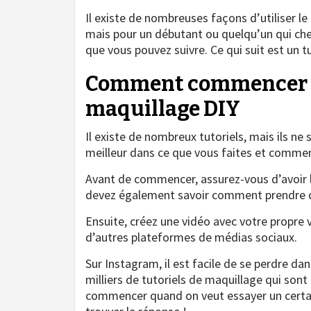
Il existe de nombreuses façons d’utiliser le
mais pour un débutant ou quelqu’un qui cher
que vous pouvez suivre. Ce qui suit est un t
Comment commencer vo
maquillage DIY
Il existe de nombreux tutoriels, mais ils ne
meilleur dans ce que vous faites et commen
Avant de commencer, assurez-vous d’avoir 
devez également savoir comment prendre d
Ensuite, créez une vidéo avec votre propre 
d’autres plateformes de médias sociaux.
Sur Instagram, il est facile de se perdre da
milliers de tutoriels de maquillage qui sont p
commencer quand on veut essayer un certain 