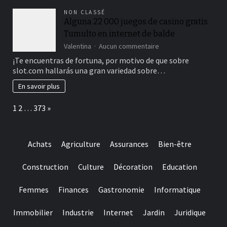
name
cincuenta
NON CLASSÉ
giros
Alguna 22 000 juegos de casino gratis
sin
Tumulto en internet de balde
cargo
acerca
sur
Valentina
Aucun commentaire
de
Alguna
¡Te encuentras de fortuna, por motivo de que sobre
OmniSlots
22
slot.com hallarás una gran variedad sobre…
000
juegos
En savoir plus
de
casino
Page:
Next
1
2
…
373
»
gratis
Tumulto
en
internet
Achats
Agriculture
Assurances
Bien-être
de
balde
Construction
Culture
Décoration
Education
Femmes
Finances
Gastronomie
Informatique
Immobilier
Industrie
Internet
Jardin
Juridique