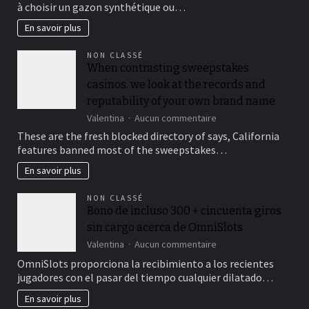
à choisir un gazon synthétique ou…
le
drainage
En savoir plus
sur
un
NON CLASSÉ
devis
When contrasting sweepstakes
construction
casinos, we look at the records and
terrain
de
reputability of your own brand name
padel
sur
Valentina
Aucun commentaire
?
When
These are the fresh blocked directory of says, California
contrasting
features banned most of the sweepstakes…
sweepstakes
casinos,
En savoir plus
we
look
NON CLASSÉ
at
Bono de incluso 300 + cincuenta giros
the
sin cargo acerca de OmniSlots
records
and
sur
Valentina
Aucun commentaire
reputability
Bono
OmniSlots proporciona la recibimiento a los recientes
of
de
jugadores con el pasar del tiempo cualquier dilatado…
your
incluso
own
300
En savoir plus
brand
+