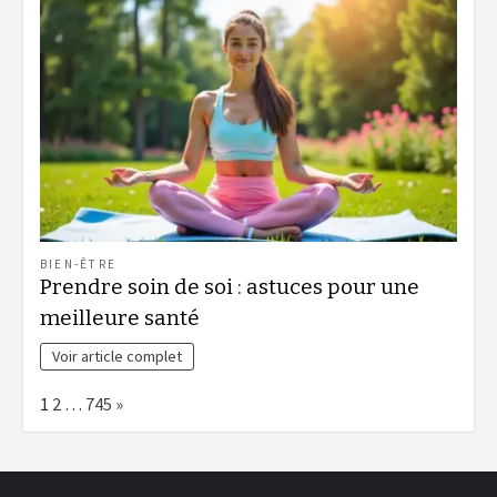
BIEN-ÊTRE
Prendre soin de soi : astuces pour une
meilleure santé
Voir article complet
Page:
Next
1
2
…
745
»