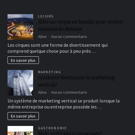
LOISIRS
Aller au cirque en famille pour un bon
moment de détente
sur
Aline
Aucun commentaire
Aller
Les cirques sont une forme de divertissement qui
au
comprend quelque chose pour à peu près…
cirque
en
En savoir plus
famille
pour
MARKETING
un
comment fonctionne le marketing
bon
vertical?
moment
de
sur
Aline
Aucun commentaire
détente
comment
Un système de marketing vertical se produit lorsque la
fonctionne
même entreprise ou entreprise possède les…
le
marketing
En savoir plus
vertical?
GASTRONOMIE
Maki sushi vous connaissez?