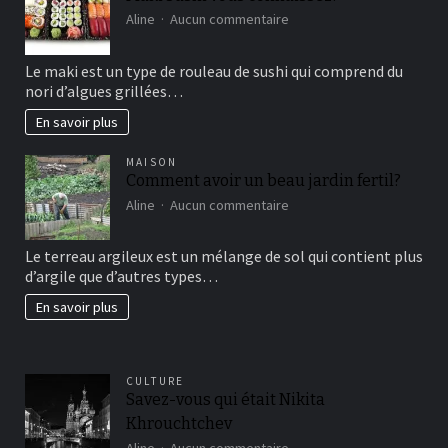
sur
Aline
Aucun commentaire
Maki
sushi
Le maki est un type de rouleau de sushi qui comprend du
vous
nori d’algues grillées…
connaissez?
En savoir plus
MAISON
Comment avoir un beau jardin fertil?
sur
Aline
Aucun commentaire
Comment
avoir
Le terreau argileux est un mélange de sol qui contient plus
un
d’argile que d’autres types…
beau
jardin
En savoir plus
fertil?
CULTURE
Savez-vous qui était Nikita
Khrouchtchev
sur
Aline
Aucun commentaire