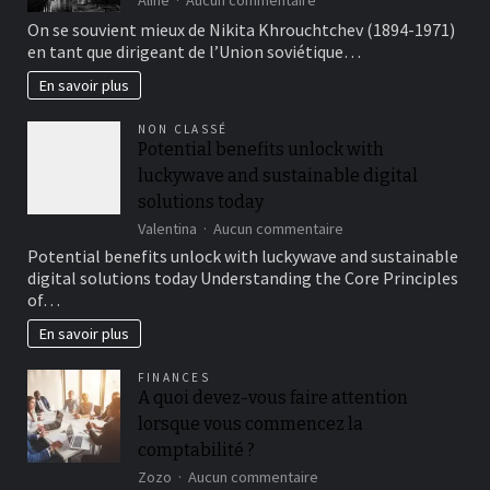
Savez-
On se souvient mieux de Nikita Khrouchtchev (1894-1971)
vous
en tant que dirigeant de l’Union soviétique…
qui
était
En savoir plus
Nikita
Khrouchtchev
NON CLASSÉ
Potential benefits unlock with
luckywave and sustainable digital
solutions today
sur
Valentina
Aucun commentaire
Potential
Potential benefits unlock with luckywave and sustainable
benefits
digital solutions today Understanding the Core Principles
unlock
of…
with
luckywave
En savoir plus
and
sustainable
FINANCES
digital
A quoi devez-vous faire attention
solutions
lorsque vous commencez la
today
comptabilité ?
sur
Zozo
Aucun commentaire