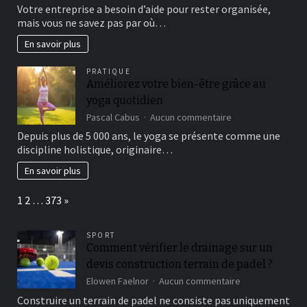
A
Votre entreprise a besoin d’aide pour rester organisée,
quoi
mais vous ne savez pas par où…
devez-
vous
En savoir plus
faire
attention
PRATIQUE
lorsque
Améliorez votre bien-être grâce au
vous
yoga quotidien
commencez
la
sur
Pascal Cabus
Aucun commentaire
comptabilité
Améliorez
Depuis plus de 5 000 ans, le yoga se présente comme une
?
votre
discipline holistique, originaire…
bien-
être
En savoir plus
grâce
au
Page:
Next
1
2
…
373
»
yoga
quotidien
SPORT
Comment vérifier le drainage sur un
devis construction terrain de padel ?
sur
Elowen Faelnor
Aucun commentaire
Comment
Construire un terrain de padel ne consiste pas uniquement
vérifier