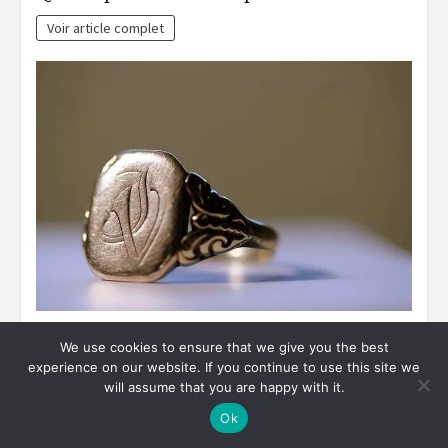
Voir article complet
LIFESTYLE
We use cookies to ensure that we give you the best
Clin d’œil sur les bagues tendance
experience on our website. If you continue to use this site we
masculine
will assume that you are happy with it.
Voir article complet
Ok