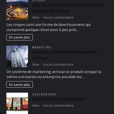
LOISIRS
Aller au cirque en famille pour un bon
moment de détente
sur
Aline
Aucun commentaire
Aller
Les cirques sont une forme de divertissement qui
au
comprend quelque chose pour à peu près…
cirque
en
En savoir plus
famille
pour
MARKETING
un
comment fonctionne le marketing
bon
vertical?
moment
de
sur
Aline
Aucun commentaire
détente
comment
Un système de marketing vertical se produit lorsque la
fonctionne
même entreprise ou entreprise possède les…
le
marketing
En savoir plus
vertical?
GASTRONOMIE
Maki sushi vous connaissez?
sur
Aline
Aucun commentaire
Maki