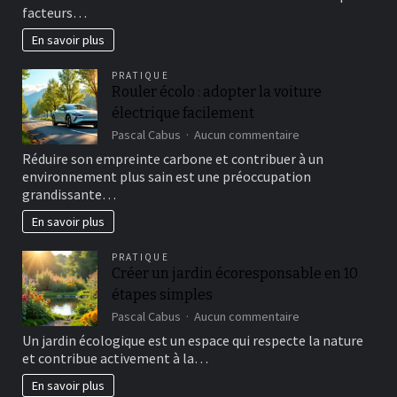
facteurs…
attentes
d’innovation
En savoir plus
dans
l’automobile
PRATIQUE
Rouler écolo : adopter la voiture
électrique facilement
sur
Pascal Cabus
Aucun commentaire
Rouler
Réduire son empreinte carbone et contribuer à un
écolo
environnement plus sain est une préoccupation
:
grandissante…
adopter
la
En savoir plus
voiture
électrique
PRATIQUE
facilement
Créer un jardin écoresponsable en 10
étapes simples
sur
Pascal Cabus
Aucun commentaire
Créer
Un jardin écologique est un espace qui respecte la nature
un
et contribue activement à la…
jardin
écoresponsable
En savoir plus
en