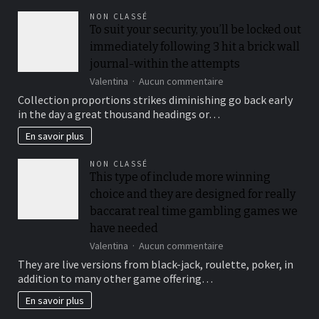
NON CLASSÉ
To suit your security, you’ll be locked out
immediately following 3 hit a brick wall
journal-within the attempts
sur
Valentina
Aucun commentaire
To
Collection proportions strikes diminishing go back early
suit
in the day a great thousand headings or…
your
security,
En savoir plus
you’ll
be
NON CLASSÉ
locked
This type of include more winning
out
choice and they are designed for really
immediately
following
baccarat real time gambling games we
3
have needed
hit
sur
Valentina
Aucun commentaire
a
This
brick
They are live versions from black-jack, roulette, poker, in
type
wall
addition to many other game offering…
of
journal-
include
within
En savoir plus
more
the