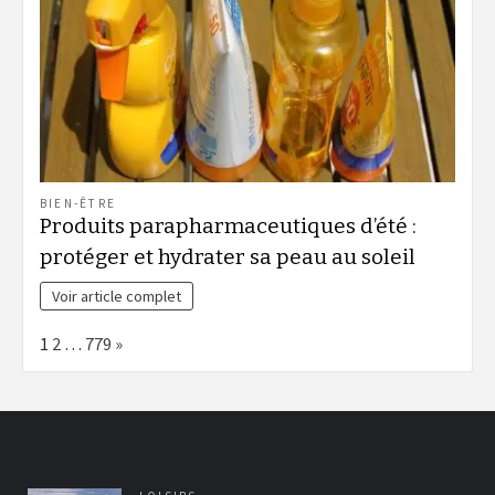
BIEN-ÊTRE
Produits parapharmaceutiques d’été :
protéger et hydrater sa peau au soleil
Voir article complet
Page:
Next
1
2
…
779
»