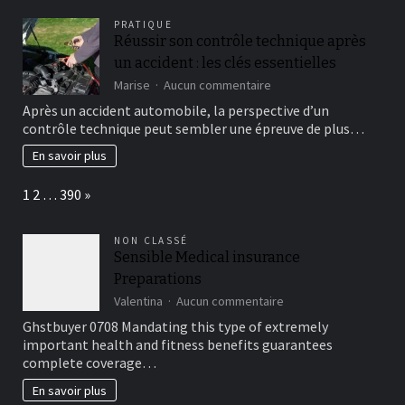
10
PRATIQUE
étapes
Réussir son contrôle technique après
simples
un accident : les clés essentielles
sur
Marise
Aucun commentaire
Réussir
Après un accident automobile, la perspective d’un
son
contrôle technique peut sembler une épreuve de plus…
contrôle
technique
En savoir plus
après
un
Page:
Next
1
2
…
390
»
accident
:
les
NON CLASSÉ
clés
Sensible Medical insurance
essentielles
Preparations
sur
Valentina
Aucun commentaire
Sensible
Ghstbuyer 0708 Mandating this type of extremely
Medical
important health and fitness benefits guarantees
insurance
complete coverage…
Preparations
En savoir plus