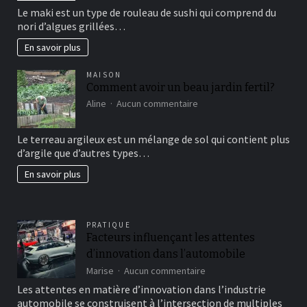
sushi
Le maki est un type de rouleau de sushi qui comprend du
vous
nori d’algues grillées…
connaissez?
En savoir plus
MAISON
Comment avoir un beau jardin fertil?
sur
Aline
Aucun commentaire
Comment
avoir
Le terreau argileux est un mélange de sol qui contient plus
un
d’argile que d’autres types…
beau
jardin
En savoir plus
fertil?
PRATIQUE
Facteurs influençant les attentes
d’innovation dans l’automobile
sur
Marise
Aucun commentaire
Facteurs
Les attentes en matière d’innovation dans l’industrie
influençant
automobile se construisent à l’intersection de multiples
les