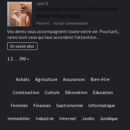
winning
attempts
SANTÉ
choice
Les bonnes habitudes à adopter pour
and
préserver ses dents
they
are
sur
Florent
Aucun commentaire
designed
Les
Vos dents vous accompagnent toute votre vie. Pourtant,
for
bonnes
rares sont ceux qui leur accordent l’attention…
really
habitudes
baccarat
à
En savoir plus
real
adopter
time
pour
Page:
Next
1
2
…
390
»
gambling
préserver
games
ses
we
dents
have
Achats
Agriculture
Assurances
Bien-être
needed
Construction
Culture
Décoration
Education
Femmes
Finances
Gastronomie
Informatique
Immobilier
Industrie
Internet
Jardin
Juridique