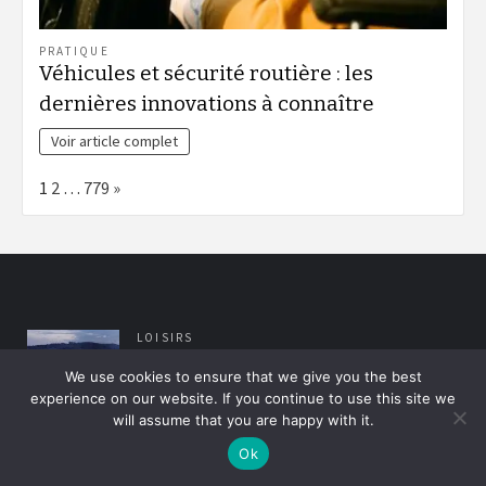
PRATIQUE
Véhicules et sécurité routière : les
dernières innovations à connaître
Voir article complet
Page:
Next
1
2
…
779
»
LOISIRS
Aller au cirque en famille pour un bon
We use cookies to ensure that we give you the best
moment de détente
experience on our website. If you continue to use this site we
sur
Aline
Aucun commentaire
will assume that you are happy with it.
Aller
Les cirques sont une forme de divertissement qui
au
Ok
comprend quelque chose pour à peu près…
cirque