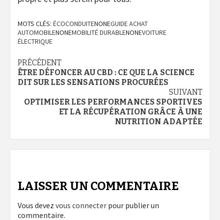
MOTS CLÉS:
ÉCOCONDUITE
NONE
GUIDE ACHAT
AUTOMOBILE
NONE
MOBILITÉ DURABLE
NONE
VOITURE
ÉLECTRIQUE
Navigation
PRÉCÉDENT
ÊTRE DÉFONCER AU CBD : CE QUE LA SCIENCE
d’article
DIT SUR LES SENSATIONS PROCURÉES
SUIVANT
OPTIMISER LES PERFORMANCES SPORTIVES
ET LA RÉCUPÉRATION GRÂCE À UNE
NUTRITION ADAPTÉE
LAISSER UN COMMENTAIRE
Vous devez
vous connecter
pour publier un
commentaire.