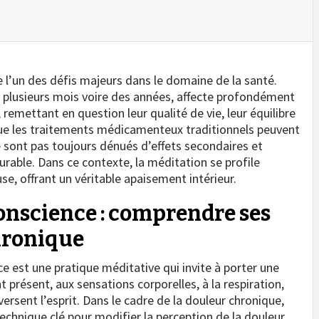
 l’un des défis majeurs dans le domaine de la santé.
t plusieurs mois voire des années, affecte profondément
 remettant en question leur qualité de vie, leur équilibre
 que les traitements médicamenteux traditionnels peuvent
e sont pas toujours dénués d’effets secondaires et
rable. Dans ce contexte, la méditation se profile
, offrant un véritable apaisement intérieur.
onscience : comprendre ses
chronique
e est une pratique méditative qui invite à porter une
t présent, aux sensations corporelles, à la respiration,
ersent l’esprit. Dans le cadre de la douleur chronique,
hnique clé pour modifier la perception de la douleur,