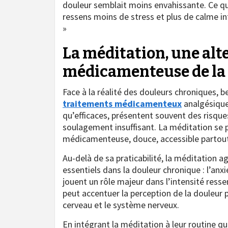
douleur semblait moins envahissante. Ce qui
ressens moins de stress et plus de calme i
»
La méditation, une alte
médicamenteuse de la
Face à la réalité des douleurs chroniques,
traitements médicamenteux
analgésique
qu’efficaces, présentent souvent des risqu
soulagement insuffisant. La méditation se
médicamenteuse, douce, accessible partout,
Au-delà de sa praticabilité, la méditation a
essentiels dans la douleur chronique : l’anx
jouent un rôle majeur dans l’intensité resse
peut accentuer la perception de la douleur
cerveau et le système nerveux.
En intégrant la méditation à leur routine 