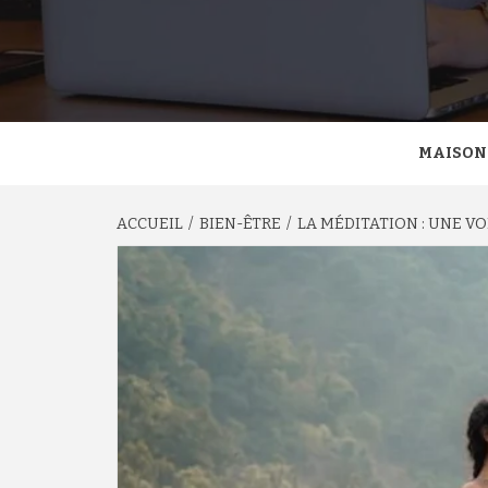
MAISON
ACCUEIL
BIEN-ÊTRE
LA MÉDITATION : UNE V