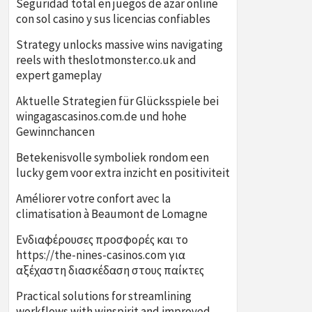
Seguridad total en juegos de azar online
con sol casino y sus licencias confiables
Strategy unlocks massive wins navigating
reels with theslotmonster.co.uk and
expert gameplay
Aktuelle Strategien für Glücksspiele bei
wingagascasinos.com.de und hohe
Gewinnchancen
Betekenisvolle symboliek rondom een
lucky gem voor extra inzicht en positiviteit
Améliorer votre confort avec la
climatisation à Beaumont de Lomagne
Ενδιαφέρουσες προσφορές και το
https://the-nines-casinos.com για
αξέχαστη διασκέδαση στους παίκτες
Practical solutions for streamlining
workflows with winspirit and improved