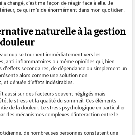
 a changé, c’est ma façon de réagir face à elle. Je
ntérieur, ce qui m’aide énormément dans mon quotidien.
rnative naturelle à la gestion
 douleur
 beaucoup se tournent immédiatement vers les
s, anti-inflammatoires ou même opioïdes qui, bien
es d’effets secondaires, de dépendance ou simplement un
 présente alors comme une solution non
 et dénuée d’effets indésirables.
gît aussi sur des facteurs souvent négligés mais
iété, le stress et la qualité du sommeil. Ces éléments
ntie de la douleur. Le stress psychologique en particulier
 par des mécanismes complexes d’interaction entre le
quotidienne, de nombreuses personnes constatent une