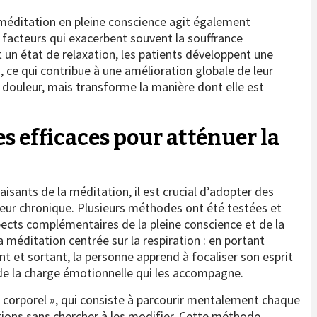
a méditation en pleine conscience agit également
x facteurs qui exacerbent souvent la souffrance
t un état de relaxation, les patients développent une
, ce qui contribue à une amélioration globale de leur
 douleur, mais transforme la manière dont elle est
 efficaces pour atténuer la
isants de la méditation, il est crucial d’adopter des
leur chronique. Plusieurs méthodes ont été testées et
ects complémentaires de la pleine conscience et de la
a méditation centrée sur la respiration : en portant
nt et sortant, la personne apprend à focaliser son esprit
 de la charge émotionnelle qui les accompagne.
n corporel », qui consiste à parcourir mentalement chaque
tions sans chercher à les modifier. Cette méthode