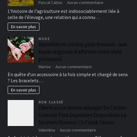
sur
Pascal Cabus
Aucun commentaire
Impact
L’histoire de l’agriculture est indissociablement liée à
des
celle de l’élevage, une relation qui a connu…
animaux
sur
En savoir plus
les
pratiques
MODE
agricoles
Bracelets en cordon pour femmes : une
durables
façon originale d’affirmer votre style
personnel
sur
Marise
Aucun commentaire
Bracelets
En quête d’un accessoire à la fois simple et chargé de sens
en
? Les bracelets…
cordon
pour
En savoir plus
femmes
:
NON CLASSÉ
une
Oferte acum Bonus adaugat De Cazino
façon
Gratuite Fara Depunere Disponibile La
originale
d’affirmer
Jucatorii Romani Cu Frank Casino
votre
sur
Valentina
Aucun commentaire
style
Oferte