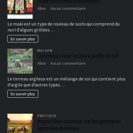
Maki sushi vous connaissez?
sur
Aline
Aucun commentaire
Maki
sushi
Le maki est un type de rouleau de sushi qui comprend du
vous
nori d’algues grillées…
connaissez?
En savoir plus
MAISON
Comment avoir un beau jardin fertil?
sur
Aline
Aucun commentaire
Comment
avoir
Le terreau argileux est un mélange de sol qui contient plus
un
d’argile que d’autres types…
beau
jardin
En savoir plus
fertil?
PRATIQUE
Impact des animaux sur les pratiques
agricoles durables