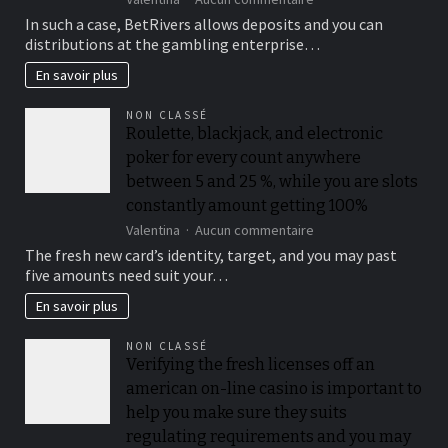
You
In such a case, BetRivers allows deposits and you can
should
distributions at the gambling enterprise…
buy
a
En savoir plus
lot
more
NON CLASSÉ
raffle
Roulette, blackjack, and electronic
passes
poker for every count anywhere
from
the
between 5 and 25 %, while you are slots
playing
constantly amount getting 100%
multiples
sur
Valentina
Aucun commentaire
from
Roulette,
$50
The fresh new card’s identity, target, and you may past
blackjack,
when
five amounts need suit your…
and
you
electronic
look
En savoir plus
poker
at
for
the
NON CLASSÉ
every
for
Verifying the fresh licenses off an
count
each
american on-line casino is important to
anywhere
and
between
every
help you make sure they suits
5
playoff
regulating requirements and you may
and
game