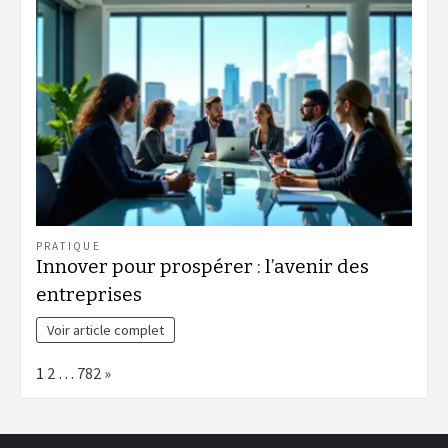
PRATIQUE
Innover pour prospérer : l’avenir des
entreprises
Voir article complet
Page:
Next
1
2
…
782
»