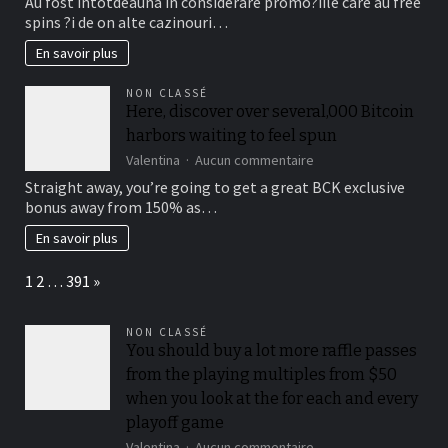
Au fost intotdeauna in considerare promo?iile care au free
personnel
acum
spins ?i de on alte cazinouri…
Bonus
adaugat
En savoir plus
De
Cazino
NON CLASSÉ
Gratuite
Here, discover over several,000 Bitcoin
Fara
harbors waiting to feel spun
Depunere
Disponibile
sur
Valentina
Aucun commentaire
La
Here,
Straight away, you’re going to get a great BCK exclusive
Jucatorii
discover
bonus away from 150% as…
Romani
over
Cu
several,000
En savoir plus
Frank
Bitcoin
Casino
harbors
Page:
Next
1
2
…
391
»
waiting
to
feel
NON CLASSÉ
spun
You should buy a lot more raffle passes
from the playing multiples from $50
when you look at the for each and every
playoff game
sur
Valentina
Aucun commentaire