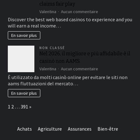
claims fair play
25
%,
sur
Valentina
Aucun commentaire
while
Verifying
Discover the best web based casinos to experience and you
you
the
will earn a real income…
are
fresh
slots
licenses
En savoir plus
constantly
off
amount
an
NON CLASSÉ
getting
american
Nel 2026, il migliore e più affidabile è il
100%
on-
casinò non AAMS.
line
casino
sur
Valentina
Aucun commentaire
is
Nel
È utilizzato da molti casinò online per evitare le siti non
important
2026,
aams fluttuazioni del mercato…
to
il
help
migliore
En savoir plus
you
e
make
più
Page:
Next
1
2
…
391
»
sure
affidabile
they
è
suits
il
regulating
casinò
Achats
Agriculture
Assurances
Bien-être
requirements
non
and
AAMS.