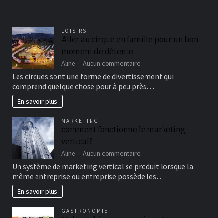
LOISIRS
Aller au cirque en famille pour un bon
moment de détente
sur
Aline
Aucun commentaire
Aller
Les cirques sont une forme de divertissement qui
au
comprend quelque chose pour à peu près…
cirque
en
En savoir plus
famille
pour
MARKETING
un
comment fonctionne le marketing
bon
vertical?
moment
de
sur
Aline
Aucun commentaire
détente
comment
Un système de marketing vertical se produit lorsque la
fonctionne
même entreprise ou entreprise possède les…
le
marketing
En savoir plus
vertical?
GASTRONOMIE