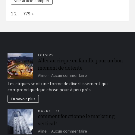
Voir article complet
Page:
Next
1
2
…
779
»
LOISIRS
Aller au cirque en famille pour un bon
moment de détente
sur
Aline
Aucun commentaire
Aller
Les cirques sont une forme de divertissement qui
au
comprend quelque chose pour à peu près…
cirque
en
En savoir plus
famille
pour
MARKETING
un
comment fonctionne le marketing
bon
vertical?
moment
de
sur
Aline
Aucun commentaire
détente