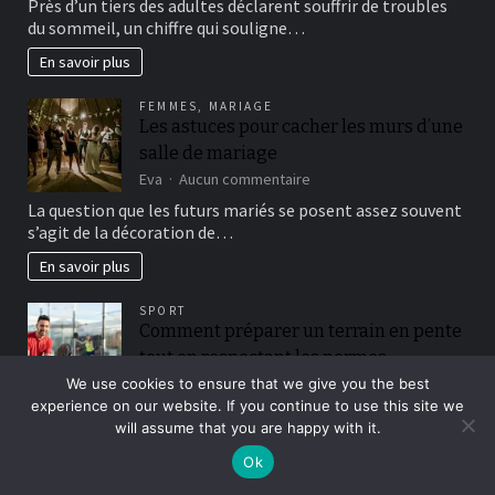
while
Près d’un tiers des adultes déclarent souffrir de troubles
la
you
du sommeil, un chiffre qui souligne…
bonne
are
pierre
En savoir plus
its
de
customer
lithothérapie
support
FEMMES
,
MARIAGE
pour
team
Les astuces pour cacher les murs d’une
retrouver
now
salle de mariage
un
offers
sommeil
sur
Eva
Aucun commentaire
round-
réparateur
Les
the-
La question que les futurs mariés se posent assez souvent
astuces
clock
s’agit de la décoration de…
pour
direction
cacher
En savoir plus
les
murs
SPORT
d’une
Comment préparer un terrain en pente
salle
tout en respectant les normes
de
mariage
construction court de padel ?
We use cookies to ensure that we give you the best
experience on our website. If you continue to use this site we
sur
Elowen Faelnor
Aucun commentaire
will assume that you are happy with it.
Comment
Construire un terrain de padel sur une parcelle inclinée
préparer
demande une préparation particulièrement rigoureuse.
Ok
un
Les…
terrain