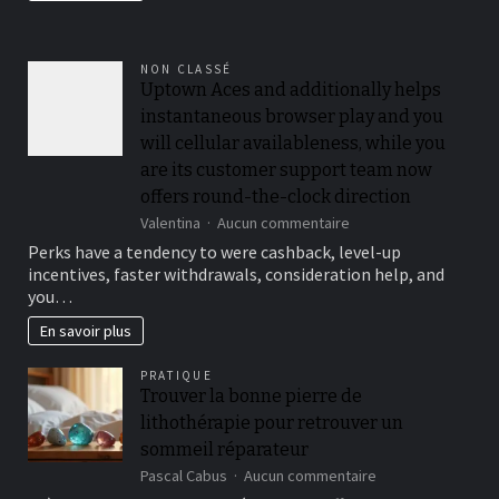
NON CLASSÉ
Uptown Aces and additionally helps
instantaneous browser play and you
will cellular availableness, while you
are its customer support team now
offers round-the-clock direction
sur
Valentina
Aucun commentaire
Uptown
Perks have a tendency to were cashback, level-up
Aces
incentives, faster withdrawals, consideration help, and
and
you…
additionally
helps
En savoir plus
instantaneous
browser
PRATIQUE
play
Trouver la bonne pierre de
and
lithothérapie pour retrouver un
you
will
sommeil réparateur
cellular
sur
Pascal Cabus
Aucun commentaire
availableness,
Trouver