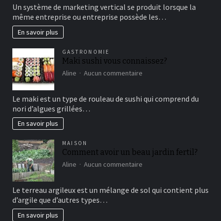
comment
Un système de marketing vertical se produit lorsque la
fonctionne
même entreprise ou entreprise possède les…
le
marketing
En savoir plus
vertical?
GASTRONOMIE
Maki sushi vous connaissez?
sur
Aline
Aucun commentaire
Maki
sushi
Le maki est un type de rouleau de sushi qui comprend du
vous
nori d’algues grillées…
connaissez?
En savoir plus
MAISON
Comment avoir un beau jardin fertil?
sur
Aline
Aucun commentaire
Comment
avoir
Le terreau argileux est un mélange de sol qui contient plus
un
d’argile que d’autres types…
beau
jardin
En savoir plus
fertil?