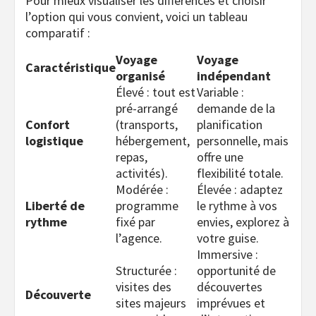
Pour mieux visualiser les différences et choisir
l’option qui vous convient, voici un tableau
comparatif :
Voyage
Voyage
Caractéristique
organisé
indépendant
Élevé : tout est
Variable :
pré-arrangé
demande de la
Confort
(transports,
planification
logistique
hébergement,
personnelle, mais
repas,
offre une
activités).
flexibilité totale.
Modérée :
Élevée : adaptez
Liberté de
programme
le rythme à vos
rythme
fixé par
envies, explorez à
l’agence.
votre guise.
Immersive :
Structurée :
opportunité de
visites des
découvertes
Découverte
sites majeurs
imprévues et