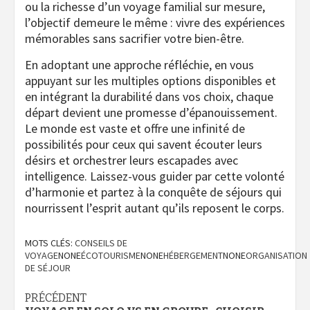
ou la richesse d’un voyage familial sur mesure,
l’objectif demeure le même : vivre des expériences
mémorables sans sacrifier votre bien-être.
En adoptant une approche réfléchie, en vous
appuyant sur les multiples options disponibles et
en intégrant la durabilité dans vos choix, chaque
départ devient une promesse d’épanouissement.
Le monde est vaste et offre une infinité de
possibilités pour ceux qui savent écouter leurs
désirs et orchestrer leurs escapades avec
intelligence. Laissez-vous guider par cette volonté
d’harmonie et partez à la conquête de séjours qui
nourrissent l’esprit autant qu’ils reposent le corps.
MOTS CLÉS:
CONSEILS DE
VOYAGE
NONE
ÉCOTOURISME
NONE
HÉBERGEMENT
NONE
ORGANISATION
DE SÉJOUR
Navigation
PRÉCÉDENT